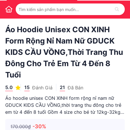
1
/
1
Áo Hoodie Unisex CON XINH
Form Rộng Nỉ Nam Nữ GDUCK
KIDS CẦU VỒNG,thời Trang Thu
Đông Cho Trẻ Em Từ 4 Đến 8
Tuổi
5.0
15
21
Đánh Giá
Đã Bán
Áo hoodie unisex CON XINH form rộng nỉ nam nữ
GDUCK KIDS CẦU VỒNG,thời trang thu đông cho trẻ
em từ 4 đến 8 tuổi Gồm 4 size cho bé từ 12kg-32kg:
- Size 4 : 14kg - 17kg - Size 8 : 18kg - 23kg - Size 10:
24kg - 28kg - Size 12 : 29kg - 32kg Chất liệu : N
-30%
170.000₫