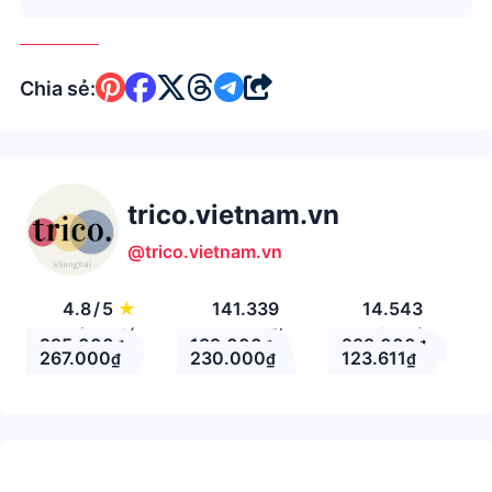
Chia sẻ:
trico.vietnam.vn
@trico.vietnam.vn
4.8
/
5
★
141.339
14.543
Đánh giá
Theo Dõi
Nhận xét
295.000
139.000
299.000
₫
₫
₫
267.000
230.000
123.611
₫
₫
₫