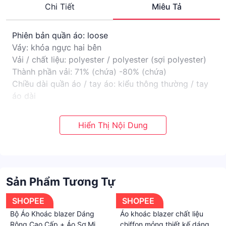
Chi Tiết
Miêu Tả
Phiên bản quần áo: loose
Váy: khóa ngực hai bên
Vải / chất liệu: polyester / polyester (sợi polyester)
Thành phần vải: 71% (chứa) -80% (chứa)
Chiều dài quần áo / tay áo: kiểu thông thường / tay
áo dài
Phong cách: công sở đơn giản / Hàn Quốc
Chi tiết kiểu dáng quần áo: Các nút màu đồng nhất
Mùa ra mắt: Mùa xuân 2023
Sản Phẩm Tương Tự
SHOPEE
SHOPEE
Bộ Áo Khoác blazer Dáng
Áo khoác blazer chất liệu
Rộng Cao Cấp + Áo Sơ Mi Kẻ
chiffon mỏng thiết kế dáng