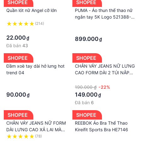
SHOPEE
SHOPEE
Quần lót nữ Angel cỡ lớn
PUMA - Áo thun thể thao nữ
ngắn tay 5K Logo 521388-
20
(214)
·
·
·
22.000
₫
899.000
₫
Đã bán
43
SHOPEE
SHOPEE
Đầm xoè tay dài hở lưng hot
CHÂN VÁY JEANS NỮ LƯNG
trend 04
CAO FORM DÀI 2 TÚI NẮP
LƯNG BẺ GẬP MÀU XANH
·
·
ĐẬM PHỦ VÀNG LAI CUỐN
·
190.000 ₫
-22%
SIÊU PHÁ CÁCH
90.000
149.000
₫
₫
Đã bán
6
SHOPEE
SHOPEE
CHÂN VÁY JEANS NỮ FORM
REEBOK Áo Bra Thể Thao
DÀI LƯNG CAO XẢ LAI MÀU
Kireifit Sports Bra HE7146
XANH ĐẬM PHỦ VÀNG HOT
(78)
·