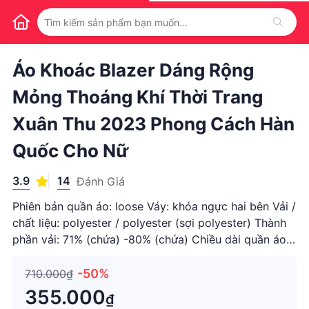
1
/
1
Áo Khoác Blazer Dáng Rộng
Mỏng Thoáng Khí Thời Trang
Xuân Thu 2023 Phong Cách Hàn
Quốc Cho Nữ
3.9
14
Đánh Giá
Phiên bản quần áo: loose Váy: khóa ngực hai bên Vải /
chất liệu: polyester / polyester (sợi polyester) Thành
phần vải: 71% (chứa) -80% (chứa) Chiều dài quần áo /
tay áo: kiểu thông thường / tay áo dài Phong cách:
công sở đơn giản / Hàn Quốc Chi tiết kiểu dáng quần
-50%
710.000₫
áo:
355.000
₫