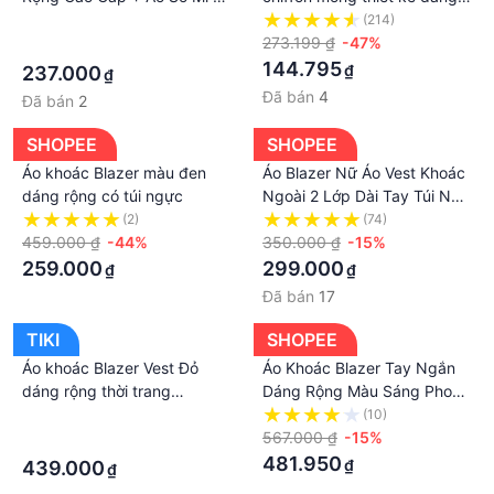
Sọc Dài Tay + Chân Váy Chữ
rộng phong cách Hàn Quốc
·
(214)
a Phong Cách Hàn Quốc
273.199 ₫
-47%
·
144.795
₫
237.000
₫
Đã bán
4
Đã bán
2
SHOPEE
SHOPEE
Áo khoác Blazer màu đen
Áo Blazer Nữ Áo Vest Khoác
dáng rộng có túi ngực
Ngoài 2 Lớp Dài Tay Túi Nắp
Dáng Rộng Phong Cách Hàn
(2)
(74)
459.000 ₫
-44%
Quốc Misoul 101
350.000 ₫
-15%
259.000
299.000
₫
₫
Đã bán
17
TIKI
SHOPEE
Áo khoác Blazer Vest Đỏ
Áo Khoác Blazer Tay Ngắn
dáng rộng thời trang
Dáng Rộng Màu Sáng Phong
ulzzang Hàn Quốc
Cách Hàn Quốc Sang Trọng
·
(10)
Cho Nam
567.000 ₫
-15%
·
481.950
₫
439.000
₫