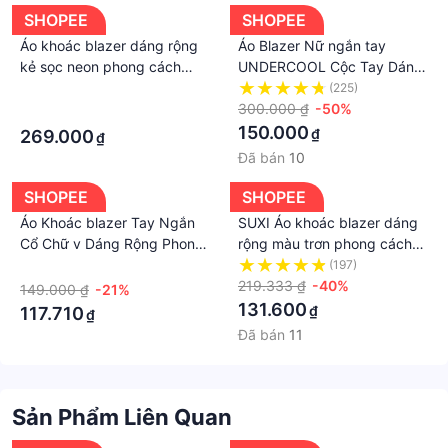
SHOPEE
SHOPEE
Áo khoác blazer dáng rộng
Áo Blazer Nữ ngắn tay
kẻ sọc neon phong cách
UNDERCOOL Cộc Tay Dáng
oxford - Vero Moda sành
Rộng mầu đen, trắng , be , 2
·
(225)
điệu
cúc khoác ngoài
300.000 ₫
-50%
·
150.000
₫
269.000
₫
Đã bán
10
SHOPEE
SHOPEE
Áo Khoác blazer Tay Ngắn
SUXI Áo khoác blazer dáng
Cổ Chữ v Dáng Rộng Phong
rộng màu trơn phong cách
Cách Hàn Quốc Cho Nữ
Hàn Quốc dành cho nữ
·
(197)
219.333 ₫
-40%
149.000 ₫
-21%
131.600
₫
117.710
₫
Đã bán
11
Sản Phẩm Liên Quan