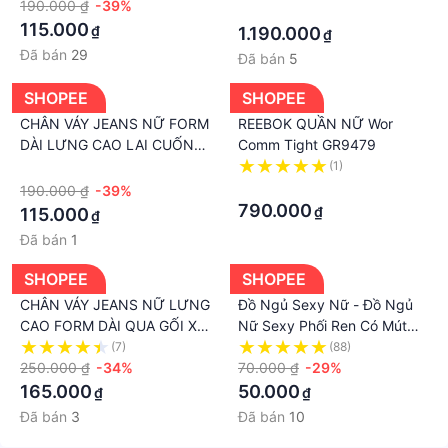
HIT THỜI TRANG
190.000 ₫
-39%
·
115.000
₫
1.190.000
₫
Đã bán
29
Đã bán
5
SHOPEE
SHOPEE
CHÂN VÁY JEANS NỮ FORM
REEBOK QUẦN NỮ Wor
DÀI LƯNG CAO LAI CUỐN
Comm Tight GR9479
XẺ GÂN GIỮA MÀU XANH
·
(1)
ĐẬM XÁM ĐẬM XỊN SÒ SIÊU
·
190.000 ₫
-39%
PHONG CÁCH
790.000
₫
115.000
₫
Đã bán
1
SHOPEE
SHOPEE
CHÂN VÁY JEANS NỮ LƯNG
Đồ Ngủ Sexy Nữ - Đồ Ngủ
CAO FORM DÀI QUA GỐI XẺ
Nữ Sexy Phối Ren Có Mút
TRƯỚC MÀU XANH ĐẬM
Ngực Free Size 40-55kg
(7)
(88)
ĐEN LAI CUỐN TÔN DÁNG
250.000 ₫
-34%
70.000 ₫
-29%
SIÊU TRẺ TRUNG
165.000
50.000
₫
₫
Đã bán
3
Đã bán
10