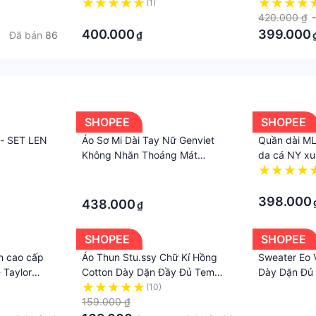
ác chế ơi.
Trẻ Trung, 
(1)
 KHOÁC
·
Mẽ - CEFFY
420.000 ₫
KHOÁC
400.000
399.000
Đã bán
86
₫
HOÁC
, SIÊU KUTE
SHOPEE
SHOPEE
 - SET LEN
Áo Sơ Mi Dài Tay Nữ Genviet
Quần dài ML
Không Nhăn Thoáng Mát
da cá NY xu
DA123C8253
vnxk
·
·
·
398.000
438.000
₫
SHOPEE
SHOPEE
ên cao cấp
Áo Thun Stu.ssy Chữ Kí Hồng
Sweater Eo 
- Taylor
Cotton Dày Dặn Đầy Đủ Tem
Dày Dặn Đủ
Tag
(10)
·
159.000 ₫
·