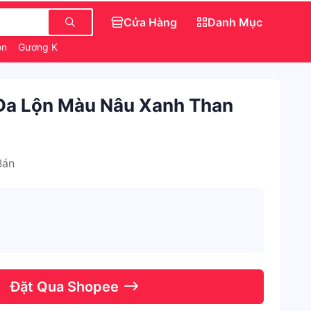
Cửa Hàng
Danh Mục
on
Gương Kính Toàn Thân
Săn IPhone 0 Đồng
Da Lộn Màu Nâu Xanh Than
Bán
Đặt Qua Shopee