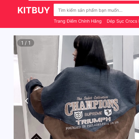
KITBUY
Trang Điểm Chính Hãng
Dép Sục Crocs H
1
/
1