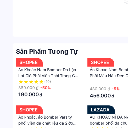
F
Sản Phẩm Tương Tự
SHOPEE
SHOPEE
Áo Khoác Nam Bomber Da Lộn
Áo Khoác Nam Bomb
Lót Gió Phối Viền Thời Trang Cao
Phối Màu Nâu Đen 
Cấp VESCA Z
Phong Cách Trẻ Tru
(20)
·
380.000 ₫
-50%
Khoáng, Mạnh Mẽ
480.000 ₫
-5%
190.000
₫
456.000
₫
SHOPEE
LAZADA
Áo khoác, áo Bomber Varsity
ÁO KHOÁC NỈ DA 
phối viền da chất liệu dạ 2lớp
bomber phối da chu