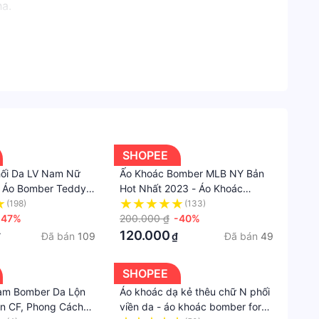
a.
Thời
Trang
Nữ
Áo
khoác
Áo
khoác
SHOPEE
ngoài
hối Da LV Nam Nữ
Ấo Khoác Bomber MLB NY Bản
, Áo Bomber Teddy
Hot Nhất 2023 - Áo Khoác
Phong
 Dáng Rộng hot
Bomber MLB Thêu NY Tay Phối
(198)
(133)
cách
ĐÔNG 2024
-47%
Da Cực Chất Phong Cách hàn
200.000 ₫
-40%
Đườn
Quốc
120.000
Đã bán
109
Đã bán
49
₫
₫
phố
Chiều
SHOPEE
dài
am Bomber Da Lộn
Áo khoác dạ kẻ thêu chữ N phối
áo
n CF, Phong Cách
viền da - áo khoác bomber form
khoác