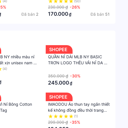
Phóng Khoáng, Mạnh
rộng dáng suông kiểu dáng hàn
(4)
(50)
ngoài
LO
-5%
quốc ulzzang MS39
230.000 ₫
-26%
170.000
Đã bán
2
Đã bán
51
₫
₫
Dài
Chất
liệu
Da,
Da
SHOPEE
lộn,
B NY nhiều màu nỉ
QUẦN NỈ DÀI MLB NY BASIC
Dù
ất xịn unisex nam nữ
TRƠN LOGO THÊU VẢI NỈ DA CÁ
DÀY DẶN-ỐNG BO JOGGER
(4)
·
Kiểu
350.000 ₫
-30%
Áo
₫
245.000
₫
khoác
Áo
SHOPEE
khoác
Vì Nỉ Bông Cotton
IMAODOU Áo thun tay ngắn thiết
bombe
 Tag
kế không đồng đều thời trang
mùa hè Hàn Quốc hàng mới
(1)
dành cho bạn nữ
299.000 ₫
-35%