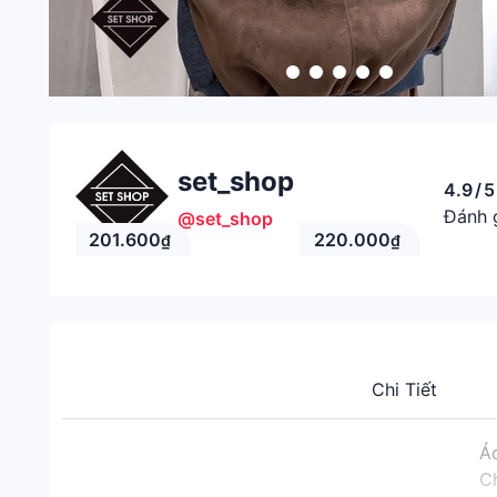
set_shop
4.9
/
Đánh 
@set_shop
201.600
220.000
₫
₫
Chi Tiết
Áo
Ch