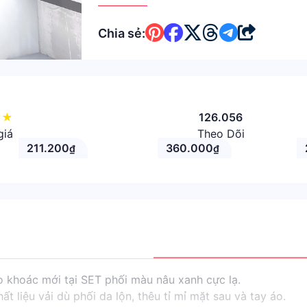
Chia sẻ:
5
★
126.056
giá
Theo Dõi
211.200
360.000
₫
₫
 khoác mới tại SET phối màu nâu xanh cực lạ.
ất liệu vải dù phối da lộn, thêu tỉ mỉ mặt sau và tay áo.