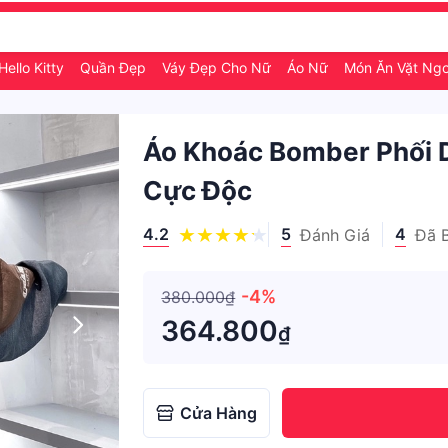
ello Kitty
Quần Đẹp
Váy Đẹp Cho Nữ
Áo Nữ
Món Ăn Vặt Ng
Áo Khoác Bomber Phối 
Cực Độc
4.2
5
4
Đánh Giá
Đã 
-4%
380.000₫
364.800
₫
Cửa Hàng