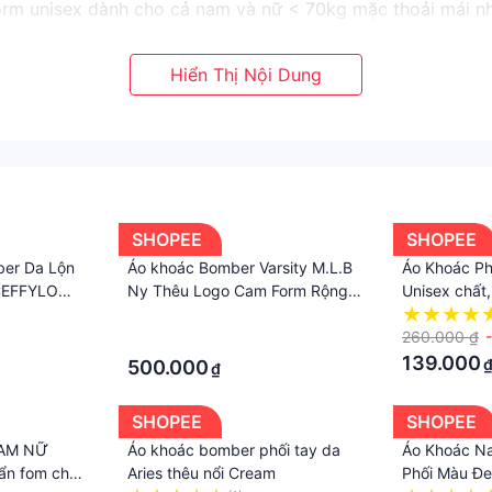
orm unisex dành cho cả nam và nữ < 70kg mặc thoải mái nh
SHOPEE
SHOPEE
er Da Lộn
Áo khoác Bomber Varsity M.L.B
Áo Khoác P
CEFFYLO
Ny Thêu Logo Cam Form Rộng
Unisex chất
ng, Phóng
Phối Tay Da - Best Quality - De
Lv Siêu Cấp
·
Storm
trend MÙA 
260.000 ₫
·
139.000
500.000
₫
SHOPEE
SHOPEE
NAM NỮ
Áo khoác bomber phối tay da
Áo Khoác N
ẩn fom chất
Aries thêu nổi Cream
Phối Màu Đe