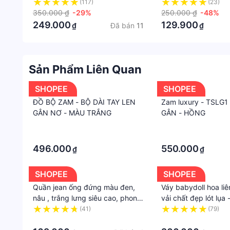
nam nữ
nỉ ép cực đẹp luôn c
(117)
(23)
350.000 ₫
-29%
HOTTREND MỚI ÁO
250.000 ₫
-48%
BOMBER NAM, ÁO 
249.000
129.900
Đã bán
11
₫
₫
BOMBER NỮ, ÁO K
BOMBER SIÊU NGẦU
Sản Phẩm Liên Quan
SHOPEE
SHOPEE
ĐỒ BỘ ZAM - BỘ DÀI TAY LEN
Zam luxury - TSLG1
GÂN NƠ - MÀU TRẮNG
GÂN - HỒNG
·
·
·
·
496.000
550.000
₫
₫
SHOPEE
SHOPEE
Quần jean ống đứng màu đen,
Váy babydoll hoa li
nâu , trắng lưng siêu cao, phong
vải chất đẹp lót lụa 
cách Hàn , jean co giãn tốt ạ
Dress
(41)
(79)
·
·