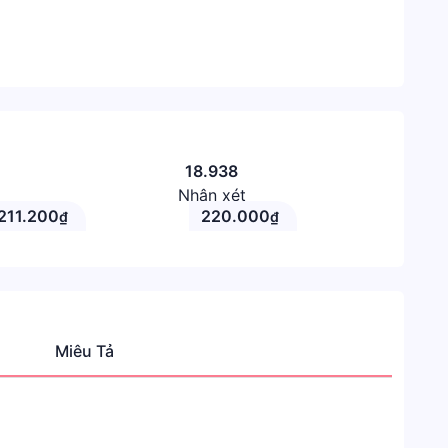
18.938
Nhận xét
211.200
220.000
₫
₫
Miêu Tả
Danh
mục
Shope