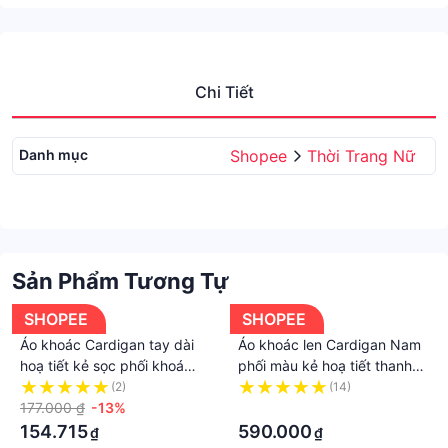
Chi Tiết
Danh mục
Shopee
Thời Trang Nữ
Sản Phẩm Tương Tự
SHOPEE
SHOPEE
Áo khoác Cardigan tay dài
Áo khoác len Cardigan Nam
hoạ tiết kẻ sọc phối khoá
phối màu kẻ hoạ tiết thanh
kéo cho phái nữ
lịch
(2)
(14)
177.000 ₫
-13%
·
154.715
590.000
₫
₫