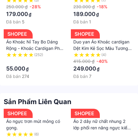
Cardigan Unisex Nam Nữ
Dáng Basic-Freesize Dưới
(5)
(1)
siêu xinh siêu dầy dặn T61
250.000 ₫
-28%
65kg
230.000 ₫
-18%
179.000
189.000
₫
₫
Đã bán
5
Đã bán
1
SHOPEE
SHOPEE
Áo Khoác Nỉ Tay Bo Dáng
Duo yan Áo Khoác cardigan
Rộng - Khoác Cardigan Phối
Dệt Kim Kẻ Sọc Màu Tương
2 Tay Kẻ Viền Trắng
Phản Kiểu retro Dễ Phối Đồ
(252)
(4)
·
Cho Nữ
415.000 ₫
-40%
55.000
249.000
₫
₫
Đã bán
274
Đã bán
7
Sản Phẩm Liên Quan
SHOPEE
SHOPEE
Áo ngực trơn mút mỏng có
Áo 2 dây nữ chất nhung 2
gọng.
lớp phối ren nâng ngực kiểu
dáng sexy gợi cảm
(6)
·