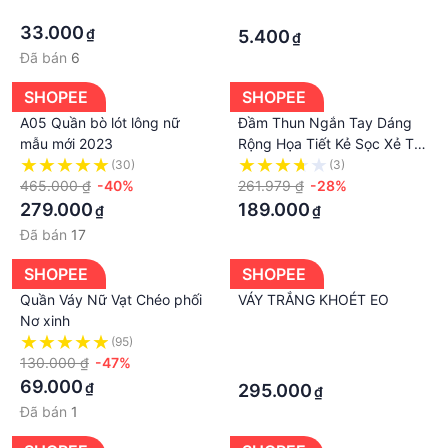
·
hcom592
·
33.000
₫
5.400
₫
Đã bán
6
SHOPEE
SHOPEE
A05 Quần bò lót lông nữ
Đầm Thun Ngắn Tay Dáng
mẫu mới 2023
Rộng Họa Tiết Kẻ Sọc Xẻ Tà
Phong Cách Retro Thời
(30)
(3)
465.000 ₫
-40%
Trang Mới Cho Nữ
261.979 ₫
-28%
279.000
189.000
₫
₫
Đã bán
17
SHOPEE
SHOPEE
Quần Váy Nữ Vạt Chéo phối
VÁY TRẮNG KHOÉT EO
Nơ xinh
(95)
·
130.000 ₫
-47%
·
69.000
₫
295.000
₫
Đã bán
1