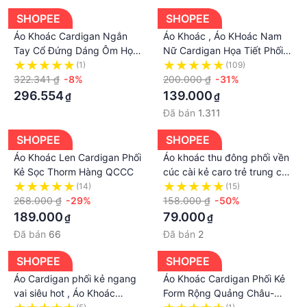
SHOPEE
SHOPEE
Áo Khoác Cardigan Ngắn
Áo Khoác , Áo KHoác Nam
Tay Cổ Đứng Dáng Ôm Họa
Nữ Cardigan Họa Tiết Phối
Tiết Kẻ Sọc Màu Đen Phối
Kẻ Sọc
(1)
(109)
Khóa Kéo Thời Trang Mùa Hè
322.341 ₫
-8%
200.000 ₫
-31%
Cho Nữ
296.554
139.000
₫
₫
Đã bán
1.311
SHOPEE
SHOPEE
Áo Khoác Len Cardigan Phối
Áo khoác thu đông phối vền
Kẻ Sọc Thorm Hàng QCCC
cúc cài kẻ caro trẻ trung cá
tính, Áo khoác cardigan dài
(14)
(15)
268.000 ₫
-29%
tay bàn cờ dáng thụng
158.000 ₫
-50%
ulzzang - MIXU
189.000
79.000
₫
₫
Đã bán
66
Đã bán
2
SHOPEE
SHOPEE
Áo Cardigan phối kẻ ngang
Áo Khoác Cardigan Phối Kẻ
vai siêu hot , Áo Khoác
Form Rộng Quảng Châu-