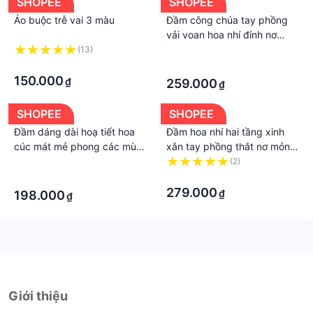
SHOPEE
SHOPEE
Áo buộc trễ vai 3 màu
Đầm công chúa tay phồng
vải voan hoa nhí đính nơ
dành cho nữ
(13)
·
·
·
150.000
₫
259.000
₫
SHOPEE
SHOPEE
Đầm dáng dài hoạ tiết hoa
Đầm hoa nhí hai tầng xinh
cúc mát mẻ phong các mùa
xắn tay phồng thắt nơ mỏng
hè
cho bạn nữ
·
(2)
·
·
279.000
₫
198.000
₫
Giới thiệu