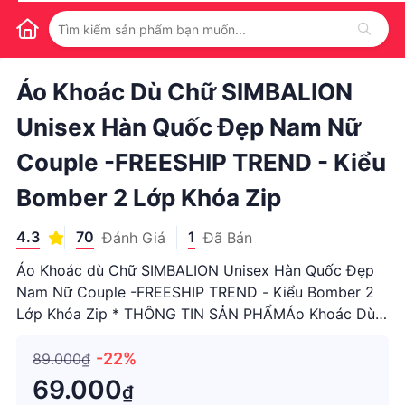
1
/
1
Áo Khoác Dù Chữ SIMBALION
Unisex Hàn Quốc Đẹp Nam Nữ
Couple -FREESHIP TREND - Kiểu
Bomber 2 Lớp Khóa Zip
4.3
70
1
Đánh Giá
Đã Bán
Áo Khoác dù Chữ SIMBALION Unisex Hàn Quốc Đẹp
Nam Nữ Couple -FREESHIP TREND - Kiểu Bomber 2
Lớp Khóa Zip * THÔNG TIN SẢN PHẨMÁo Khoác Dù
Gió Kiểu Sơ Mi Khóa Kéo Zip 2 Lớp Nam Nữ Mặc,
Rộng Unsiex Hàn Quốc Đẹp - Chống Nắng ,Lạnh *
-22%
89.000₫
Chất liệu : vải dù 2 lớp, mềm mịn
69.000
₫