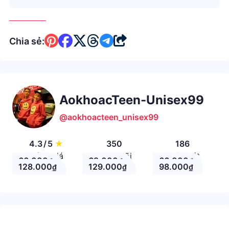
Chia sẻ:
AokhoacTeen-Unisex99
@aokhoacteen_unisex99
4.3
/
5
★
350
186
Đánh giá
Theo Dõi
Nhận xét
66.000
69.000
66.000
₫
₫
₫
128.000
129.000
98.000
₫
₫
₫