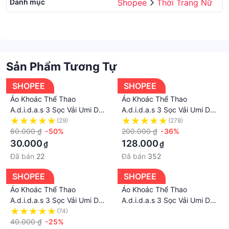
Danh mục
Shopee
Thời Trang Nữ
Sản Phẩm Tương Tự
SHOPEE
SHOPEE
Áo Khoác Thể Thao
Áo Khoác Thể Thao
A.d.i.d.a.s 3 Sọc Vải Umi Dày
A.d.i.d.a.s 3 Sọc Vải Umi Dày
Dặn Co Giãn. Áo Khoác
Dặn Co Giãn. Áo Khoác
(29)
(278)
Bomber Das Nam Nữ Form
60.000 ₫
-50%
Bomber Das Nam Nữ Form
200.000 ₫
-36%
Dáng Unisex Siêu Hot.
Dáng Unisex Siêu Hot.
30.000
128.000
₫
₫
Đã bán
22
Đã bán
352
SHOPEE
SHOPEE
Áo Khoác Thể Thao
Áo Khoác Thể Thao
A.d.i.d.a.s 3 Sọc Vải Umi Dày
A.d.i.d.a.s 3 Sọc Vải Umi Dày
Dặn Co Giãn. Áo Khoác
Dặn Co Giãn. Áo Khoác
(74)
·
Bomber Das Nam Nữ Form
40.000 ₫
-25%
Bomber D.a.s Nam Nữ Form
·