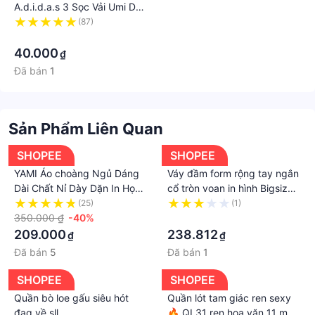
A.d.i.d.a.s 3 Sọc Vải Umi Dày
Dặn Co Giãn. Áo Khoác
(87)
Bomber Das Nam Nữ Form
·
Dáng Unisex Siêu Hot.=
40.000
₫
Đã bán
1
Sản Phẩm Liên Quan
SHOPEE
SHOPEE
YAMI Áo choàng Ngủ Dáng
Váy đầm form rộng tay ngắn
Dài Chất Nỉ Dày Dặn In Họa
cổ tròn voan in hình Bigsize
Tiết Chú Gấu Dễ Thương
Đầm Trung Niên Sang Trọng
(25)
(1)
Thời Trang Cho Nữ
350.000 ₫
-40%
Cho Mẹ Đẹp Thời Trang Cao
·
Cấp
209.000
238.812
₫
₫
Đã bán
5
Đã bán
1
SHOPEE
SHOPEE
Quần bò loe gấu siêu hót
Quần lót tam giác ren sexy
đag về sll
🔥 QL31 ren hoa văn 11 màu