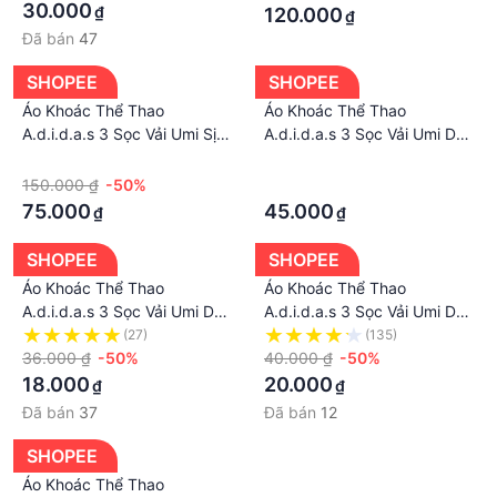
Dáng Unisex
Dáng Unisex Siêu Hot
30.000
₫
120.000
₫
Đã bán
47
SHOPEE
SHOPEE
Áo Khoác Thể Thao
Áo Khoác Thể Thao
A.d.i.d.a.s 3 Sọc Vải Umi Sịn
A.d.i.d.a.s 3 Sọc Vải Umi Dày
- Áo Khoác Bomber D.a.s
Dặn Co Giãn. Áo Khoác
·
·
Nam Nữ Unisex thời trang
Bomber D.a.s Nam Nữ Form
150.000 ₫
-50%
·
bán chạy
Dáng Unisex Siêu Hot
75.000
45.000
₫
₫
SHOPEE
SHOPEE
Áo Khoác Thể Thao
Áo Khoác Thể Thao
A.d.i.d.a.s 3 Sọc Vải Umi Dày
A.d.i.d.a.s 3 Sọc Vải Umi Dày
Dặn Co Giãn. Áo Khoác
Dặn Co Giãn. Áo Khoác
(27)
(135)
Bomber Das Nam Nữ Form
36.000 ₫
-50%
Bomber Das Nam Nữ Form
40.000 ₫
-50%
Dáng Unisex Siêu Hot.
Dáng Unisex Siêu Hot.
18.000
20.000
₫
₫
Đã bán
37
Đã bán
12
SHOPEE
Áo Khoác Thể Thao