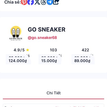
Chia sẻ:
GO SNEAKER
@go.sneaker68
4.9
/
5
★
103
422
Đánh giá
Theo Dõi
Nhận xét
68.000
29.000
63.000
₫
₫
₫
124.000
15.000
89.000
₫
₫
₫
Chi Tiết