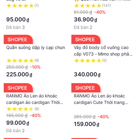
mẫu cổ điển gợi cảm }
(1)
(141)
·
61.000 ₫
-40%
95.000
36.900
₫
₫
Đã bán
3
Đã bán
2
SHOPEE
SHOPEE
Quần suông dập ly cạp chun
Váy đỏ body cổ vuông cao
cấp V073 - Mimo shop phân
phối chính thức
(8)
(5)
250.000 ₫
-10%
·
225.000
340.000
₫
₫
SHOPEE
SHOPEE
RANMO Áo Len áo khoác
RANMO Áo Len áo khoác
cardigan áo cardigan Thời
cardigan Cute Thời trang
trang hàn quốc A91KEJI
Comfortable hàn quốc
(8)
·
36Z230904
165.000 ₫
-40%
A91K7OI 41Z231013
265.000 ₫
-40%
99.000
₫
159.000
₫
Đã bán
2