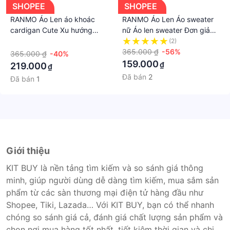
SHOPEE
SHOPEE
RANMO Áo Len áo khoác
RANMO Áo Len Áo sweater
cardigan Cute Xu hướng
nữ Áo len sweater Đơn giản
Vintage Comfortable
INS Fashion phổ biến
·
(2)
A91K78S38Z230918
WMY23B030Q 45Z231111
365.000 ₫
-56%
365.000 ₫
-40%
159.000
₫
219.000
₫
Đã bán
2
Đã bán
1
Giới thiệu
KIT BUY là nền tảng tìm kiếm và so sánh giá thông
minh, giúp người dùng dễ dàng tìm kiếm, mua sắm sản
phẩm từ các sàn thương mại điện tử hàng đầu như
Shopee, Tiki, Lazada… Với KIT BUY, bạn có thể nhanh
chóng so sánh giá cả, đánh giá chất lượng sản phẩm và
chọn nơi mua hàng tốt nhất, tiết kiệm thời gian và chi