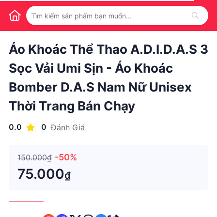
1
/
1
Áo Khoác Thể Thao A.d.i.d.a.s 3
Sọc Vải Umi Sịn - Áo Khoác
Bomber D.a.s Nam Nữ Unisex
Thời Trang Bán Chạy
0.0
0
Đánh Giá
-50%
150.000₫
75.000
₫