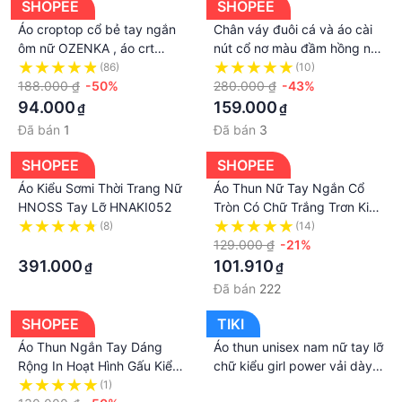
SHOPEE
SHOPEE
Áo croptop cổ bẻ tay ngắn
Chân váy đuôi cá và áo cài
ôm nữ OZENKA , áo crt
nút cổ nơ màu đầm hồng nữ
roptop kiểu hàn quốc body
tính kiểu đầm dự tiệc sang
(86)
(10)
cài khuy mặc đi học đi chơi
188.000 ₫
-50%
trọng thời trang nữ ARAVA
280.000 ₫
-43%
đen trắng
94.000
159.000
₫
₫
Đã bán
1
Đã bán
3
SHOPEE
SHOPEE
Áo Kiểu Sơmi Thời Trang Nữ
Áo Thun Nữ Tay Ngắn Cổ
HNOSS Tay Lỡ HNAKI052
Tròn Có Chữ Trắng Trơn Kiểu
Form Vừa Bigsize Chất Liệu
(8)
(14)
·
Thun Gân Co Giãn Thoải Mái
129.000 ₫
-21%
391.000
101.910
₫
₫
Đã bán
222
SHOPEE
TIKI
Áo Thun Ngắn Tay Dáng
Áo thun unisex nam nữ tay lỡ
Rộng In Hoạt Hình Gấu Kiểu
chữ kiểu girl power vải dày
Hip-Hop Đường Phố Mỹ Thời
mịn 2021T3106
(1)
·