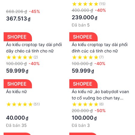
Trơn Kiểu retro Nhật Bản
kiểu dáng trẻ trung, ngực
·
(15)
Thời Trang Xuân Thu 2022
gắn hoa thủ công cao cấp
400.000 ₫
-40%
668.206 ₫
-45%
Cho Nam Và Nữ
đẹp rẻ
239.000
₫
367.513
₫
Đã bán
5
SHOPEE
SHOPEE
Áo kiểu croptop tay dài phối
Áo kiểu croptop tay dài phối
dây chéo cá tính cho nữ
đính cúc cá tính cho nữ
(2)
(7)
100.000 ₫
-40%
100.000 ₫
-40%
59.999
59.999
₫
₫
SHOPEE
SHOPEE
Áo kiểu nữ
Áo kiểu nữ ,áo babydoll voan
tơ cổ vuông bo chun tay
bồng 2 lớp xinh nhiều màu
(51)
(6)
·
xinh
200.000 ₫
-50%
40.000
100.000
₫
₫
Đã bán
35
Đã bán
3