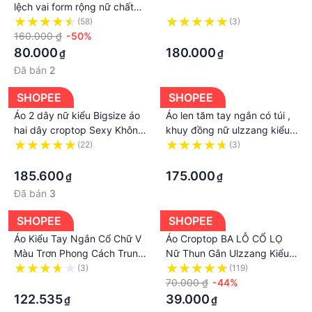
lệch vai form rộng nữ chất
dày dặn hè thu quyến rũ cổ
(58)
(3)
lọ thiết kế kiểu Ulzzang sang
160.000 ₫
-50%
·
trọng
80.000
180.000
₫
₫
Đã bán
2
SHOPEE
SHOPEE
Áo 2 dây nữ kiểu Bigsize áo
Áo len tăm tay ngắn có túi ,
hai dây croptop Sexy Không
khuy đồng nữ ulzzang kiểu
tay cổ vuông mùa hè Phong
Hàn Quốc
(22)
(3)
cách Hàn Quốc Thời Trang
·
·
cá tính xinh đẹp cho người
185.600
175.000
₫
₫
mập béo nữ
Đã bán
3
SHOPEE
SHOPEE
Áo Kiểu Tay Ngắn Cổ Chữ V
Áo Croptop BA LỖ CỔ LỌ
Màu Trơn Phong Cách Trung
Nữ Thun Gân Ulzzang Kiểu
Quốc Thời Trang Mùa Hè Mới
Basic Ôm Body Đẹp 2 Màu -
(3)
(119)
2023 Dành Cho Bạn Nữ
·
MICHAA
70.000 ₫
-44%
122.535
39.000
₫
₫