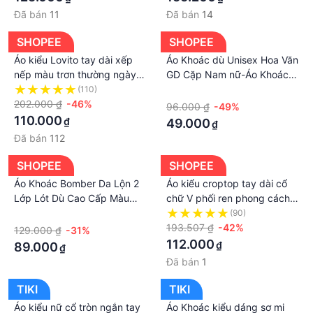
Đã bán
11
Đã bán
14
SHOPEE
SHOPEE
Áo kiểu Lovito tay dài xếp
Áo Khoác dù Unisex Hoa Văn
nếp màu trơn thường ngày
GD Cặp Nam nữ-Áo Khoác
cho nữ L64AD010
Gió Ulzzang Thu Đông Kiểu
(110)
·
202.000 ₫
-46%
Rộng Couple Jackets Rẻ
96.000 ₫
-49%
-Đẹp
110.000
₫
49.000
₫
Đã bán
112
SHOPEE
SHOPEE
Áo Khoác Bomber Da Lộn 2
Áo kiểu croptop tay dài cổ
Lớp Lót Dù Cao Cấp Màu
chữ V phối ren phong cách
Đen VÀ Nâu Vàng - Kiểu
vintage quyến rũ thời trang
·
(90)
Rộng Unisex Nam Nữ Mặc
dành cho nữ
193.507 ₫
-42%
129.000 ₫
-31%
Mùa Thu Đông
112.000
₫
89.000
₫
Đã bán
1
TIKI
TIKI
Áo kiểu nữ cổ tròn ngắn tay
Áo Khoác kiểu dáng sơ mi