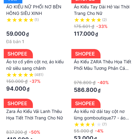
ÁO KIỂU NỮ PHỐI NƠ BÊN
Áo Kiểu Tay Dài Hở Vai Thời
HÔNG SIÊU XINH
Trang Cho Nữ
(1)
(2)
·
175.601 ₫
-33%
59.000
117.000
₫
₫
Đã bán
1
SHOPEE
SHOPEE
Áo tơ cổ yếm cột nơ, áo kiểu
Áo Kiểu ZARA Thêu Họa Tiết
nữ siêu sang chảnh
Phối Màu Tương Phản Cá
Tính Cho Nữ
(481)
·
150.000 ₫
-37%
976.800 ₫
-40%
94.000
₫
586.800
₫
SHOPEE
SHOPEE
Zara Áo Kiểu Vải Lanh Thêu
Áo kiểu nữ dài tay cột nơ
Họa Tiết Thời Trang Cho Nữ
lừng gomboutique77 - áo
croptop cột nơ phối ren🌿🌿
·
(7)
🌿🌿🌈🌈S8777
55.000 ₫
-4%
837.200 ₫
-50%
53.000
₫