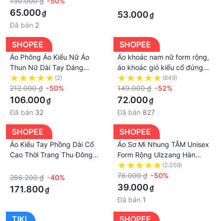
Trang Mùa Hè Cho Nam Và
130.000 ₫
-50%
·
Nữ
65.000
₫
53.000
₫
Đã bán
2
SHOPEE
SHOPEE
Áo Phông Áo Kiểu Nữ Áo
Áo khoác nam nữ form rộng,
Thun Nữ Dài Tay Dáng
áo khoác gió kiểu cổ đứng
BODY Nhún Bệt Vai Cotton
nhiều mẫu mới đẹp PTZ.092
(2)
(849)
40-70KG mẫu
212.000 ₫
-50%
149.000 ₫
-52%
AOTREVAINHUNDAYCHEO3MAU.
106.000
72.000
₫
₫
D288
Đã bán
32
Đã bán
827
SHOPEE
SHOPEE
Áo Kiểu Tay Phồng Dài Cổ
Áo Sơ Mi Nhung TĂM Unisex
Cao Thời Trang Thu Đông
Form Rộng Ulzzang Hàn
Dành Cho Nữ
Quốc - Áo sơ mi nữ phong
·
(2.059)
cách kiểu màu Vintage
78.000 ₫
-50%
286.200 ₫
-40%
Leevin store
39.000
₫
171.800
₫
Đã bán
1
TIKI
SHOPEE