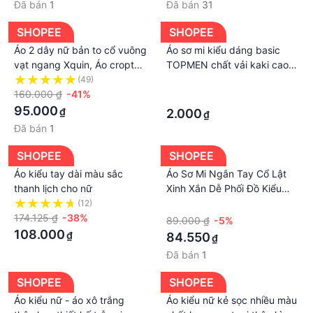
Đã bán
1
Đã bán
31
SHOPEE
SHOPEE
Áo 2 dây nữ bản to cổ vuông
Áo sơ mi kiểu dáng basic
vạt ngang Xquin, Áo croptop
TOPMEN chất vải kaki cao
2 dây nữ kiểu basic thời
cấp nam nữ
(49)
·
trang mùa hè có bigsize
160.000 ₫
-41%
·
95.000
₫
2.000
₫
Đã bán
1
SHOPEE
SHOPEE
Áo kiểu tay dài màu sắc
Áo Sơ Mi Ngắn Tay Cổ Lật
thanh lịch cho nữ
Xinh Xắn Dễ Phối Đồ Kiểu
Hàn Quốc Cho Nữ
(12)
·
174.125 ₫
-38%
89.000 ₫
-5%
108.000
₫
84.550
₫
Đã bán
1
SHOPEE
SHOPEE
Áo kiểu nữ - áo xô trắng
Áo kiểu nữ kẻ sọc nhiều màu