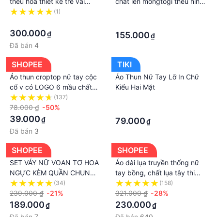
thêu hoa thiết kế trễ vai
chất len mongtogi thêu hình
HAZEL nhiennhienvintage
ong vàng hàng Quảng Châu
(1)
·
BA362
·
100%
·
300.000
₫
155.000
₫
Đã bán
4
SHOPEE
TIKI
Áo thun croptop nữ tay cộc
Áo Thun Nữ Tay Lỡ In Chữ
cổ v có LOGO 6 mầu chất
Kiểu Hai Mặt
cottong mềm mịn kiểu dáng
(137)
·
hàn quốc -PHƯƠNG VŨ
78.000 ₫
-50%
·
1989
39.000
₫
79.000
₫
Đã bán
3
SHOPEE
SHOPEE
SET VÁY NỮ VOAN TƠ HOA
Áo dài lụa truyền thống nữ
NGỰC KÈM QUẦN CHUN
tay bồng, chất lụa tây thi
SET ÁO KIỂU CỔ YẾM DÂY
mềm mịn, kiểu tay bồng trẻ
(34)
(158)
VIỀN BÈO NƠ đi dạo ĐI BIỂN
239.000 ₫
-21%
trung cổ truyền thống 3cm
321.000 ₫
-28%
CÓ BÁN SỈ
VT18 Quỳnh Dư
189.000
230.000
₫
₫
Đã bán
7
Đã bán
640