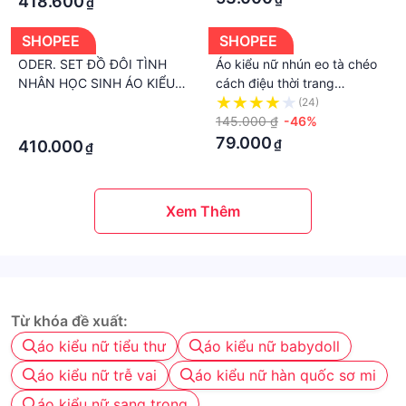
418.600
₫
SHOPEE
SHOPEE
ODER. SET ĐỒ ĐÔI TÌNH
Áo kiểu nữ nhún eo tà chéo
NHÂN HỌC SINH ÁO KIỂU
cách điệu thời trang
GILE NAM VÀ VÁY ĐẦM KIỂU
SEPTEMBERGIRL AO TOP
·
(24)
NỮ CÓ DÂY THẮT EO.
NU 005V1
145.000 ₫
-46%
·
79.000
₫
410.000
₫
Xem Thêm
Từ khóa đề xuất:
áo kiểu nữ tiểu thư
áo kiểu nữ babydoll
áo kiểu nữ trễ vai
áo kiểu nữ hàn quốc sơ mi
áo kiểu nữ sang trọng