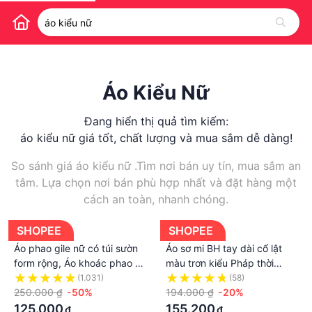
Áo Kiểu Nữ
Đang hiển thị quả tìm kiếm:
áo kiểu nữ giá tốt, chất lượng và mua sắm dễ dàng!
So sánh giá áo kiểu nữ .Tìm nơi bán uy tín, mua sắm an
tâm. Lựa chọn nơi bán phù hợp nhất và đặt hàng một
cách an toàn, nhanh chóng.
SHOPEE
SHOPEE
Áo phao gile nữ có túi sườn
Áo sơ mi BH tay dài cổ lật
form rộng, Áo khoác phao 3
màu trơn kiểu Pháp thời
màu nâu, be, đen ulzzang
trang mùa xuân cho nữ
(1.031)
(58)
kiểu hàn Lady Quảng Châu
250.000 ₫
-50%
194.000 ₫
-20%
125.000
155.200
₫
₫