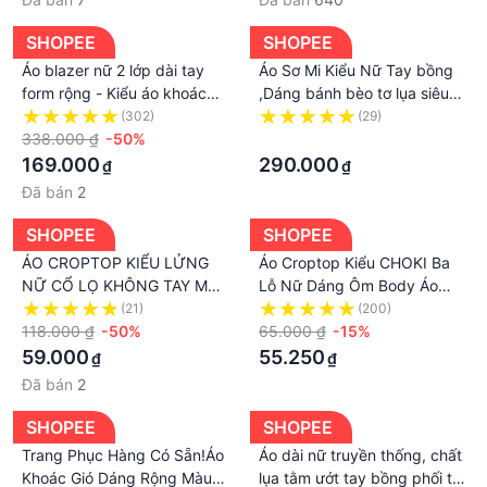
SHOPEE
SHOPEE
Áo blazer nữ 2 lớp dài tay
Áo Sơ Mi Kiểu Nữ Tay bồng
form rộng - Kiểu áo khoác
,Dáng bánh bèo tơ lụa siêu
blazer nữ xắn tay cực xinh
xinh
(302)
(29)
338.000 ₫
-50%
·
169.000
290.000
₫
₫
Đã bán
2
SHOPEE
SHOPEE
ÁO CROPTOP KIỂU LỬNG
Áo Croptop Kiểu CHOKI Ba
NỮ CỔ LỌ KHÔNG TAY MÀU
Lỗ Nữ Dáng Ôm Body Áo
TRẮNG ĐEN NÂU VÀNG
Tank Top Sát Nách Nữ
(21)
(200)
XANH PHONG CÁCH CÁ
118.000 ₫
-50%
Phong Cách Hàn Quốc trắng
65.000 ₫
-15%
TÍNH THỜI TRANG HADI
đen ghi Ms00811
59.000
55.250
₫
₫
Đã bán
2
SHOPEE
SHOPEE
Trang Phục Hàng Có Sẵn!Áo
Áo dài nữ truyền thống, chất
Khoác Gió Dáng Rộng Màu
lụa tằm ướt tay bồng phối tơ