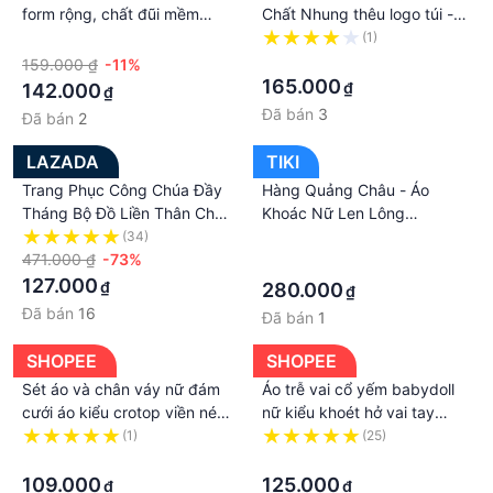
form rộng, chất đũi mềm
Chất Nhung thêu logo túi -
mát, dễ chịu khi mặc Haint
Áo khoác Nữ Nhung Siêu
·
(1)
Boutique Ale41
Đẹp
·
159.000 ₫
-11%
165.000
₫
142.000
₫
Đã bán
3
Đã bán
2
LAZADA
TIKI
Trang Phục Công Chúa Đầy
Hàng Quảng Châu - Áo
Tháng Bộ Đồ Liền Thân Cho
Khoác Nữ Len Lông
Bé Gái Nữ Mẫu Mỏng Xuân
Cardigan Họa tiết cao cấp
(34)
·
Áo Liền Quần Cho Trẻ Sơ
471.000 ₫
-73%
kiểu Hàn - DL721401
·
Sinh Bộ Đồ Bò Cotton Kiểu
127.000
₫
280.000
₫
Tây Cho Trẻ Sơ Sinh 0-1 Tuổi
Đã bán
16
Đã bán
1
SHOPEE
SHOPEE
Sét áo và chân váy nữ đám
Áo trễ vai cổ yếm babydoll
cưới áo kiểu crotop viền né
nữ kiểu khoét hở vai tay
giả túi kèm chân váy xòe
bồng voan
(1)
(25)
phong cách tiểu thư sang
·
·
chảnh Vip 50
109.000
125.000
₫
₫