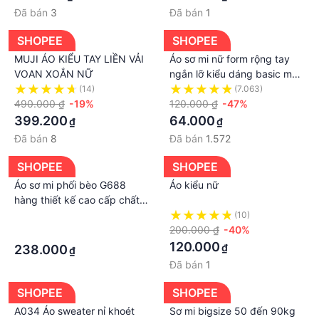
Đã bán
3
Đã bán
1
SHOPEE
SHOPEE
MUJI ÁO KIỂU TAY LIỀN VẢI
Áo sơ mi nữ form rộng tay
VOAN XOẮN NỮ
ngắn lỡ kiểu dáng basic màu
trắng dáng suông style đi
(14)
(7.063)
490.000 ₫
-19%
học sinh viên có túi ngực
120.000 ₫
-47%
399.200
64.000
₫
₫
Đã bán
8
Đã bán
1.572
SHOPEE
SHOPEE
Áo sơ mi phối bèo G688
Áo kiểu nữ
hàng thiết kế cao cấp chất
mặc mát kiểu dáng sang nữ
·
(10)
tính
200.000 ₫
-40%
·
120.000
₫
238.000
₫
Đã bán
1
SHOPEE
SHOPEE
A034 Áo sweater nỉ khoét
Sơ mi bigsize 50 đến 90kg