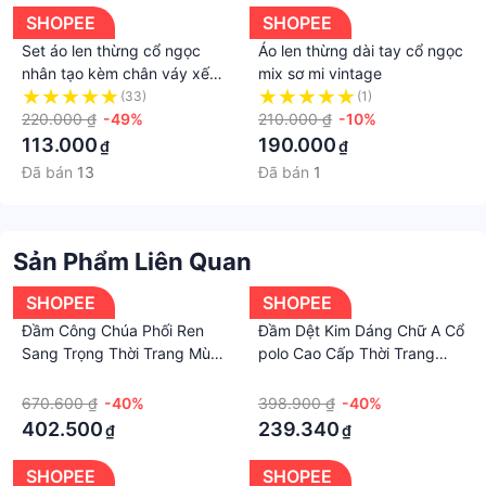
SHOPEE
SHOPEE
Set áo len thừng cổ ngọc
Áo len thừng dài tay cổ ngọc
nhân tạo kèm chân váy xếp
mix sơ mi vintage
ly cho bé gái
(33)
(1)
220.000 ₫
-49%
210.000 ₫
-10%
113.000
190.000
₫
₫
Đã bán
13
Đã bán
1
Sản Phẩm Liên Quan
SHOPEE
SHOPEE
Đầm Công Chúa Phối Ren
Đầm Dệt Kim Dáng Chữ A Cổ
Sang Trọng Thời Trang Mùa
polo Cao Cấp Thời Trang
Thu Cho Mẹ Và Bé
Mùa Hè 2023174544
·
·
670.600 ₫
-40%
398.900 ₫
-40%
402.500
239.340
₫
₫
SHOPEE
SHOPEE