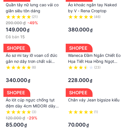
Quần tây nữ lưng cao vải co
Áo khoác ngắn tay Naked
giãn siêu tôn dáng
by V - Rena Croptop
(21)
(46)
290.000 ₫
-49%
·
149.000
380.000
₫
₫
Đã bán
15
SHOPEE
SHOPEE
Áo sơ mi tay lỡ voan cổ đức
Waneca Đầm Ngắn Chiết Eo
gắn nơ dây trơn chất vải
Họa Tiết Hoa Hồng Ngọt
voan xước cao cấp thoáng
Ngào Phong Cách Pháp Thời
(6)
(23)
mát EvaLover
·
Trang Mùa Hè Cho Nữ
·
340.000
228.000
₫
₫
SHOPEE
SHOPEE
Áo lót cúp ngực chống tụt
Chân váy Jean bigsize kiểu
đệm dày 4cm MIDORI dây
đeo vai có thể tháo rời,
(3)
(1)
không gọng khoét sâu chữ V
120.000 ₫
-29%
·
gợi cảm A18
85.000
70.000
₫
₫