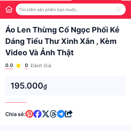
1
/
1
Áo Len Thừng Cổ Ngọc Phối Kẻ
Dáng Tiểu Thư Xinh Xắn , Kèm
Video Và Ảnh Thật
0.0
0
Đánh Giá
195.000
₫
Chia sẻ: