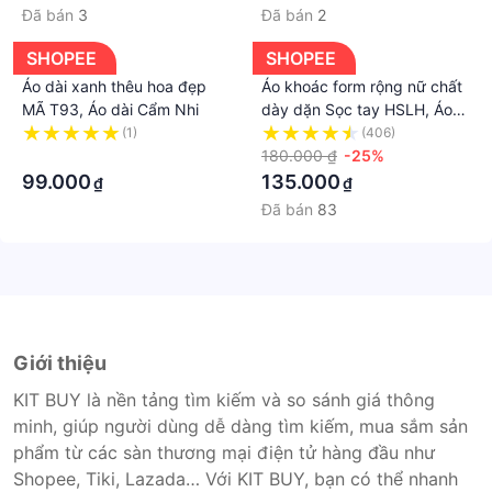
Đã bán
3
Đã bán
2
SHOPEE
SHOPEE
Áo dài xanh thêu hoa đẹp
Áo khoác form rộng nữ chất
MÃ T93, Áo dài Cẩm Nhi
dày dặn Sọc tay HSLH, Áo
khoác nữ form rộng có khoá
(1)
(406)
·
kéo
180.000 ₫
-25%
99.000
135.000
₫
₫
Đã bán
83
Giới thiệu
KIT BUY là nền tảng tìm kiếm và so sánh giá thông
minh, giúp người dùng dễ dàng tìm kiếm, mua sắm sản
phẩm từ các sàn thương mại điện tử hàng đầu như
Shopee, Tiki, Lazada… Với KIT BUY, bạn có thể nhanh