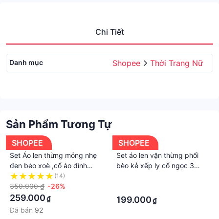
Chi Tiết
Danh mục
Shopee
Thời Trang Nữ
Sản Phẩm Tương Tự
SHOPEE
SHOPEE
Set Áo len thừng mỏng nhẹ
Set áo len vặn thừng phối
đen bèo xoè ,cổ áo đính
bèo kẻ xếp ly cổ ngọc 3
ngọc tỉ michất dày dặn mix
phân kèm tag nơ xinh xắn
(14)
·
chân váy dài eo chun
350.000 ₫
-26%
mix chân váy dài chữ A
·
259.000
₫
199.000
₫
Đã bán
92