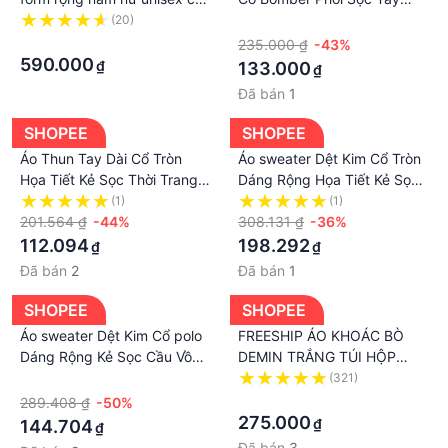
nón trùm đầu - Broken Child
Mẫu Mới - CLITUS
(20)
·
Hoodie - Màu Xám
·
235.000 ₫
-43%
590.000
₫
133.000
₫
Đã bán
1
SHOPEE
SHOPEE
Áo Thun Tay Dài Cổ Tròn
Áo sweater Dệt Kim Cổ Tròn
Họa Tiết Kẻ Sọc Thời Trang
Dáng Rộng Họa Tiết Kẻ Sọc
Xuân Thu Mới 2023
Thời Trang Mùa Xuân Mới
(1)
(1)
201.564 ₫
-44%
Cho Nam
308.131 ₫
-36%
112.094
198.292
₫
₫
Đã bán
2
Đã bán
1
SHOPEE
SHOPEE
Áo sweater Dệt Kim Cổ polo
FREESHIP ÁO KHOÁC BÒ
Dáng Rộng Kẻ Sọc Cầu Vồng
DEMIN TRẮNG TÚI HỘP
Thời Trang Cho Các Cặp Đôi
XANH FORM THỤNG
·
(321)
·
289.408 ₫
-50%
275.000
₫
144.704
₫
Đã bán
3