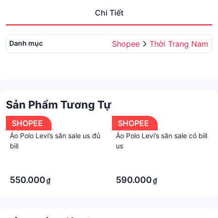
Chi Tiết
Danh mục
Shopee
Thời Trang Nam
Sản Phẩm Tương Tự
SHOPEE
SHOPEE
Áo Polo Levi’s săn sale us đủ
Áo Polo Levi’s săn sale có bill
bill
us
·
·
·
·
550.000
590.000
₫
₫