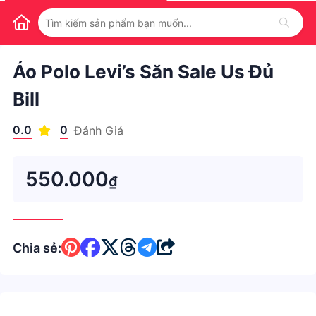
1
/
1
Áo Polo Levi’s Săn Sale Us Đủ
Bill
0.0
0
Đánh Giá
550.000
₫
Chia sẻ: