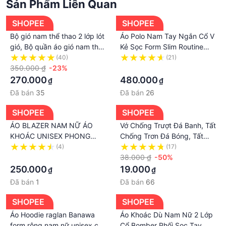
Sản Phẩm Liên Quan
SHOPEE
SHOPEE
Bộ gió nam thể thao 2 lớp lót
Áo Polo Nam Tay Ngắn Cổ V
gió, Bộ quần áo gió nam thu
Kẻ Sọc Form Slim Routine
đông
10S22POL045R2
(40)
(21)
350.000 ₫
-23%
·
270.000
480.000
₫
₫
Đã bán
35
Đã bán
26
SHOPEE
SHOPEE
ÁO BLAZER NAM NỮ ÁO
Vớ Chống Trượt Đá Banh, Tất
KHOÁC UNISEX PHONG
Chống Trơn Đá Bóng, Tất
CÁCH HÀN QUỐC ÁO VEST
Chống Trơn Nhiều Màu
(4)
(17)
MÀU ĐEN ĐƠN GIẢN
·
38.000 ₫
-50%
MINIMALIST BASIC CÔNG
250.000
19.000
₫
₫
SỞ
Đã bán
1
Đã bán
66
SHOPEE
SHOPEE
Áo Hoodie raglan Banawa
Áo Khoác Dù Nam Nữ 2 Lớp
form rộng nam nữ unisex có
Cổ Bomber Phối Sọc Tay