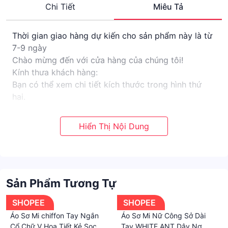
Chi Tiết
Miêu Tả
Thời gian giao hàng dự kiến cho sản phẩm này là từ
7-9 ngày
Chào mừng đến với cửa hàng của chúng tôi!
Kính thưa khách hàng:
Bạn có thể xem chi tiết kích thước trong hình thứ
hai.
Nếu bạn có bất kỳ câu hỏi nào, hãy hỏi chúng tôi.
Chúng tôi rất vui khi được phục vụ bạn
Loại sản phẩm: Áo sơ mi
Màu sắc: Màu đen
Chất lượng: Polyester
Kích thước: M-3XL
Sản Phẩm Tương Tự
Phong cách: dáng rộng
Độ dày: thông thường
SHOPEE
SHOPEE
Lưu ý:
Áo Sơ Mi chiffon Tay Ngắn
Áo Sơ Mi Nữ Công Sở Dài
Sản phẩm thực tế và hình ảnh hiển thị có thể hơi
Cổ Chữ V Họa Tiết Kẻ Sọc
Tay WHITE ANT Dây Nơ