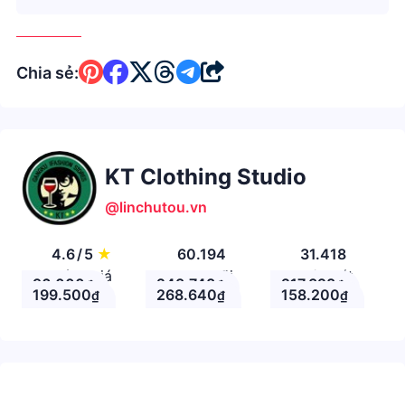
Chia sẻ:
KT Clothing Studio
@linchutou.vn
4.6
/
5
★
60.194
31.418
Đánh giá
Theo Dõi
Nhận xét
96.000
243.748
217.328
₫
₫
₫
199.500
268.640
158.200
₫
₫
₫