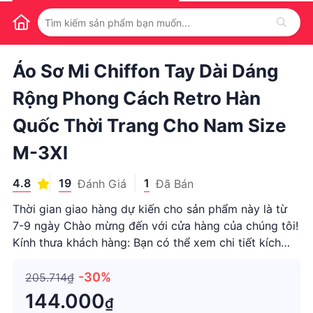
1
/
1
Áo Sơ Mi Chiffon Tay Dài Dáng
Rộng Phong Cách Retro Hàn
Quốc Thời Trang Cho Nam Size
M-3Xl
4.8
19
1
Đánh Giá
Đã Bán
Thời gian giao hàng dự kiến cho sản phẩm này là từ
7-9 ngày Chào mừng đến với cửa hàng của chúng tôi!
Kính thưa khách hàng: Bạn có thể xem chi tiết kích
thước trong hình thứ hai. Nếu bạn có bất kỳ câu hỏi
nào, hãy hỏi chúng tôi. Chúng tôi rất vui khi được
-30%
205.714₫
phục vụ b
144.000
₫