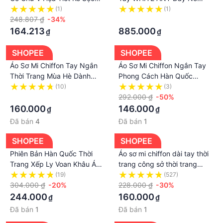
khác một chút do sự khác biệt về chất lượng màn
Thời Trang Mùa Hè Hàn
Đính Kèm, Chất Liệu Voan
(1)
(1)
hình và ánh sáng khi chụp hình.
Quốc Cho Nam
248.807 ₫
-34%
Chiffon Mềm Thoáng
·
Kích thước sản phẩm thực tế có thể có một chút sai
170300108.231
164.213
885.000
₫
₫
số (1-3 cm), đây không phải là vấn đề chất lượng.
Nếu bạn gặp sự cố, hãy liên hệ ngay với chúng tôi.
SHOPEE
SHOPEE
Chúng tôi sẽ cố gắng hết sức để giải quyết vấn đề.
Áo Sơ Mi Chiffon Tay Ngắn
Áo Sơ Mi Chiffon Ngắn Tay
Thời Trang Mùa Hè Dành
Phong Cách Hàn Quốc
Cho Nữ
Thanh Lịch Thời Trang Nữ
(10)
(3)
·
2023 Mới
292.000 ₫
-50%
160.000
146.000
₫
₫
Đã bán
4
Đã bán
1
SHOPEE
SHOPEE
Phiên Bản Hàn Quốc Thời
Áo sơ mi chiffon dài tay thời
Trang Xếp Ly Voan Khâu Áo
trang công sở thời trang
Sơ Mi Dài Tay Nữ Xuân Thu
thanh lịch dành cho nữ
(19)
(527)
Phong Cách Phương Tây
304.000 ₫
-20%
228.000 ₫
-30%
Phù Hợp Với dáng Rộng Ôm
244.000
160.000
₫
₫
Hơn Nhìn Cl
Đã bán
1
Đã bán
1