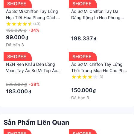
SHOPEE
SHOPEE
Áo Sơ Mi Chiffon Tay Lửng
Áo Sơ Mi Chiffon Tay Dài
Họa Tiết Hoa Phong Cách
Dáng Rộng In Hoa Phong
Retro Cá Tính
Cách Hàn Quốc Thời Trang
(43)
·
150.000 ₫
-34%
Mùa Xuân Mới Cho Nữ
·
99.000
₫
198.337
₫
Đã bán
3
SHOPEE
SHOPEE
NZN Ren Khâu Đèn Lồng
Áo Sơ Mi chiffon Tay Lửng
Voan Tay Áo Sơ Mi Top Áo
Thời Trang Mùa Hè Cho Phụ
Sơ Mi Nhỏ Niche Thiết Kế
Nữ Trung Niên
·
(3)
Cảm Thấy Rỗng Móc Ôm
·
295.000 ₫
-38%
Hơn Nhìn Mỏng Phong Cách
150.000
₫
183.000
₫
Đã bán
3
Sản Phẩm Liên Quan
SHOPEE
SHOPEE