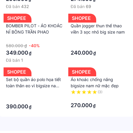
Đã bán
432
Đã bán
69
SHOPEE
SHOPEE
BOMBER PILOT - ÁO KHOÁC
Quần jogger thun thể thao
NỈ BÔNG TRẦN PHAO
viền 3 sọc nhỏ big size nam
·
·
580.000 ₫
-40%
·
349.000
240.000
₫
₫
Đã bán
1
SHOPEE
SHOPEE
Set bộ quần áo polo họa tiết
Áo khoác chống nắng
toàn thân eo vì bigsize nam
bigsize nam nữ mặc đẹp
cỡ đại 140kg
·
(3)
·
·
270.000
₫
390.000
₫