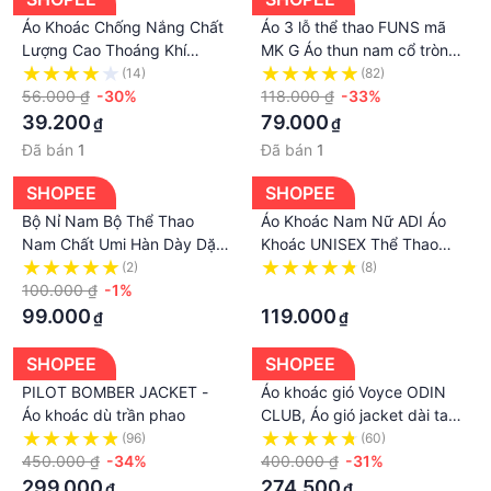
Áo Khoác Chống Nắng Chất
Áo 3 lỗ thể thao FUNS mã
Lượng Cao Thoáng Khí
MK G Áo thun nam cổ tròn
Chống Thấm Nước Nhanh
TankTop form rộng sát nách
(14)
(82)
Khô Size M-3XL Thời Trang
56.000 ₫
-30%
tập gym co giãn mùa hè
118.000 ₫
-33%
Cho Nam Và Nữ
thoàng mát
39.200
79.000
₫
₫
Đã bán
1
Đã bán
1
SHOPEE
SHOPEE
Bộ Nỉ Nam Bộ Thể Thao
Áo Khoác Nam Nữ ADI Áo
Nam Chất Umi Hàn Dày Dặn
Khoác UNISEX Thể Thao
Logo Thêu Sắc Nét Vân Nổi
Polyester 2 Da Dày Xịn Mát
(2)
(8)
Loại 1 Phong Cách Trẻ Trung
100.000 ₫
-1%
Thời Trang Xuất Khẩu
·
Năng Động
99.000
119.000
₫
₫
SHOPEE
SHOPEE
PILOT BOMBER JACKET -
Áo khoác gió Voyce ODIN
Áo khoác dù trần phao
CLUB, Áo gió jacket dài tay
form rộng nam nữ unisex,
(96)
(60)
450.000 ₫
-34%
Local Brand ODIN CLUB
400.000 ₫
-31%
299.000
274.500
₫
₫