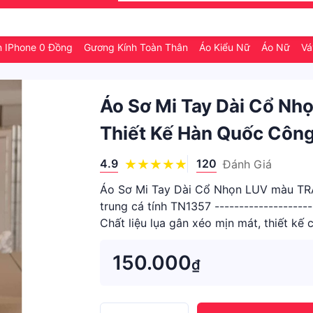
n IPhone 0 Đồng
Gương Kính Toàn Thân
Áo Kiểu Nữ
Áo Nữ
Vá
Áo Sơ Mi Tay Dài Cổ N
Thiết Kế Hàn Quốc Công
4.9
120
Đánh Giá
Áo Sơ Mi Tay Dài Cổ Nhọn LUV màu TRẮ
trung cá tính TN1357 -------------------
Chất liệu lụa gân xéo mịn mát, thiết kế
trẻ trung ► M
150.000
₫