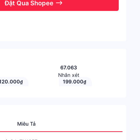
Đặt Qua Shopee
67.063
Nhận xét
120.000
199.000
₫
₫
Miêu Tả
Danh
mục