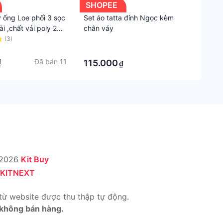
áo
SHOPEE
 ống Loe phối 3 sọc
Set áo tatta đính Ngọc kèm
Dài
i ,chất vải poly 2
chân váy
tay
co giãn 4 chiều
(3)
·
Mùa
·
Đã bán
11
₫
115.000
₫
Mùa
xuân
 2026
Kit Buy
KITNEXT
từ website được thu thập tự động.
 không bán hàng.