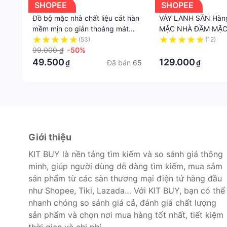
SHOPEE
SHOPEE
Đồ bộ mặc nhà chất liệu cát hàn
VÁY LANH SĂN Hàng
mềm mịn co giản thoáng mát
MẶC NHÀ ĐẦM MẶC
kiểu dáng form may chuẩn size
(53)
(12)
40-67kg
99.000 ₫
-50%
·
49.500
129.000
Đã bán
65
₫
₫
Giới thiệu
KIT BUY là nền tảng tìm kiếm và so sánh giá thông
minh, giúp người dùng dễ dàng tìm kiếm, mua sắm
sản phẩm từ các sàn thương mại điện tử hàng đầu
như Shopee, Tiki, Lazada… Với KIT BUY, bạn có thể
nhanh chóng so sánh giá cả, đánh giá chất lượng
sản phẩm và chọn nơi mua hàng tốt nhất, tiết kiệm