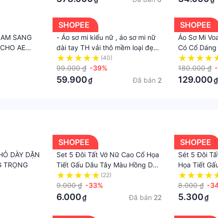
SHOPEE
SHOPEE
 NAM SANG
- Áo sơ mi kiểu nữ , áo sơ mi nữ
Áo Sơ Mi Vo
CHO AE
dài tay TH vải thô mềm loại đẹp
Có Cổ Dáng
N NAY
phong cách Hàn quốc đi chơi
Trang Hàng
(40)
công sở
99.000 ₫
-39%
180.000 ₫
59.900
129.000
Đã bán
2
₫
₫
SHOPEE
SHOPEE
HỎ DÀY DẶN
Set 5 Đôi Tất Vớ Nữ Cao Cổ Họa
Sét 5 Đôi T
G TRỌNG
Tiết Gấu Dâu Tây Màu Hồng Dễ
Họa Tiết G
Thương Phong Cách Hàn Hot
Dễ Thương 
(22)
TCC5
9.000 ₫
-33%
8.000 ₫
-3
6.000
5.300
Đã bán
22
₫
₫