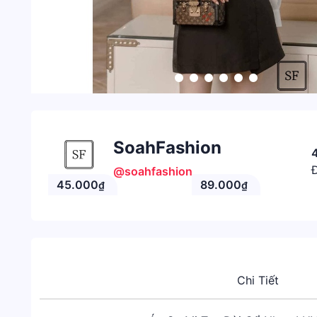
SoahFashion
Đ
@soahfashion
45.000
89.000
₫
₫
Chi Tiết