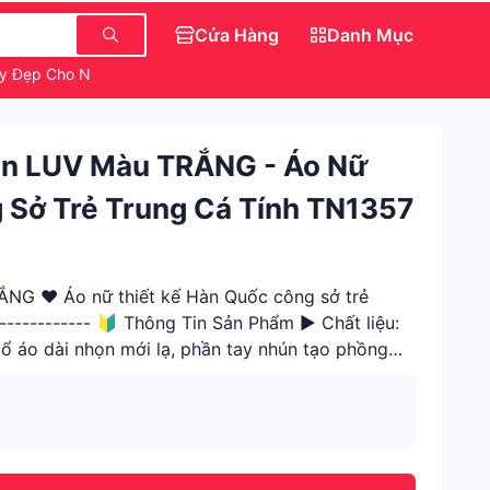
Cửa Hàng
Danh Mục
y Đẹp Cho Nữ
Dép Đẹp Nữ Sang Chảnh
họn LUV Màu TRẮNG - Áo Nữ
 Sở Trẻ Trung Cá Tính TN1357
NG ❤️ Áo nữ thiết kế Hàn Quốc công sở trẻ
------------- 🔰 Thông Tin Sản Phẩm ► Chất liệu:
 cổ áo dài nhọn mới lạ, phần tay nhún tạo phồng