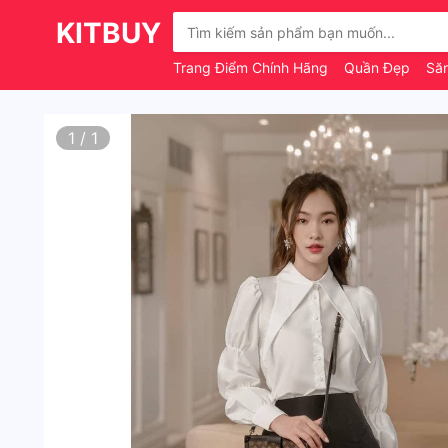
KITBUY
Trang Điểm Chính Hãng
Quần Đẹp
Să
1
/
1