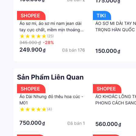
175.000
₫
SHOPEE
TIKI
Áo sơ mi, áo sơ mi nam jean dài
ÁO SƠ MI DÀI TAY
tay cực chất, mềm mịn thoáng
TRỌNG HÀN QUỐC 
mát, trẻ trung, năng động, mặc
MẪU MỚI NHẤT HIỆ
(25)
·
4 mùa - H67
345.000 ₫
-28%
·
249.900
Đã bán
176
₫
150.000
₫
Sản Phẩm Liên Quan
SHOPEE
SHOPEE
Áo Dài Nhung đỏ thêu hoa cúc -
ÁO KHOÁC LÔNG T
M01
PHONG CÁCH SAN
(4)
·
·
·
750.000
Đã bán
1
₫
560.000
₫