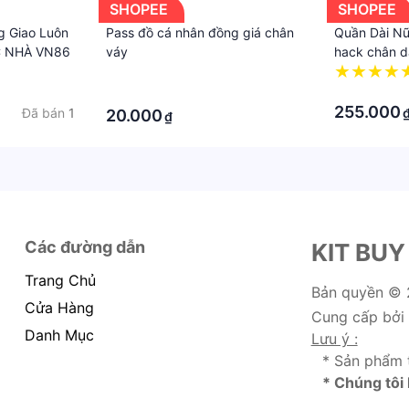
SHOPEE
SHOPEE
 Giao Luôn
Pass đồ cá nhân đồng giá chân
Quần Dài Nữ
 NHÀ VN86
váy
hack chân dà
da cao cấp 
·
Eothon60
·
·
255.000
Đã bán
1
20.000
₫
Các đường dẫn
KIT BUY
Trang Chủ
Bản quyền ©
Cửa Hàng
Cung cấp bởi
Danh Mục
Lưu ý :
* Sản phẩm 
* Chúng tôi