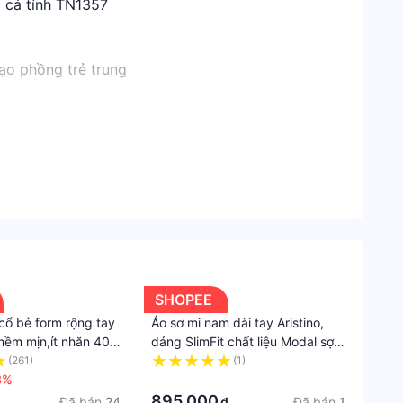
 cá tính TN1357
Shope
Thời
tạo phồng trẻ trung
Trang
Nữ
Áo
uốc #congso #cong_so #công_sở
Áo
sơ
mi
Chất
liệu
SHOPEE
Lụa
cổ bẻ form rộng tay
Áo sơ mi nam dài tay Aristino,
Dịp
mềm mịn,ít nhăn 40-
dáng SlimFit chất liệu Modal sợi
3
sồi thiên nhiên mềm mại, mịn
(261)
(1)
Công
3%
màng ALS11502
·
việc
895.000
Đã bán
24
Đã bán
1
₫