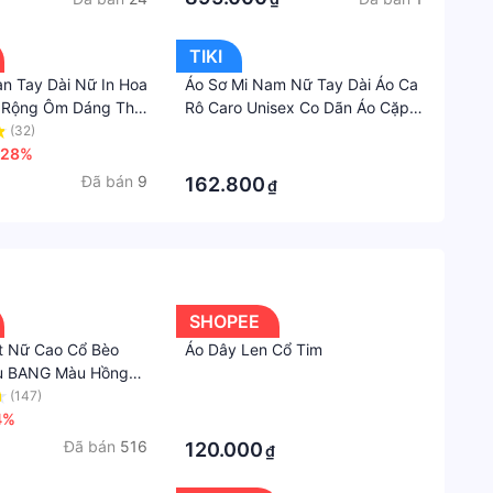
Phong
cách
TIKI
an Tay Dài Nữ In Hoa
Áo Sơ Mi Nam Nữ Tay Dài Áo Ca
Hàn
 Rộng Ôm Dáng Thời
Rô Caro Unisex Co Dãn Áo Cặp
Quốc
 Đầu Cho Nữ
Đôi Hàng Xịn
(32)
·
Cổ
-28%
·
áo
Đã bán
9
162.800
₫
Cổ
sơ
mi
Xuất
SHOPEE
xứ
ất Nữ Cao Cổ Bèo
Áo Dây Len Cổ Tim
Việt
ấu BANG Màu Hồng
Nam
tt33
(147)
·
4%
·
Chiều
Đã bán
516
120.000
₫
dài
tay