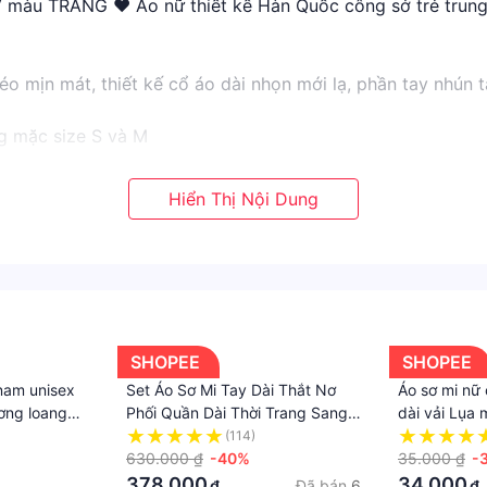
 màu TRẮNG ❤️ Áo nữ thiết kế Hàn Quốc công sở trẻ trung
xéo mịn mát, thiết kế cổ áo dài nhọn mới lạ, phần tay nhún 
g mặc size S và M
àng !!!
thietke #thiet_ke #thiết_kế #hanquoc #han_quoc #hàn_q
SHOPEE
SHOPEE
 nam unisex
Set Áo Sơ Mi Tay Dài Thắt Nơ
Áo sơ mi nữ 
ơng loang
Phối Quần Dài Thời Trang Sang
dài vải Lụa 
Trọng Cho Nữ
85kg MRD0
(114)
630.000 ₫
-40%
35.000 ₫
-
378.000
34.000
Đã bán
6
₫
₫