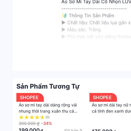
Áo Sơ Mi Tay Dài Cổ Nhọn LUV
--------------------------------
🔰 Thông Tin Sản Phẩm
► Chất liệu: Chất liệu lụa gân 
► Màu sắc: Trắng
► Phù hợp với vóc dáng thườn
--------------------------------
📣 Vui lòng quay video khi mở h
#áo_nữ #ao_nu #aonu #aoren #
Sản Phẩm Tương Tự
SHOPEE
SHOPEE
Áo sơ mi tay dài dáng rộng vải
Áo sơ mi dài tay nữ
nhung thời trang xuân thu cá
cá tính đen xanh dư
tính cho nam áo sơ mi đũi nam
màu
(6)
·
sọc tay dài trắng mang phong
300.000 ₫
-34%
·
cách thời trang hàn quốc
199.000
Đã bán
2
₫