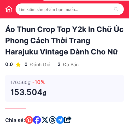
1
/
1
Áo Thun Crop Top Y2k In Chữ Úc
Phong Cách Thời Trang
Harajuku Vintage Dành Cho Nữ
0.0
0
2
Đánh Giá
Đã Bán
-10%
170.560₫
153.504
₫
Chia sẻ: