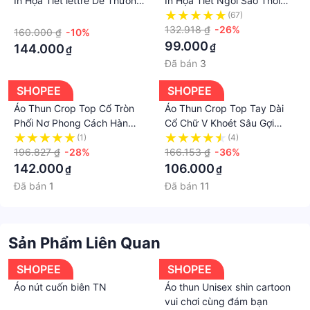
In Họa Tiết lettre Dễ Thương
In Họa Tiết Ngôi Sao Thời
Thời Trang Mùa Hè Cho Nữ
Trang Mùa Hè Cho Nữ y2k
·
(67)
y2k
132.918 ₫
-26%
160.000 ₫
-10%
99.000
₫
144.000
₫
Đã bán
3
SHOPEE
SHOPEE
Áo Thun Crop Top Cổ Tròn
Áo Thun Crop Top Tay Dài
Phối Nơ Phong Cách Hàn
Cổ Chữ V Khoét Sâu Gợi
Quốc Cổ Điển Thời Trang
Cảm Thời Trang Cho Nữ Y2K
(1)
(4)
Cho Nữ y2k
196.827 ₫
-28%
166.153 ₫
-36%
142.000
106.000
₫
₫
Đã bán
1
Đã bán
11
Sản Phẩm Liên Quan
SHOPEE
SHOPEE
Áo nút cuốn biên TN
Áo thun Unisex shin cartoon
vui chơi cùng đám bạn