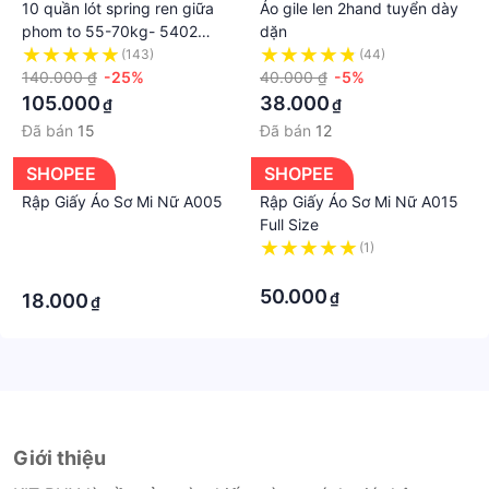
10 quần lót spring ren giữa
Áo gile len 2hand tuyển dày
phom to 55-70kg- 5402
dặn
XXL
(143)
(44)
140.000 ₫
-25%
40.000 ₫
-5%
105.000
38.000
₫
₫
Đã bán
15
Đã bán
12
SHOPEE
SHOPEE
Rập Giấy Áo Sơ Mi Nữ A005
Rập Giấy Áo Sơ Mi Nữ A015
Full Size
·
(1)
·
·
50.000
₫
18.000
₫
Giới thiệu