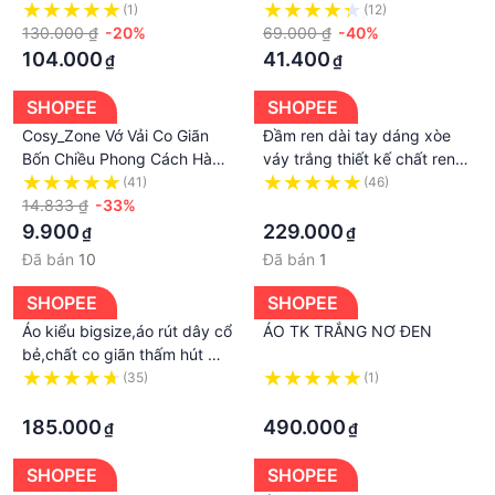
(1)
(12)
130.000 ₫
-20%
69.000 ₫
-40%
104.000
41.400
₫
₫
SHOPEE
SHOPEE
Cosy_Zone Vớ Vải Co Giãn
Đầm ren dài tay dáng xòe
Bốn Chiều Phong Cách Hàn
váy trắng thiết kế chất ren
Quốc Đơn Giản Khử Mùi
thời trang nữ dự tiệc công
(41)
(46)
Chân 2023NEW APR0702
14.833 ₫
-33%
sở_V3113
·
9.900
229.000
₫
₫
Đã bán
10
Đã bán
1
SHOPEE
SHOPEE
Áo kiểu bigsize,áo rút dây cổ
ÁO TK TRẮNG NƠ ĐEN
bẻ,chất co giãn thấm hút mồ
hôi
(35)
(1)
·
·
185.000
490.000
₫
₫
SHOPEE
SHOPEE