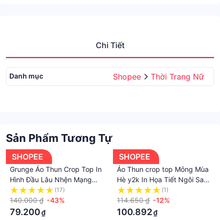
Chi Tiết
Danh mục
Shopee
Thời Trang Nữ
Sản Phẩm Tương Tự
SHOPEE
SHOPEE
Grunge Áo Thun Crop Top In
Áo Thun crop top Mỏng Mùa
Hình Đầu Lâu Nhện Mạng
Hè y2k In Họa Tiết Ngôi Sao
Nhện Phong Cách Harajuku
Phong Cách gothic Cổ Điển
(17)
(1)
Đường Phố Cá Tính Đơn Giản
140.000 ₫
-43%
Cho Nữ
114.650 ₫
-12%
Y2K
79.200
100.892
₫
₫