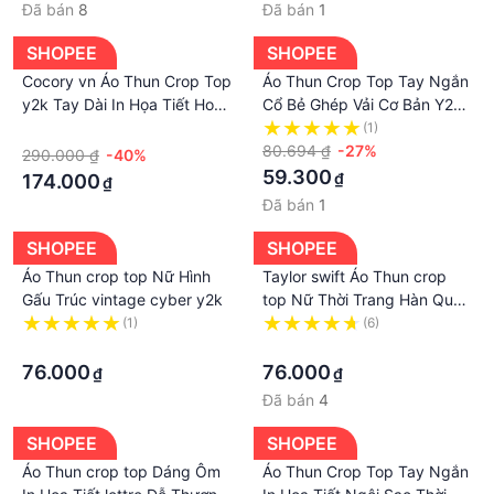
Đã bán
8
Đã bán
1
SHOPEE
SHOPEE
Cocory vn Áo Thun Crop Top
Áo Thun Crop Top Tay Ngắn
y2k Tay Dài In Họa Tiết Hoạt
Cổ Bẻ Ghép Vải Cơ Bản Y2k
Hình Phong Cách Hàn Quốc
WTD Dành Cho Bạn Nữ
·
(1)
Thời Trang Cho Nữ
80.694 ₫
-27%
290.000 ₫
-40%
59.300
₫
174.000
₫
Đã bán
1
SHOPEE
SHOPEE
Áo Thun crop top Nữ Hình
Taylor swift Áo Thun crop
Gấu Trúc vintage cyber y2k
top Nữ Thời Trang Hàn Quốc
the eras tour cyber y2k
(1)
(6)
·
fairycore y2k
·
76.000
76.000
₫
₫
Đã bán
4
SHOPEE
SHOPEE
Áo Thun crop top Dáng Ôm
Áo Thun Crop Top Tay Ngắn