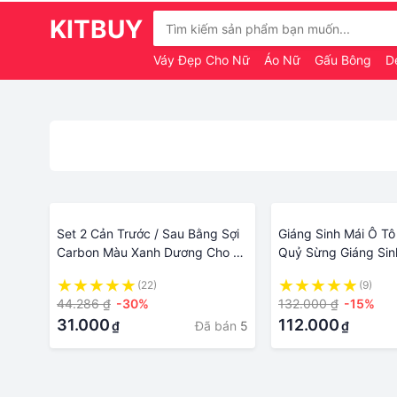
KITBUY
Váy Đẹp Cho Nữ
Áo Nữ
Gấu Bông
D
Set 2 Cản Trước / Sau Bằng Sợi
Giáng Sinh Mái Ô Tô 
Carbon Màu Xanh Dương Cho Xe
Quỷ Sừng Giáng Sin
Hơi Nắp thùng xe tự động Phía
Sừng Tấm Phụ Kiện 
(22)
(9)
trước Phía sau Bảo vệ An ninh
Đa Năng Chống Va 
44.286 ₫
-30%
132.000 ₫
-15%
Chung Khoảng trống Bảo vệ
Dán Trang Trí Góc B
31.000
112.000
Đã bán
5
₫
₫
Động cơ Mũ bảo vệ Ô tô Bên
Tô
ngoài sửa chữa Phụ kiện Fender