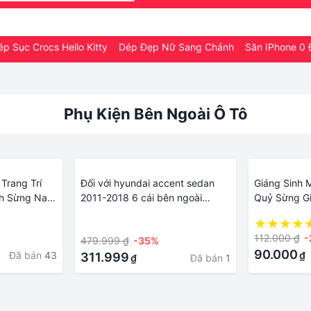
ép Sục Crocs Hello Kitty
Dép Đẹp Nữ Sang Chảnh
Săn IPhone 0
Phụ Kiện Bên Ngoài Ô Tô
Trang Trí
Đối với hyundai accent sedan
Giáng Sinh M
h Sừng Nai
2011-2018 6 cái bên ngoài
Quỷ Sừng Gi
Bên Ngoài
chrome cửa sổ ô tô cột trung
Sừng Tấm Ph
·
Chạm Miếng
tâm giữa b c trụ cột trụ nắp
Đa Năng Ch
112.000 ₫
-
479.999 ₫
-35%
a Chiều Xe Ô
trang trí bằng thép không gỉ
Dán Trang T
90.000
Đã bán
43
₫
nhãn dán tạo kiểu phụ kiện
311.999
Tô
Đã bán
1
₫
khuôn