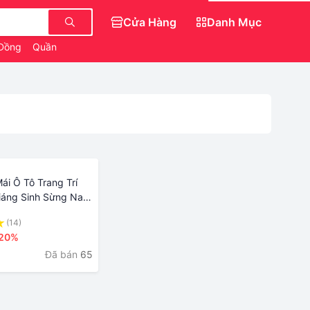
Cửa Hàng
Danh Mục
 Đồng
Quần Jean Nữ Ngắn
Áo Kiểu Babydoll
ái Ô Tô Trang Trí
áng Sinh Sừng Nai
ụ Kiện Bên Ngoài
(14)
ống Va Chạm Miếng
20%
rí Góc Ba Chiều Xe Ô
Đã bán
65