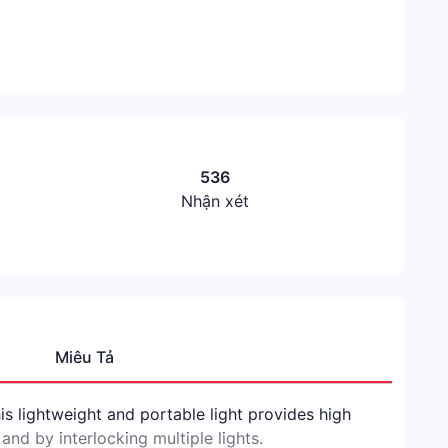
536
Nhận xét
Miêu Tả
Thươn
Hiệu
s lightweight and portable light provides high
GODO
nd by interlocking multiple lights.