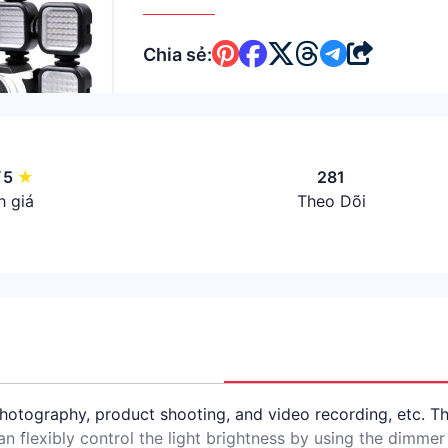
Chia sẻ:
/
5
★
281
 giá
Theo Dõi
otography, product shooting, and video recording, etc. Thi
 flexibly control the light brightness by using the dimmer a