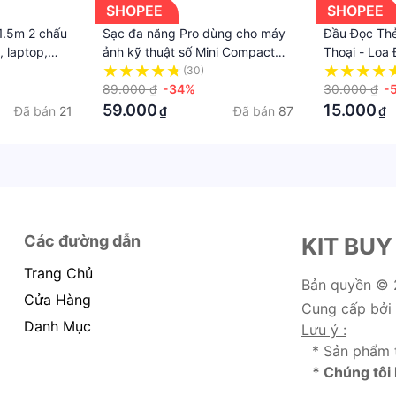
SHOPEE
SHOPEE
1.5m 2 chấu
Sạc đa năng Pro dùng cho máy
Đầu Đọc Th
, laptop,
ảnh kỹ thuật số Mini Compact
Thoại - Loa 
Có đèn LED báo hiển thị mức pin
Cổng Usb -Tf
(30)
89.000 ₫
-34%
Kim Loại Sắ
30.000 ₫
-
Nháy
59.000
15.000
Đã bán
21
Đã bán
87
₫
₫
Các đường dẫn
KIT BUY
Trang Chủ
Bản quyền ©
Cửa Hàng
Cung cấp bởi
Danh Mục
Lưu ý :
* Sản phẩm 
* Chúng tôi