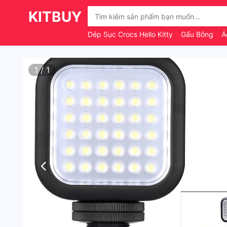
KITBUY
Dép Sục Crocs Hello Kitty
Gấu Bông
Á
1
/
1