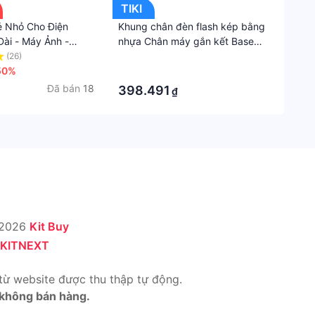
China
TIKI
ẻ Nhỏ Cho Điện
Khung chân đèn flash kép bằng
Xuất
Đài - Máy Ảnh -
nhựa Chân máy gắn kết Base
xứ
 - Mini Microsd- Vỏ
For GoPro Hero 10 9 8 7 6 Máy
(26)
·
China
t Nhôm Có Đèn Led
50%
ảnh hành động Eken cho người
·
giữ đèn LED dưới nước
Đã bán
18
398.491
₫
Sản
phẩm
có
được
bảo
hành
không
Không
 2026
Kit Buy
KITNEXT
từ website được thu thập tự động.
 không bán hàng.