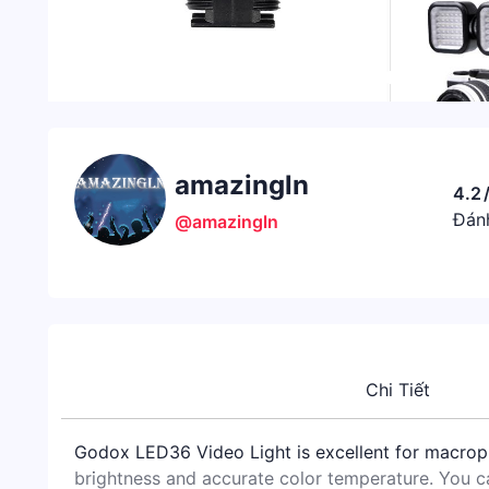
amazingln
4.2
Đánh
@amazingln
Chi Tiết
Godox LED36 Video Light is excellent for macroph
brightness and accurate color temperature. You can