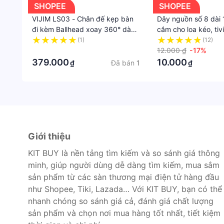
SHOPEE
SHOPEE
VIJIM LS03 - Chân đế kẹp bàn
Dây nguồn số 8 dài 
đi kèm Ballhead xoay 360° dành
cắm cho loa kéo, tivi
cho Điện thoại / Đèn LED / Máy
máy ảnh, đèn Led
(1)
(12)
ảnh - Hàng Chính Hãng
·
12.000 ₫
-17%
379.000
10.000
Đã bán
1
₫
₫
Giới thiệu
KIT BUY là nền tảng tìm kiếm và so sánh giá thông
minh, giúp người dùng dễ dàng tìm kiếm, mua sắm
sản phẩm từ các sàn thương mại điện tử hàng đầu
như Shopee, Tiki, Lazada… Với KIT BUY, bạn có thể
nhanh chóng so sánh giá cả, đánh giá chất lượng
sản phẩm và chọn nơi mua hàng tốt nhất, tiết kiệm