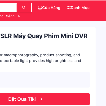
Cửa Hàng
Danh Mục
ang Chảnh
Món Ăn Vặt
Săn IPhone 0 Đồng
SLR Máy Quay Phim Mini DVR
for macrophotography, product shooting, and
nd portable light provides high brightness and
Đặt Qua Tiki