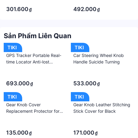
Micrô Cung Cấp Điện Kép
số HD giảm tiếng ồn Phát lại
·
·
Phát Thanh Nhạc Mô Phỏng
video sách điện tử Walkman
301.600
492.000
₫
₫
Nhạc Cụ Đồ Chơi Trẻ Em
FM
Sản Phẩm Liên Quan
TIKI
TIKI
GPS Tracker Portable Real-
Car Steering Wheel Knob
time Locator Anti-lost
Handle Suicide Turning
Positioning GPS Locator for
·
·
Pets Goods Vehicles Children
·
·
and Elders
693.000
533.000
₫
₫
TIKI
TIKI
Gear Knob Cover
Gear Knob Leather Stitching
Replacement Protector for
Stick Cover for Black
Transit
·
·
·
·
135.000
171.000
₫
₫