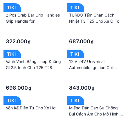
TIKI
TIKI
2 Pcs Grab Bar Grip Handles
TURBO Tấm Chắn Cách
Grip Handle for
Nhiệt T3 T25 Cho Xe Ô Tô
·
·
·
·
322.000
687.000
₫
₫
TIKI
TIKI
Vành Vành Bằng Thép Không
12 V 24V Universal
Gỉ 2.5 Inch Cho T25 T28
Automobile Ignition Coil
Gt25 Gt28
Detector IG80 Tester Car
·
·
Detection Device
·
·
698.000
843.000
₫
₫
TIKI
TIKI
Vôn Kế Điện Tử Cho Xe Hơi
Miếng Dán Cao Su Chống
Bụi Cách Âm Cho Mô Hình S
X
·
·
·
·