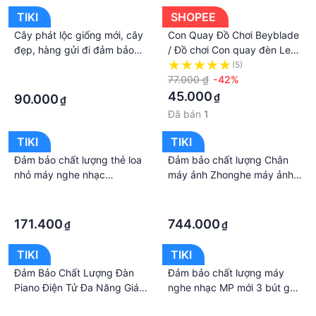
TIKI
SHOPEE
Cây phát lộc giống mới, cây
Con Quay Đồ Chơi Beyblade
đẹp, hàng gửi đi đảm bảo
/ Đồ chơi Con quay đèn Led
chất lượng cây, cam kết tỉlệ
phát sáng chất lượng đảm
·
(5)
sống 100%
bảo
77.000 ₫
-42%
·
45.000
₫
90.000
₫
Đã bán
1
TIKI
TIKI
Đảm bảo chất lượng thẻ loa
Đảm bảo chất lượng Chân
nhỏ máy nghe nhạc
máy ảnh Zhonghe máy ảnh
Walkman ông già hát mp3
chụp ảnh kỹ thuật số SLR
·
·
nghe kịch kể chuyện đài
nền tảng đám mây ổn định
·
·
phát thanh mới
chống rung điện thoại di
171.400
744.000
₫
₫
động phát sóng trực tiếp giá
đỡ tam giác
TIKI
TIKI
Đảm Bảo Chất Lượng Đàn
Đảm bảo chất lượng máy
Piano Điện Tử Đa Năng Giáo
nghe nhạc MP mới 3 bút ghi
Dục Chiếu Sáng Âm Nhạc
âm máy nghe nhạc kỹ thuật
·
·