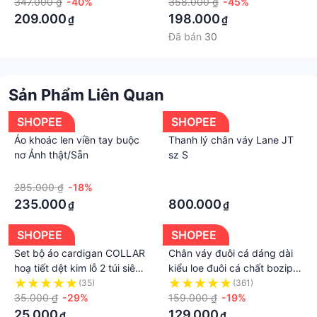
Nữ
347.000 ₫
-40%
Thời Trang XM Minh Ph
358.000 ₫
-45%
#xuongmayminhphuc #xmminhphuc #thoitrangnu
209.000
198.000
₫
₫
#damom #dambody #damsuong #damxoe
Đã bán
30
#damthietke #vaydam #damxinh #damxinhgiare
#vaydamthietke #vaydamthietketgiare #đầm #váy
#damvay #vaydamxinh #damdep #giamgia
Sản Phẩm Liên Quan
#khuyenmai#freeship #freesize #setdamvay #setvay
#setbonu #dobo #dobokieu
SHOPEE
SHOPEE
#váy #đầm #váy nữ #đầm nữ #đầmđẹp #đầmmới
Áo khoác len viền tay buộc
Thanh lý chân váy Lane JT
#đầm body #đầm xòe #đầm suông #đầmsuông
nơ Ảnh thật/Sẵn
sz S
#đầmxòe #đầmbody #đầmnữ #đầmxinh
·
·
#đầmnữdựtiệc #váy nữ #váy body #váy giá rẻ
285.000 ₫
-18%
·
#váygiárẻ
235.000
800.000
₫
₫
SHOPEE
SHOPEE
Set bộ áo cardigan COLLAR
Chân váy đuôi cá dáng dài
hoạ tiết dệt kim lỗ 2 túi siêu
kiểu loe đuôi cá chất bozip
xinh mix với áo 2 dây thịnh
phong cách Ulzzang tôn
(35)
(361)
hành cho nữ hottrend 2023
35.000 ₫
-29%
dáng cực đỉnh
159.000 ₫
-19%
25.000
129.000
₫
₫