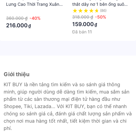
Lưng Cao Thời Trang Xuân
thắt dây nơ 1 bên ống suông
Thu 2023 Phong Cách retro
dài LOKISO QD14
·
(86)
Size s-Xl
318.000 ₫
-50%
360.000 ₫
-40%
159.000
₫
216.000
₫
Đã bán
11
Giới thiệu
KIT BUY là nền tảng tìm kiếm và so sánh giá thông
minh, giúp người dùng dễ dàng tìm kiếm, mua sắm sản
phẩm từ các sàn thương mại điện tử hàng đầu như
Shopee, Tiki, Lazada… Với KIT BUY, bạn có thể nhanh
chóng so sánh giá cả, đánh giá chất lượng sản phẩm và
chọn nơi mua hàng tốt nhất, tiết kiệm thời gian và chi
phí.