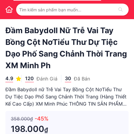
1
/
1
Đầm Babydoll Nữ Trễ Vai Tay
Bồng Cột NơTiểu Thư Dự Tiệc
Dạo Phố Sang Chảnh Thời Trang
XM Minh Ph
4.9
120
30
Đánh Giá
Đã Bán
Đầm Babydoll nữ Trễ Vai Tay Bồng Cột NơTiểu Thư
Dự Tiệc Dạo Phố Sang Chảnh Thời Trang (Hàng Thiết
Kế Cao Cấp) XM Minh Phúc THÔNG TIN SẢN PHẨM
✔️Chất liệu: Voan Tơ ✔️ Size S< 48kg ✔️ Size M 49-
58kg SHOP CAM KẾT ✅ Màu sắc vải/ sản phẩm đầm
-45%
358.000₫
có thể sẽ chênh lệch th
198.000
₫