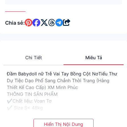
Chia sẻ:
Chi Tiết
Miêu Tả
Đầm Babydoll nữ Trễ Vai Tay Bồng Cột NơTiểu Thư
Dự Tiệc Dạo Phố Sang Chảnh Thời Trang (Hàng
Thiết Kế Cao Cấp) XM Minh Phúc
THÔNG TIN SẢN PHẨM
✔️Chất liệu: Voan Tơ
✔️ Size S< 48kg
✔️ Size M 49-58kg
SHOP CAM KẾT