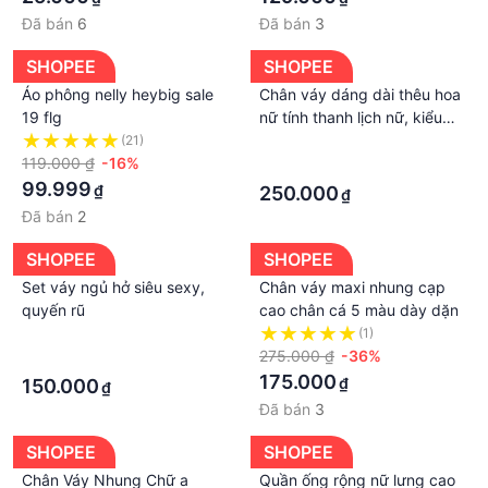
Đã bán
6
Đã bán
3
SHOPEE
SHOPEE
Áo phông nelly heybig sale
Chân váy dáng dài thêu hoa
19 flg
nữ tính thanh lịch nữ, kiểu
dáng vintage, thanh thoát
(21)
·
119.000 ₫
-16%
·
99.999
₫
250.000
₫
Đã bán
2
SHOPEE
SHOPEE
Set váy ngủ hở siêu sexy,
Chân váy maxi nhung cạp
quyến rũ
cao chân cá 5 màu dày dặn
·
(1)
275.000 ₫
-36%
·
175.000
₫
150.000
₫
Đã bán
3
SHOPEE
SHOPEE
Chân Váy Nhung Chữ a
Quần ống rộng nữ lưng cao