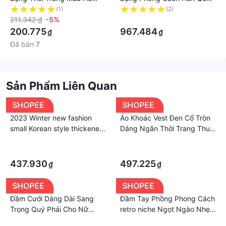
2023 Cho Mẹ Và Bé Kích
Thời Trang Mùa Hè 2022
(1)
(2)
Thước Lớn Tuổi Trung Niên
211.342 ₫
-5%
Plus Size Lớn Cho Nữ
·
2023 Tem
200.775
967.484
₫
₫
Đã bán
7
Sản Phẩm Liên Quan
SHOPEE
SHOPEE
2023 Winter new fashion
Áo Khoác Vest Đen Cổ Tròn
small Korean style thickened
Dáng Ngắn Thời Trang Thu
fur integrated high-end
Đông 2023 Cho Nữ
·
·
motorcycle temperament
·
·
coat
437.930
497.225
₫
₫
SHOPEE
SHOPEE
Đầm Cưới Dáng Dài Sang
Đầm Tay Phồng Phong Cách
Trọng Quý Phái Cho Nữ
retro niche Ngọt Ngào Nhẹ
2023 18 Tuổi
Nhàng
·
·