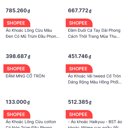
·
·
785.260
667.772
₫
₫
SHOPEE
SHOPEE
Áo Khoác Lông Cừu Màu
Đầm Đuôi Cá Tay Dài Phong
Đen Có Mũ Trùm Đầu Phong
Cách Thời Trang Mùa Thu
Cách Thời Trang Mùa Đông
Mới 2023
·
·
Cho Nữ
·
·
398.687
451.746
₫
₫
SHOPEE
SHOPEE
ĐẦM MNG CỔ TRÒN
Áo Khoác Vải tweed Cổ Tròn
Dáng Rộng Màu Hồng Phối
Bèo Phong Cách Pháp Thời
·
·
Trang Mùa Thu Cho Nữ
·
·
133.000
512.385
₫
₫
SHOPEE
SHOPEE
Áo Khoác Lông Cừu cotton
- Áo khoác Haikyuu - BST áo
Có Nón Trùm Đầu Phong
khoác ANime cực ngầu /lỗi 1