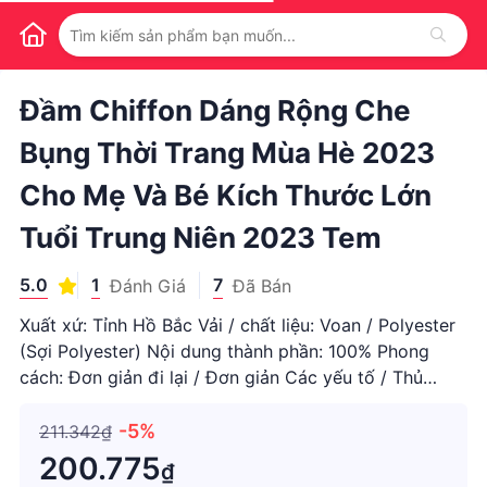
1
/
1
Đầm Chiffon Dáng Rộng Che
Bụng Thời Trang Mùa Hè 2023
Cho Mẹ Và Bé Kích Thước Lớn
Tuổi Trung Niên 2023 Tem
5.0
1
7
Đánh Giá
Đã Bán
Xuất xứ: Tỉnh Hồ Bắc Vải / chất liệu: Voan / Polyester
(Sợi Polyester) Nội dung thành phần: 100% Phong
cách: Đơn giản đi lại / Đơn giản Các yếu tố / Thủ
công mỹ nghệ phổ biến: In ấn, 3D Hình thức kết hợp:
Một mảnh Phong cách: Váy xích đu lớn Chiều dài tay
-5%
211.342₫
áo: Tay áo n
200.775
₫