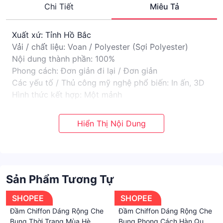
Chi Tiết
Miêu Tả
Xuất xứ: Tỉnh Hồ Bắc
Vải / chất liệu: Voan / Polyester (Sợi Polyester)
Nội dung thành phần: 100%
Phong cách: Đơn giản đi lại / Đơn giản
Các yếu tố / Thủ công mỹ nghệ phổ biến: In ấn, 3D
Hình thức kết hợp: Một mảnh
Phong cách: Váy xích đu lớn
Chiều dài tay áo: Tay áo năm điểm / Tay áo giữa
Chiều dài váy: Váy Midi
Kiểu cổ áo: Cổ tròn
Độ tuổi áp dụng: thanh niên và trung niên (26-40
tuổi)
Sản Phẩm Tương Tự
Có thêm nhung: Không lót nhung
Mùa niêm yết thời gian: Mùa hè 2023
SHOPEE
SHOPEE
Đầm Chiffon Dáng Rộng Che
Đầm Chiffon Dáng Rộng Che
Bụng Thời Trang Mùa Hè
Bụng Phong Cách Hàn Quốc