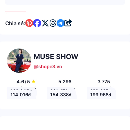
Chia sẻ:
MUSE SHOW
@shope3.vn
4.6
/
5
★
5.296
3.775
Đánh giá
Theo Dõi
Nhận xét
192.945
141.474
189.887
₫
₫
₫
114.016
154.338
199.968
₫
₫
₫