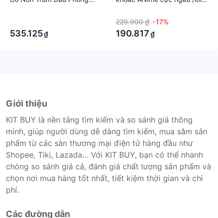
Cách Mới Cho Nữ
đổi 1 trong 1 tuần
·
·
·
229.900 ₫
-17%
535.125
190.817
₫
₫
Giới thiệu
KIT BUY là nền tảng tìm kiếm và so sánh giá thông
minh, giúp người dùng dễ dàng tìm kiếm, mua sắm sản
phẩm từ các sàn thương mại điện tử hàng đầu như
Shopee, Tiki, Lazada… Với KIT BUY, bạn có thể nhanh
chóng so sánh giá cả, đánh giá chất lượng sản phẩm và
chọn nơi mua hàng tốt nhất, tiết kiệm thời gian và chi
phí.
Các đường dẫn