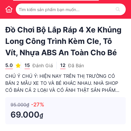
1
/
1
Đồ Chơi Bộ Lắp Ráp 4 Xe Khủng
Long Công Trình Kèm Cle, Tô
Vít, Nhựa ABS An Toàn Cho Bé
5.0
15
12
Đánh Giá
Đã Bán
CHÚ Ý CHÚ Ý: HIỆN NAY TRÊN THỊ TRƯỜNG CÓ
BÁN 2 MẪU XE TO VÀ BÉ KHÁC NHAU. NHÀ SHOP
CÓ BÁN CẢ 2 LOẠI VÀ CÓ ẢNH THẬT SẢN PHẨM
NÊN CÁC BỐ MẸ NHỚ XEM KỸ ĐỂ TRÁNH MUA
NHẦM HÀNG NHA. Đồ chơi bộ lắp ráp 4 xe khủng
-27%
95.000₫
long công trình (loại to, có ảnh thật) kèm cle, tô vít,
69.000
₫
nhự