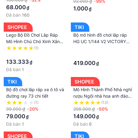
92.000 ₫
-99%
1 xe ben khủng long : 14.5 cm *8 cm * 10.5 cm
Dục Bộ mô hình lắp ráp Phát
68.000
₫
1.000
₫
1 tovit 1 cờ lê Mẫu 4 xe nhỏ chỉ có to vít
triển trí tuệ
Đã bán
160
Chất liệu: Nhựa ABS an toàn cho bé
Xuất xứ: Trung Quốc
SHOPEE
TIKI
Hướng dẫn cách chơi:
Lego Bộ Đồ Chơi Lắp Ráp
Bộ mô hình đồ chơi lắp ráp
Khi đóng gói nhà sx đã lắp ráp đầy đủ chi tiết 4 xe
Mô Hình Chú Chó Xinh Xắn
HG UC 1/144 V2 VICTORY
Cho Bé
TWO ASSAULT BUSTER
(1)
·
do đó các bố mẹ nhận hàng nhớ tháo ra và cùng
·
GUNDAM - CHÍNH HÃNG
·
con lắp ráp lại nha.
133.333
₫
419.000
Mỗi khi lắp xong 1 sp bố mẹ nên cổ vũ, động viên
₫
Đã bán
1
tạo động lực cho bé lắp ráp những sản phẩm tiếp
theo
TIKI
SHOPEE
sau khi lắp xong bé có thể chơi cùng xe đc rồi ah.
Bộ đồ chơi lắp ráp xe ô tô và
Mô Hình Thành Phố Nhà nghỉ
==========================
đường ray 73 chi tiết
rượu Ngôi nhà hoa anh đào
#xethaolap #xekhunglong #xecongtruong #dochoi
Bộ Đồ Chơi nhà Lắp Ráp-
(1)
(13)
#dochoichobe #dochoiphattrientuduy
99.000 ₫
-20%
Món quà lý tưởng cho người
298.000 ₫
-50%
#4xekhunglong #4xecongtruong #xecongtruong,
thân và bạn bè
79.000
149.000
₫
₫
#xechokhunglong, #xetaikhunglong ...
Đã bán
1
Đã bán
6
SHOPEE
TIKI