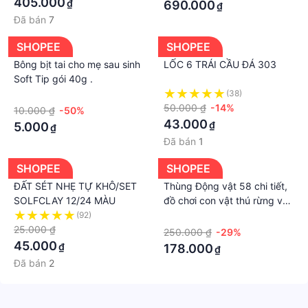
405.000
₫
690.000
₫
Đã bán
7
SHOPEE
SHOPEE
Bông bịt tai cho mẹ sau sinh
LỐC 6 TRÁI CẦU ĐÁ 303
Soft Tip gói 40g .
·
(38)
50.000 ₫
-14%
10.000 ₫
-50%
43.000
₫
5.000
₫
Đã bán
1
SHOPEE
SHOPEE
ĐẤT SÉT NHẸ TỰ KHÔ/SET
Thùng Động vật 58 chi tiết,
SOLFCLAY 12/24 MÀU
đồ chơi con vật thú rừng và
tiểu cảnh cho bé yêu
(92)
·
25.000 ₫
250.000 ₫
-29%
45.000
₫
178.000
₫
Đã bán
2