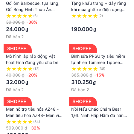
Gối ôm Barbecue, tựa lưng,
Tặng khẩu trang + dây ràng
Gối Bông Hình Thức Ăn
khi mua ghế xe điện dạng
Trang Trí Lưng WHYME
rùa xe pega xe classico bắt
(6)
(2)
39.000 ₫
-38%
pass ốc vào trong cốp xe
·
gấp gọn được
24.000
190.000
₫
₫
Đã bán
2
SHOPEE
SHOPEE
Mô hình lắp ráp động vật
Bình sữa PPSU ty siêu mềm
hoạt hình đáng yêu cho bé
tự nhiên Tommee Tippee
Closer to Nature 260ml, núm
(12)
(38)
40.000 ₫
-20%
ty đi kèm 3-6 tháng
365.000 ₫
-15%
32.000
310.250
₫
₫
Đã bán
2
Đã bán
2
SHOPEE
SHOPEE
Men hỗ trợ tiêu hóa AZ48 -
Nồi Nấu Cháo Châm Bear
Men tiêu hóa AZ48- Men vi
1,6L Ninh Hấp Hầm đa năng,
sinh Az48 giúp bé hết táo
nấu đồ ăn dặm cho bé Có
(84)
·
bón, biếng ăn
599.000 ₫
-32%
Lồng Hấp
·