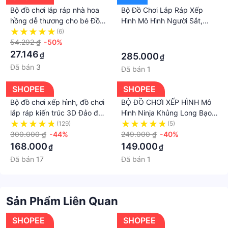
Bộ đồ chơi lắp ráp nhà hoa
Bộ Đồ Chơi Lắp Ráp Xếp
hồng dễ thương cho bé Đồ
Hình Mô Hình Người Sắt,
Chơi Lắp Ráp Mô Phỏng
robot
(6)
·
Chậu Hoa DIY Dành Cho Trẻ
54.292 ₫
-50%
·
Em Bộ Đồ Chơi Lắp Ráp
27.146
₫
285.000
₫
Chậu Cây Hình Khối DIY
Đã bán
3
Đã bán
1
Dành Cho Trẻ Em
SHOPEE
SHOPEE
Bộ đồ chơi xếp hình, đồ chơi
BỘ ĐỒ CHƠI XẾP HÌNH Mô
lắp ráp kiến trúc 3D Đảo đào
Hình Ninja Khủng Long Bạo
hoa, đồ chơi phát triển trí
Chúa, Lắp Ghép Khủng
(129)
(5)
tuệ, mô hình Trưng bày
300.000 ₫
-44%
Long, Lắp Ráp Khủng Long
249.000 ₫
-40%
168.000
149.000
₫
₫
Đã bán
17
Đã bán
1
Sản Phẩm Liên Quan
SHOPEE
SHOPEE