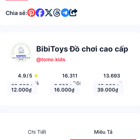
Chia sẻ:
BibiToys Đồ chơi cao cấp
@tomo.kids
4.9
/
5
★
16.311
13.693
Đánh giá
Theo Dõi
Nhận xét
29.000
6.500
42.000
₫
₫
₫
12.000
16.000
39.000
₫
₫
₫
Chi Tiết
Miêu Tả