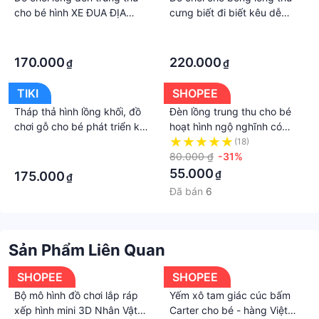
cho bé hình XE ĐUA ĐỊA
cưng biết đi biết kêu dễ
HÌNH cá mập và khủng long
thương cho bé bộ đồ chơi
·
·
tặng pin có đèn và nhạc quà
chăm sóc thú cưng, chó
·
·
tặng trung thu
cưng dành cho trẻ
170.000
220.000
₫
₫
TIKI
SHOPEE
Tháp thả hình lồng khối, đồ
Đèn lồng trung thu cho bé
chơi gỗ cho bé phát triển kỹ
hoạt hình ngộ nghĩnh có
năng và trí não
bánh xe phát ra âm thanh
·
(18)
vui nhộn, đèn lồng đồ chơi
80.000 ₫
-31%
·
cho bé
55.000
₫
175.000
₫
Đã bán
6
Sản Phẩm Liên Quan
SHOPEE
SHOPEE
Bộ mô hình đồ chơi lắp ráp
Yếm xô tam giác cúc bấm
xếp hình mini 3D Nhân Vật
Carter cho bé - hàng Việt