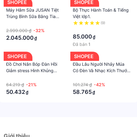
SHOPEE
SHOPEE
Máy Hâm Sữa JUSAN Tiệt
Bộ Thực Hành Toán & Tiếng
Trùng Bình Sữa Bằng Tia
Việt lớp1.
UVC Tích Hợp Sấy Khô Và
·
(9)
Đun Nước Pha Sữa Siêu Tốc,
·
2.999.000 ₫
-32%
Tặng Kèm Ấm Đun Nước
85.000
₫
2.045.000
₫
Đã bán
1
SHOPEE
SHOPEE
Đồ Chơi Nắn Bóp Đàn Hồi
Đầu Lâu Người Nhảy Múa
Giảm stress Hình Khủng
Có Đèn Và Nhạc Kích Thước
Long
Lớn 22cm Làm Quà Giáng
·
·
Sinh Cho Bé
64.219 ₫
-21%
101.274 ₫
-42%
50.432
58.765
₫
₫
Giới thiệu