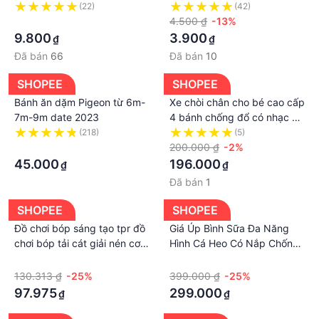
Hoạt Hình Toy Story - Tiệm
Nam
(22)
(42)
Mẹ Kin
·
4.500 ₫
-13%
9.800
3.900
₫
₫
Đã bán
66
Đã bán
10
SHOPEE
SHOPEE
Bánh ăn dặm Pigeon từ 6m-
Xe chòi chân cho bé cao cấp
7m-9m date 2023
4 bánh chống đổ có nhạc và
đèn phát sáng vui nhộn tải
(218)
(5)
·
trọng 50kg
200.000 ₫
-2%
45.000
196.000
₫
₫
Đã bán
1
SHOPEE
SHOPEE
Đồ chơi bóp sáng tạo tpr đồ
Giá Úp Bình Sữa Đa Năng
chơi bóp tải cát giải nén cơ
Hình Cá Heo Có Nắp Chống
bắp lợn le rouge perfecto
Bụi Cao Cấp Và Thanh Treo
·
·
pig thứ hai anh trai cao cấp
Bình Sữa Đi Kèm Tay
130.313 ₫
-25%
399.000 ₫
-25%
đồ chơi giải nén kéo dài
Cầm,Khay Hứng Nước
97.975
299.000
₫
₫