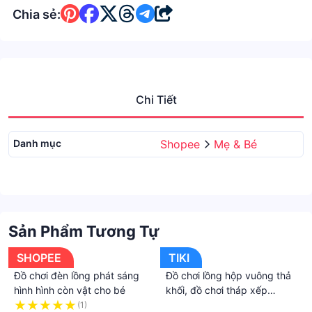
Chia sẻ:
Chi Tiết
Danh mục
Shopee
Mẹ & Bé
Sản Phẩm Tương Tự
SHOPEE
TIKI
Đồ chơi đèn lồng phát sáng
Đồ chơi lồng hộp vuông thả
hình hình còn vật cho bé
khối, đồ chơi tháp xếp
chồng thả hình khối tập đếm
(1)
·