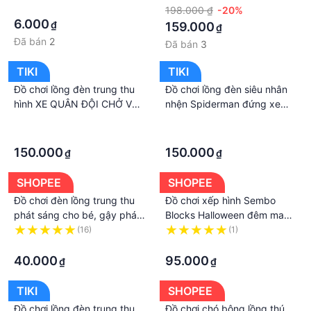
·
gỗ đa chức năng thông minh
198.000 ₫
-20%
cho bé
6.000
₫
159.000
₫
Đã bán
2
Đã bán
3
TIKI
TIKI
Đồ chơi lồng đèn trung thu
Đồ chơi lồng đèn siêu nhân
hình XE QUÂN ĐỘI CHỞ VU
nhện Spiderman đứng xe
KHI cho bé trai tặng kèm pin
cân bằng cho bé trai tặng
·
·
có nhạc đèn quà tặng trung
kèm pin quà tặng trung thu
·
·
thu
150.000
150.000
₫
₫
SHOPEE
SHOPEE
Đồ chơi đèn lồng trung thu
Đồ chơi xếp hình Sembo
phát sáng cho bé, gậy phát
Blocks Halloween đêm ma
sáng trung thu nhiều hình dễ
thuật xe bí ngô đèn lồng tàu
(16)
(1)
thương cho bé
·
hoả Halloween cho bé sáng
·
tạo giải trí
40.000
95.000
₫
₫
TIKI
SHOPEE
Đồ chơi lồng đèn trung thu
Đồ chơi chó bông lồng thú