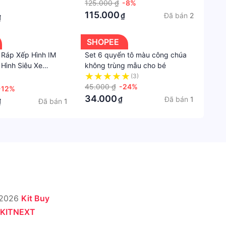
125.000 ₫
-8%
No
115.000
Đã bán
2
₫
₫
brand
Chất
SHOPEE
liệu
 Ráp Xếp Hình IM
Set 6 quyển tô màu công chúa
Hình Siêu Xe
không trùng mẫu cho bé
Nhựa
nge Rover, Bugatti
(3)
Xuất
u Khiển Từ Xa RC
45.000 ₫
-24%
-12%
xứ
S
34.000
Đã bán
1
₫
Đã bán
1
₫
Việt
Nam
 2026
Kit Buy
KITNEXT