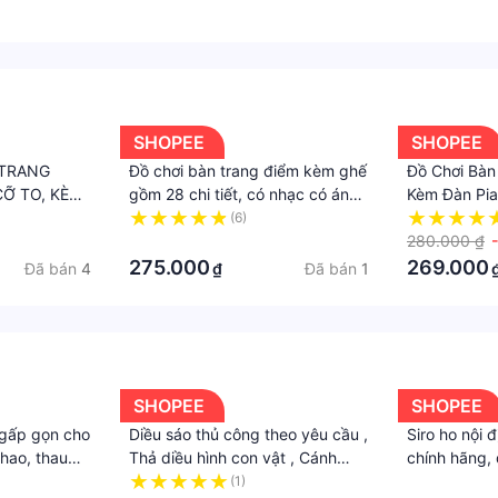
SHOPEE
SHOPEE
 TRANG
Đồ chơi bàn trang điểm kèm ghế
Đồ Chơi Bàn
Ỡ TO, KÈM
gồm 28 chi tiết, có nhạc có ánh
Kèm Đàn Pi
 ÂM THANH
sáng, máy sấy dùng pin
Ánh Sáng C
(6)
·
280.000 ₫
275.000
269.000
Đã bán
4
Đã bán
1
₫
SHOPEE
SHOPEE
 gấp gọn cho
Diều sáo thủ công theo yêu cầu ,
Siro ho nội 
ao, thau
Thả diều hình con vật , Cánh
chính hãng, 
ng
diều tuổi thơ
(1)
·