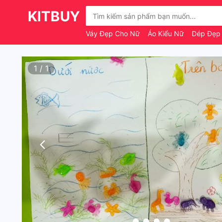
KITBUY
Váy Đẹp Cho Nữ
Áo Kiểu Nữ
Dép Đẹp
1
/
1