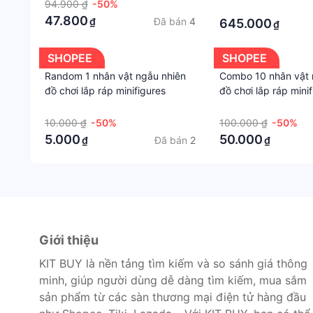
Montessori cho bé sơ sinh bé, có
94.900 ₫
-50%
82x50x22cm
·
thể dùng làm hộp khăn giấy gia
47.800
Đã bán
4
₫
645.000
₫
đình, phát triển kĩ năng fine
motor
SHOPEE
SHOPEE
Random 1 nhân vật ngẫu nhiên
Combo 10 nhân vật 
đồ chơi lắp ráp minifigures
đồ chơi lắp ráp mini
random
·
·
10.000 ₫
-50%
100.000 ₫
-50%
5.000
50.000
Đã bán
2
₫
₫
Giới thiệu
KIT BUY là nền tảng tìm kiếm và so sánh giá thông
minh, giúp người dùng dễ dàng tìm kiếm, mua sắm
sản phẩm từ các sàn thương mại điện tử hàng đầu