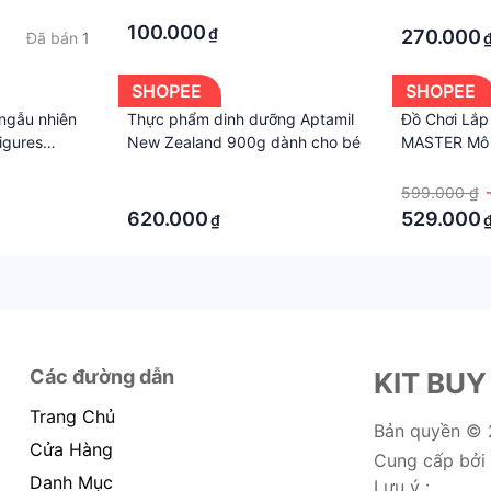
·
·
100.000
₫
270.000
Đã bán
1
SHOPEE
SHOPEE
ngẫu nhiên
Thực phẩm dinh dưỡng Aptamil
Đồ Chơi Lắp
figures
New Zealand 900g dành cho bé
MASTER Mô 
Porsche, Ra
·
·
No.8041 Điề
·
599.000 ₫
Với 550+PC
620.000
529.000
₫
Các đường dẫn
KIT BUY
Trang Chủ
Bản quyền ©
Cửa Hàng
Cung cấp bởi
Danh Mục
Lưu ý :