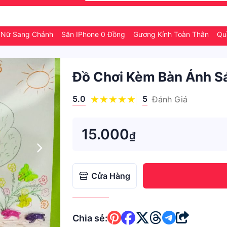
 Nữ Sang Chảnh
Săn IPhone 0 Đồng
Gương Kính Toàn Thân
Qu
Đồ Chơi Kèm Bàn Ánh S
5.0
5
Đánh Giá
15.000
₫
Cửa Hàng
Chia sẻ: