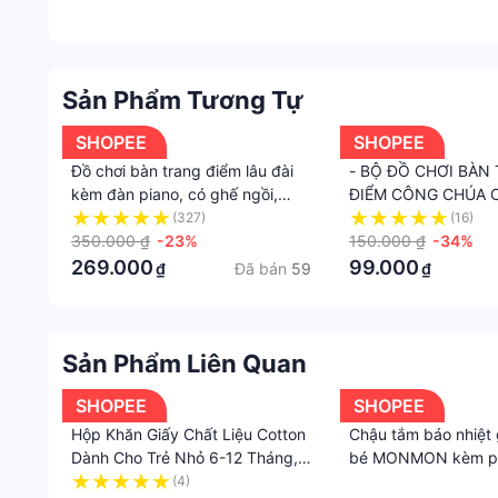
Sản Phẩm Tương Tự
SHOPEE
SHOPEE
Đồ chơi bàn trang điểm lâu đài
- BỘ ĐỒ CHƠI BÀN
kèm đàn piano, có ghế ngồi,
ĐIỂM CÔNG CHÚA C
dùng pin, có âm thanh và ánh
GHẾ VÀ ĐÀN PIANO
(327)
(16)
sáng
350.000 ₫
-23%
ÁNH SÁNG
150.000 ₫
-34%
269.000
99.000
Đã bán
59
₫
₫
Sản Phẩm Liên Quan
SHOPEE
SHOPEE
Hộp Khăn Giấy Chất Liệu Cotton
Chậu tắm báo nhiệt
Dành Cho Trẻ Nhỏ 6-12 Tháng,
bé MONMON kèm ph
Hộp khăn giấy rút đồ chơi
tắm trẻ em chính hã
(4)
·