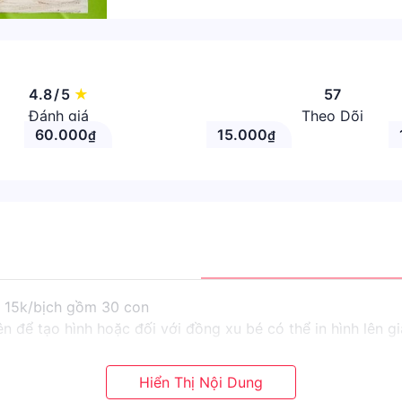
4.8
/
5
★
57
Đánh giá
Theo Dõi
60.000
15.000
₫
₫
c 15k/bịch gồm 30 con
ên để tạo hình hoặc đối với đồng xu bé có thể in hình lên g