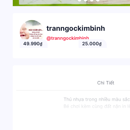
tranngockimbinh
@tranngockimbinh
49.990
25.000
₫
₫
Chi Tiết
Thú nhựa trong nhiều màu sắ
Bé chơi kèm cùng đất nặn in l