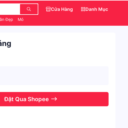
Cửa Hàng
Danh Mục
ần Đẹp
Món Ăn Vặt Ngon
Áo Nữ
áng
Đặt Qua Shopee