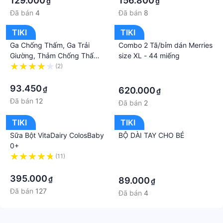
129.000
156.800
₫
₫
Đã bán
4
Đã bán
8
TIKI
TIKI
Ga Chống Thấm, Ga Trải
Combo 2 Tã/bỉm dán Merries
Giường, Thảm Chống Thấm
size XL - 44 miếng
Cotton Cho Em Bé
(2)
·
·
·
93.450
₫
620.000
₫
Đã bán
12
Đã bán
2
TIKI
TIKI
Sữa Bột VitaDairy ColosBaby
BỘ DÀI TAY CHO BÉ
0+
(11)
·
·
·
395.000
₫
89.000
₫
Đã bán
127
Đã bán
4