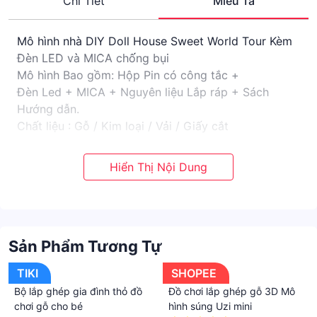
Chi Tiết
Miêu Tả
Mô hình nhà DIY Doll House Sweet World Tour Kèm
Đèn LED và MICA chống bụi
Mô hình Bao gồm: Hộp Pin có công tắc +
Đèn Led + MICA + Nguyên liệu Lắp ráp + Sách
Hướng dẫn.
Chất liệu : Gỗ / Kim loại / Vải / Giấy cắt
Quà tặng : KÉO,NHÍP CHUYÊN DỤNG + KEO
SILIGLUE 30ML
Mã sản phẩm
:
T-013
Kích thước sản phẩm : 200 × 100 × 110 mm
Sản Phẩm Tương Tự
Kích thước đóng gói
: 230 x 140 x 50 mm
TIKI
SHOPEE
Khối lượng
Bộ lắp ghép gia đình thỏ đồ
Đồ chơi lắp ghép gỗ 3D Mô
: 0.4 Kg
chơi gỗ cho bé
hình súng Uzi mini
Mô hình DIY là mô hình thu bé lại những vật dụng