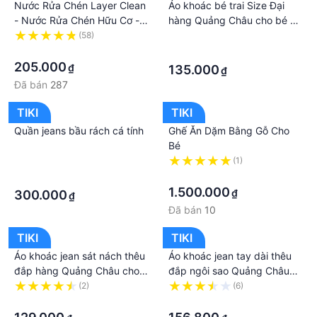
Nước Rửa Chén Layer Clean
Áo khoác bé trai Size Đại
hiện hành. Bên cạnh đó, tuỳ vào loại sản phẩm, hình
- Nước Rửa Chén Hữu Cơ -
hàng Quảng Châu cho bé 3
thức và địa chỉ giao hàng mà có thể phát sinh thêm
Nước Rửa Chén 5L
tuổi đến 8 tuổi, từ 15 kg đến
(58)
·
chi phí khác như phí vận chuyển, phụ phí hàng cồng
·
28 kg hàng shop đẹp 01551
·
kềnh, thuế nhập khẩu (đối với đơn hàng giao từ
205.000
₫
135.000
₫
nước ngoài có giá trị trên 1 triệu đồng).....
Đã bán
287
TIKI
TIKI
Quần jeans bầu rách cá tính
Ghế Ăn Dặm Bằng Gỗ Cho
Bé
·
(1)
·
·
1.500.000
₫
300.000
₫
Đã bán
10
TIKI
TIKI
Áo khoác jean sát nách thêu
Áo khoác jean tay dài thêu
đắp hàng Quảng Châu cho
đắp ngôi sao Quảng Châu
bé 1 tuổi đến 7 tuổi, từ 10 kg
20 đến 30 kg cho bé trai
(2)
(6)
đến 20 kg chất shop đẹp
·
01946
·
01719