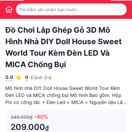
1
/
1
Đồ Chơi Lắp Ghép Gỗ 3D Mô
Hình Nhà DIY Doll House Sweet
World Tour Kèm Đèn LED Và
MICA Chống Bụi
0.0
0
Đánh Giá
Mô hình nhà DIY Doll House Sweet World Tour Kèm
Đèn LED và MICA chống bụi Mô hình Bao gồm: Hộp
Pin có công tắc + Đèn Led + MICA + Nguyên liệu Lắp
ráp + Sách Hướng dẫn.Chất liệu : Gỗ / Kim loại / V...
-40%
349.000₫
209.000
₫