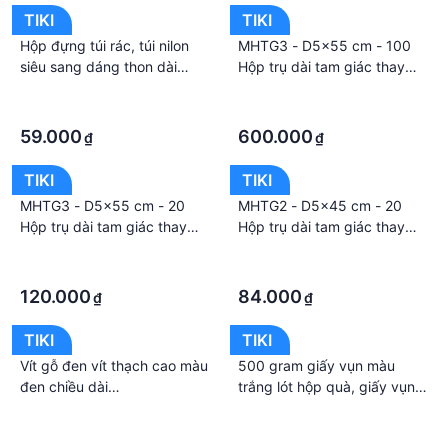
TIKI
TIKI
Hộp đựng túi rác, túi nilon
MHTG3 - D5x55 cm - 100
siêu sang dáng thon dài
Hộp trụ dài tam giác thay
dạng rút tiện lợi
thế ống giấy - Hộp carton
·
·
đóng gói hàng
·
·
59.000
600.000
₫
₫
TIKI
TIKI
MHTG3 - D5x55 cm - 20
MHTG2 - D5x45 cm - 20
Hộp trụ dài tam giác thay
Hộp trụ dài tam giác thay
thế ống giấy - Hộp carton
thế ống giấy - Hộp carton
·
·
đóng gói hàng
đóng gói hàng
·
·
120.000
84.000
₫
₫
TIKI
TIKI
Vít gỗ đen vít thạch cao màu
500 gram giấy vụn màu
đen chiều dài
trắng lót hộp quà, giấy vụn
1.5cm/2cm/2.5cm/3cm/4cm
cắt sợi nhiều màu chống sốc,
·
·
giấy lót hộp yến, giấy rơm
·
·