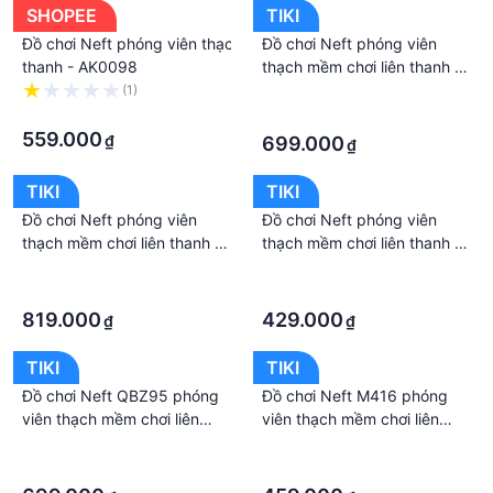
SHOPEE
TIKI
Đồ chơi Neft phóng viên thạch mềm chơi liên
Đồ chơi Neft phóng viên
thanh - AK0098
thạch mềm chơi liên thanh -
S8226F
(1)
·
·
·
559.000
₫
699.000
₫
TIKI
TIKI
Đồ chơi Neft phóng viên
Đồ chơi Neft phóng viên
thạch mềm chơi liên thanh -
thạch mềm chơi liên thanh -
916A
S8229H
·
·
·
·
819.000
429.000
₫
₫
TIKI
TIKI
Đồ chơi Neft QBZ95 phóng
Đồ chơi Neft M416 phóng
viên thạch mềm chơi liên
viên thạch mềm chơi liên
thanh - G67033
thanh - 18851C
·
·
·
·