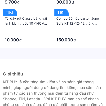
hút ẩm, không mùi
9.700
30.000
₫
₫
TIKI
TIKI
Túi dây rút Classy bằng vải
Combo 50 hộp carton Juno
lanh kích thước 10x14CM
Sofa KT 12x12x12 thùng
mặt trước in trái tim T1355
giấy cod gói hàng, hộp bìa
·
·
carton đóng hàng giá rẻ
·
·
10.000
150.000
₫
₫
Giới thiệu
KIT BUY là nền tảng tìm kiếm và so sánh giá thông
minh, giúp người dùng dễ dàng tìm kiếm, mua sắm sản
phẩm từ các sàn thương mại điện tử hàng đầu như
Shopee, Tiki, Lazada… Với KIT BUY, bạn có thể nhanh
chóng so sánh giá cả, đánh giá chất lượng sản phẩm và