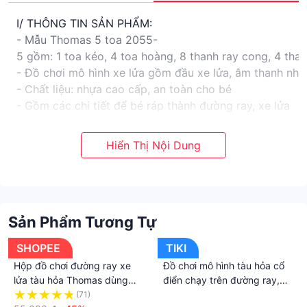
I/ THÔNG TIN SẢN PHẨM:
- Mẫu Thomas 5 toa 2055-
5 gồm: 1 toa kéo, 4 toa hoàng, 8 thanh ray cong, 4 than
- Đồ chơi mô hình xe lửa gồm đầu xe lửa, âm thanh nhạc
- Chất liệu: nhựa cao cấp, an toàn cho bé
- Gồm các chi tiết để bé ráp thành đường ray, xe lửa
- Dành cho bé từ 3 tuổi trở lên
- Sản phẩm giúp bé phát triển các kỹ năng, tư duy logi
- Màu sắc nổi bật giúp bé phát triển thị giá
- Ngoài chức năng chính làm đồ chơi cho bé tìm hiểu về
- Món quà ý nghĩa dành tặng bé
- Chi tiết sản phẩm, Quý Khách vui lòng xem hình ảnh v
Sản Phẩm Tương Tự
- PIN: Sử dụng 3 PIN tiểu AA
II.HƯỚNG DẪN SỦ DỤNG:
SHOPEE
TIKI
- Đọc kỹ hướng dẫn sử dụng được gửi kèm theo sản ph
Hộp đồ chơi đường ray xe
Đồ chơi mô hình tàu hỏa cổ
III.XUẤT XỨ:
lửa tàu hỏa Thomas dùng
điển chạy trên đường ray,
- Trung Quốc/ OEM
pin_ Đồ chơi cho bé
nhả hơi nước, có đèn và âm
(71)
·
IV.CHÍNH SÁCH: