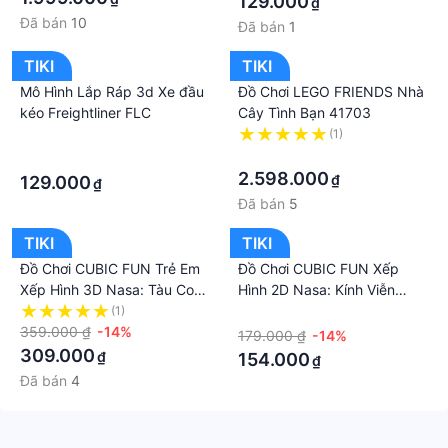
129.000
₫
Đã bán
10
Đã bán
1
TIKI
TIKI
Mô Hình Lắp Ráp 3d Xe đầu
Đồ Chơi LEGO FRIENDS Nhà
kéo Freightliner FLC
Cây Tình Bạn 41703
·
(1)
·
·
2.598.000
₫
129.000
₫
Đã bán
5
TIKI
TIKI
Đồ Chơi CUBIC FUN Trẻ Em
Đồ Chơi CUBIC FUN Xếp
Xếp Hình 3D Nasa: Tàu Con
Hình 2D Nasa: Kính Viễn
Thoi Discovery DS1057H
Vọng Vũ Trụ Hubble
(1)
·
359.000 ₫
-14%
DS1030H
179.000 ₫
-14%
309.000
₫
154.000
₫
Đã bán
4