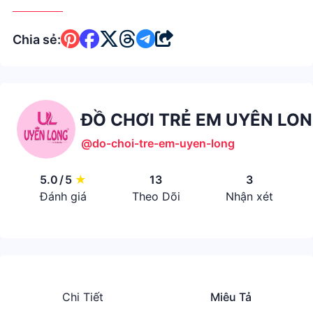
Chia sẻ:
ĐỒ CHƠI TRẺ EM UYÊN LO
@do-choi-tre-em-uyen-long
5.0
/
5
★
13
3
Đánh giá
Theo Dõi
Nhận xét
Chi Tiết
Miêu Tả