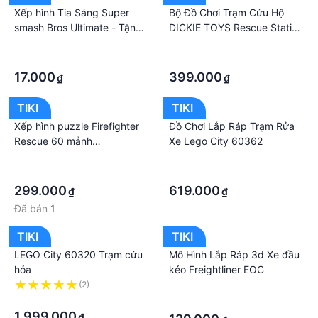
Xếp hình Tia Sáng Super
Bộ Đồ Chơi Trạm Cứu Hộ
smash Bros Ultimate - Tặng
DICKIE TOYS Rescue Station
kèm tranh tô màu cho bé
SKU:4006333043024
·
·
·
·
17.000
399.000
₫
₫
TIKI
TIKI
Xếp hình puzzle Firefighter
Đồ Chơi Lắp Ráp Trạm Rửa
Rescue 60 mảnh
Xe Lego City 60362
RAVENSBURGER 096411
·
·
·
·
299.000
619.000
₫
₫
Đã bán
1
TIKI
TIKI
LEGO City 60320 Trạm cứu
Mô Hình Lắp Ráp 3d Xe đầu
hỏa
kéo Freightliner EOC
(2)
·
·
·
1.999.000
₫