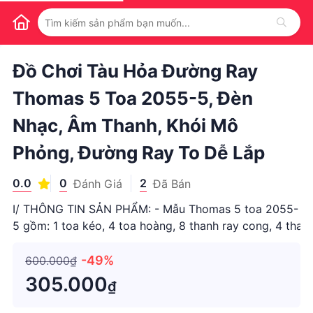
1
/
1
Đồ Chơi Tàu Hỏa Đường Ray
Thomas 5 Toa 2055-5, Đèn
Nhạc, Âm Thanh, Khói Mô
Phỏng, Đường Ray To Dễ Lắp
0.0
0
2
Đánh Giá
Đã Bán
I/ THÔNG TIN SẢN PHẨM: - Mẫu Thomas 5 toa 2055-
5 gồm: 1 toa kéo, 4 toa hoàng, 8 thanh ray cong, 4 than
-49%
600.000₫
305.000
₫