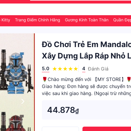
 Kitty
Trang Điểm Chính Hãng
Gương Kính Toàn Thân
Quần Đ
Đồ Chơi Trẻ Em Mandalo
Xây Dựng Lắp Ráp Nhỏ L
5.0
4
Đánh Giá
🌹Chào mừng đến với 【MY STORE】🌹 👶
Giao hàng: Đơn hàng sẽ được chuyển tr
việc sau khi giao hàng. (Ngoại trừ nhữn
THƯỚC: 4.5CM (xấp xỉ) Chấ
44.878
₫