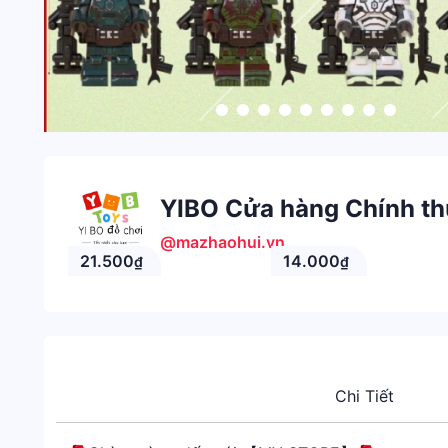
YIBO Cửa hàng Chính t
@mazhaohui.vn
21.500
14.000
₫
₫
Chi Tiết