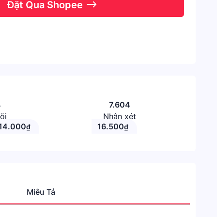
Đặt Qua Shopee
4
7.604
õi
Nhận xét
14.000
16.500
₫
₫
Miêu Tả
Danh
mục