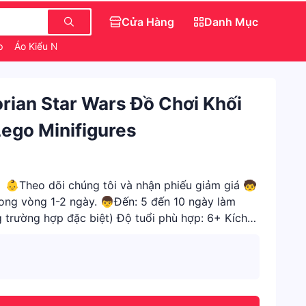
Cửa Hàng
Danh Mục
ẹp
Áo Kiểu Nữ
Món Ăn Vặt Ngon
Dép Đẹp Nữ Sang Chảnh
rian Star Wars Đồ Chơi Khối
ego Minifigures
Theo dõi chúng tôi và nhận phiếu giảm giá 🧒
ong vòng 1-2 ngày. 👦Đến: 5 đến 10 ngày làm
g trường hợp đặc biệt) Độ tuổi phù hợp: 6+ Kích