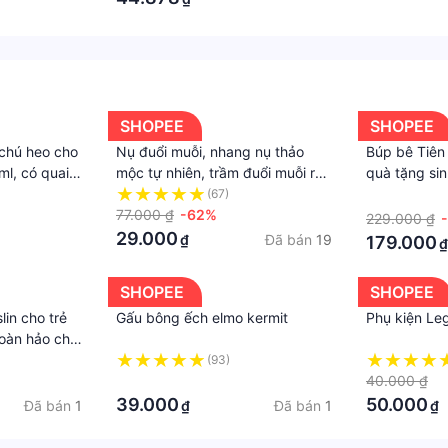
SHOPEE
SHOPEE
 chú heo cho
Nụ đuổi muỗi, nhang nụ thảo
Búp bê Tiên
ml, có quai
mộc tự nhiên, trầm đuổi muỗi rất
quà tặng sin
an toàn và đạt hiệu quả cao
từ 3-6 tuổi
(67)
·
77.000 ₫
-62%
229.000 ₫
29.000
Đã bán
19
₫
179.000
₫
SHOPEE
SHOPEE
lin cho trẻ
Gấu bông ếch elmo kermit
Phụ kiện Leg
hoàn hảo cho
 triển của
(93)
·
40.000 ₫
39.000
50.000
Đã bán
1
Đã bán
1
₫
₫