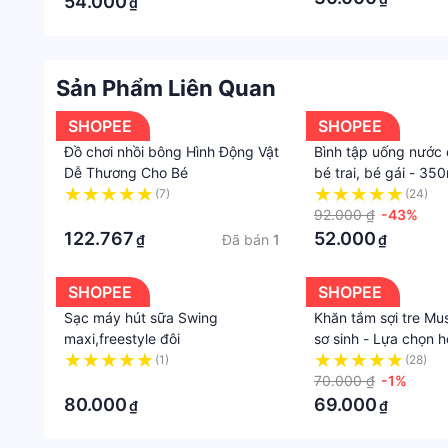
54.000
₫
royal1.vn
Sản Phẩm Liên Quan
SHOPEE
SHOPEE
Đồ chơi nhồi bông Hình Động Vật
Bình tập uống nước
Dễ Thương Cho Bé
bé trai, bé gái - 350
kèm dây đeo
(7)
(24)
·
92.000 ₫
-43%
122.767
52.000
Đã bán
1
₫
₫
SHOPEE
SHOPEE
Sạc máy hút sữa Swing
Khăn tắm sợi tre Mus
maxi,freestyle đôi
sơ sinh - Lựa chọn 
sức khỏe và sự phát
(1)
(28)
·
bé.kt 1.05Mx1.05M
70.000 ₫
-1%
80.000
69.000
₫
₫