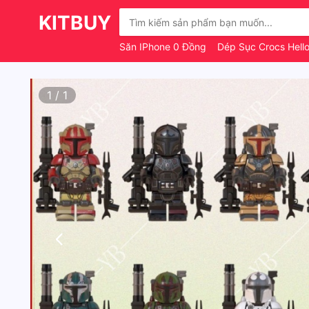
KITBUY
Săn IPhone 0 Đồng
Dép Sục Crocs Hello
1
/
1