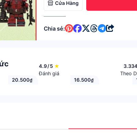
Cửa Hàng
Chia sẻ:
hức
4.9
/
5
★
3.33
Đánh giá
Theo D
20.500
16.500
₫
₫