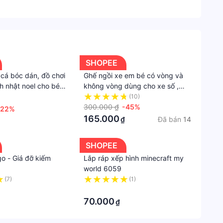
Độ
tuổi
khuyế
nghị
>=
SHOPEE
6
 cá bóc dán, đồ chơi
Ghế ngồi xe em bé có vòng và
tuổi
h nhật noel cho bé
không vòng dùng cho xe số ,
ghế số gập inox có vòng , không
(10)
Xuất
vòng , có dây đai cho bé
300.000 ₫
-45%
-22%
xứ
165.000
Đã bán
14
₫
Trung
Quốc
SHOPEE
o - Giá đỡ kiếm
Lắp ráp xếp hình minecraft my
Chất
world 6059
liệu
(7)
(1)
Nhựa
·
ABS
70.000
₫