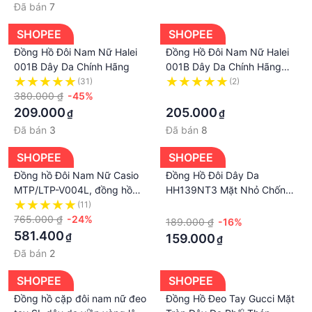
Đã bán
7
SHOPEE
SHOPEE
Đồng Hồ Đôi Nam Nữ Halei
Đồng Hồ Đôi Nam Nữ Halei
001B Dây Da Chính Hãng
001B Dây Da Chính Hãng
hàng chất
(31)
(2)
380.000 ₫
-45%
·
209.000
205.000
₫
₫
Đã bán
3
Đã bán
8
SHOPEE
SHOPEE
Đồng hồ Đôi Nam Nữ Casio
Đồng Hồ Đôi Dây Da
MTP/LTP-V004L, đồng hồ
HH139NT3 Mặt Nhỏ Chống
chính hãng, dây da
Nước
(11)
·
765.000 ₫
-24%
189.000 ₫
-16%
581.400
₫
159.000
₫
Đã bán
2
SHOPEE
SHOPEE
Đồng hồ cặp đôi nam nữ đeo
Đồng Hồ Đeo Tay Gucci Mặt