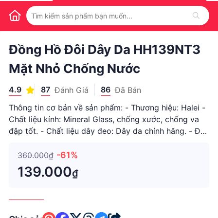
1
/
1
Đồng Hồ Đôi Dây Da HH139NT3
Mặt Nhỏ Chống Nước
4.9
87
86
Đánh Giá
Đã Bán
Thông tin cơ bản về sản phẩm: - Thương hiệu: Halei -
Chất liệu kính: Mineral Glass, chống xước, chống va
đập tốt. - Chất liệu dây đeo: Dây da chính hãng. - Độ
chống nước: 3ATM, chống nước rửa tay đi mưa thoải
mái. - Đường kính mặt số (mm): 24 (Nữ). - Độ dày
-61%
360.000₫
mặt số (m
139.000
₫