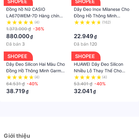
SHOPEE
SHOPEE
Đồng hồ Nữ CASIO
Dây Đeo Inox Milanese Cho
LA670WEM-7D Hàng chính
Đồng Hồ Thông Minh
hãng
Samsung Watch 4
(4)
(162)
1.373.000 ₫
-36%
12/14/16/18/20/22mm
·
880.000
22.949
₫
₫
Đã bán
3
Đã bán
120
SHOPEE
SHOPEE
Dây Đeo Silicon Hai Màu Cho
HUAWEI Dây Đeo Silicon
Đồng Hồ Thông Minh Garmin
Nhiều Lỗ Thay Thế Cho
Forerunner 965 955 945
Đồng Hồ Thông Minh
(4)
(4)
Fenix 6 / 5
64.531 ₫
-40%
Samsung Gear Sport S2
53.401 ₫
-40%
Classic Watch 2 Garmin
38.719
32.041
₫
₫
Vivoactive 3 Vivomove Hr
Giới thiệu