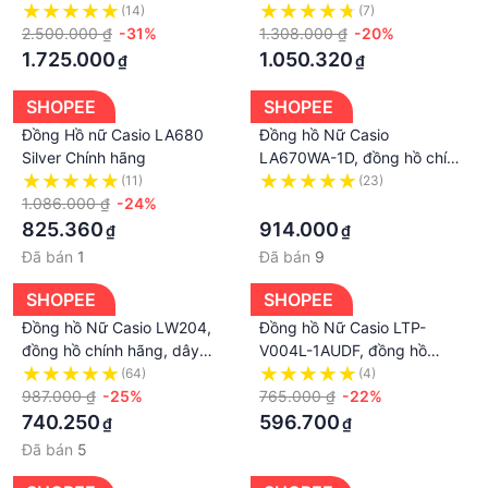
Chính Hãng Nhật Bản
bạc, đồng hồ đôi nam nữ
(14)
(7)
2.500.000 ₫
-31%
1.308.000 ₫
-20%
1.725.000
1.050.320
₫
₫
SHOPEE
SHOPEE
Đồng Hồ nữ Casio LA680
Đồng hồ Nữ Casio
Silver Chính hãng
LA670WA-1D, đồng hồ chính
hãng, bạc mặt đen
(11)
(23)
1.086.000 ₫
-24%
·
825.360
914.000
₫
₫
Đã bán
1
Đã bán
9
SHOPEE
SHOPEE
Đồng hồ Nữ Casio LW204,
Đồng hồ Nữ Casio LTP-
đồng hồ chính hãng, dây
V004L-1AUDF, đồng hồ
nhựa dẻo các màu
chính hãng, dây da đen mặt
(64)
(4)
987.000 ₫
-25%
đen
765.000 ₫
-22%
740.250
596.700
₫
₫
Đã bán
5