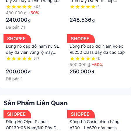
tay SL dây da viền vàng lộ
Tròn Dây Da Phối Thép
máy đẹp thời trang giá rẻ
Không Gỉ Thời Trang Cho
(405)
(2)
Winsley
480.000 ₫
-50%
Cặp Đôi
·
240.000
248.536
₫
₫
Đã bán
71
SHOPEE
SHOPEE
Đồng hồ cặp đôi nam nữ SL
Đồng hồ cặp đôi Nam Rolex
dây da viền vàng lộ máy
RL250 Class dây da cao cấp
chống nước chính hãng giá
(57)
(1)
rẻ Tony Watch 68
·
500.000 ₫
-50%
200.000
250.000
₫
₫
Đã bán
1
Sản Phẩm Liên Quan
SHOPEE
SHOPEE
Đồng Hồ Olym Pianus
Đồng hồ Casio chính hãng
OP130-06 Nam/Nữ Dây Da
A700 - LA670 dây mesh