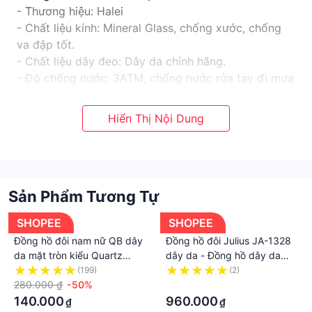
- Thương hiệu: Halei
- Chất liệu kính: Mineral Glass, chống xước, chống
va đập tốt.
- Chất liệu dây đeo: Dây da chính hãng.
- Độ chống nước: 3ATM, chống nước rửa tay đi mưa
thoải mái.
- Đường kính mặt số (mm): 24 (Nữ).
- Độ dày mặt số (mm): 7.
- Bảo hành: 12 tháng.
- Sản phẩm bao gồm: Hộp + Pin
Sản Phẩm Tương Tự
SHOPEE
SHOPEE
Đồng hồ đôi nam nữ QB dây
Đồng hồ đôi Julius JA-1328
da mặt tròn kiểu Quartz
dây da - Đồng hồ dây da
Nhật - Đồng hồ cặp đeo tay
mặt tròn
(199)
(2)
thời thượng ManYi
280.000 ₫
-50%
·
140.000
960.000
₫
₫