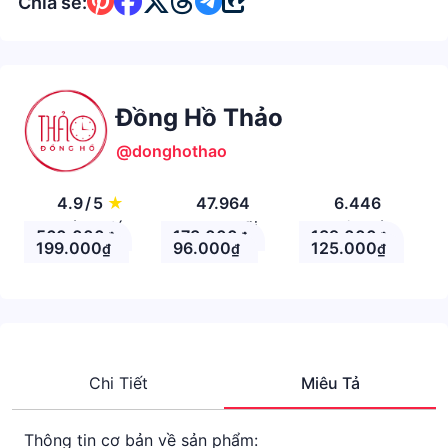
Chia sẻ:
Đồng Hồ Thảo
@donghothao
4.9
/
5
★
47.964
6.446
Đánh giá
Theo Dõi
Nhận xét
560.000
173.000
139.000
₫
₫
₫
199.000
96.000
125.000
₫
₫
₫
Chi Tiết
Miêu Tả
Thông tin cơ bản về sản phẩm: