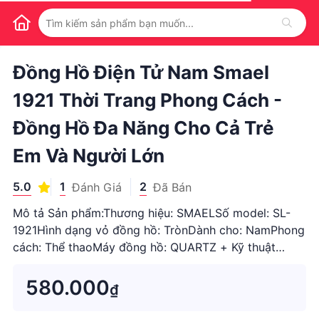
1
/
1
Đồng Hồ Điện Tử Nam Smael
1921 Thời Trang Phong Cách -
Đồng Hồ Đa Năng Cho Cả Trẻ
Em Và Người Lớn
5.0
1
2
Đánh Giá
Đã Bán
Mô tả Sản phẩm:Thương hiệu: SMAELSố model: SL-
1921Hình dạng vỏ đồng hồ: TrònDành cho: NamPhong
cách: Thể thaoMáy đồng hồ: QUARTZ + Kỹ thuật
sốLoại sản phẩm: Đồng hồ đeo tay hiển thị képChất
liệu dây đ...
580.000
₫