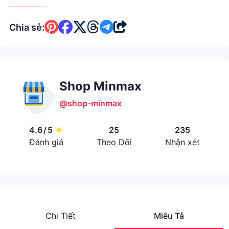
Chia sẻ:
Shop Minmax
@shop-minmax
4.6
/
5
★
25
235
Đánh giá
Theo Dõi
Nhận xét
Chi Tiết
Miêu Tả