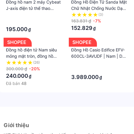
Đồng hồ nam 2 máy Cybeat
Đồng Hồ Điện Tử Sanda Mặt
không được cung cấp trong trường hợp này.
J-axis điện tử thể thao
Chữ Nhật Chống Nước Dạ
second hand Nhật
Quang Cho Nam
·
(3)
163.831 ₫
-7%
·
152.829
₫
195.000
₫
SHOPEE
SHOPEE
Đồng hồ điện tử Nam siêu
Đồng Hồ Casio Edifice EFV-
mỏng mặt tròn, đồng hồ
600CL-3AVUDF | Nam | Dây
siicol sang trọng đồng hồ
Da - Điện Tử - Size Mặt
(26)
·
nam dây da mặt tròn có đèn
300.000 ₫
-20%
43.8mm - Kính Khoáng - Bảo
·
SKMEI OC236
Hành 5 Năm
240.000
₫
3.989.000
₫
Đã bán
48
Giới thiệu