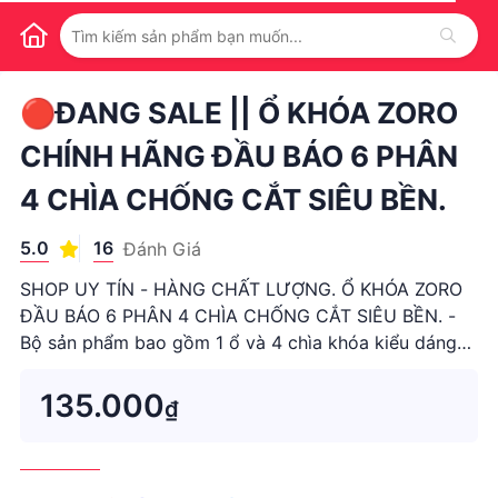
1
/
1
🔴ĐANG SALE || Ổ KHÓA ZORO
CHÍNH HÃNG ĐẦU BÁO 6 PHÂN
4 CHÌA CHỐNG CẮT SIÊU BỀN.
5.0
16
Đánh Giá
SHOP UY TÍN - HÀNG CHẤT LƯỢNG. Ổ KHÓA ZORO
ĐẦU BÁO 6 PHÂN 4 CHÌA CHỐNG CẮT SIÊU BỀN. -
Bộ sản phẩm bao gồm 1 ổ và 4 chìa khóa kiểu dáng
xe hơi cho bạn sử dụng để khóa cửa nhà ở, xe.. -
Được sản xuất theo công nghệ của U.S.A, ổ khóa làm
135.000
₫
bằng thép, lõi bằng đồng, thân