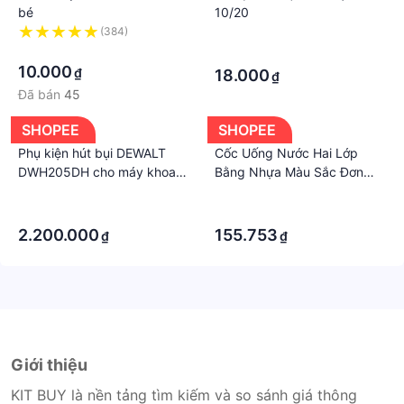
bé
10/20
- Sản xuất bởi : ZORO.
(384)
·
===================================
·
·
- CHUYÊN PHÂN PHỐI SỈ - LẺ HÀNG GIA DỤNG,
10.000
₫
18.000
₫
PHỤ KIỆN - LINH KIỆN, ĐỒ CHƠI, ĐỒNG HỒ...
Đã bán
45
- KHÁCH MUA SỈ VUI LÒNG KẾT BẠN ZALO:
0774762652 ĐỂ CÓ GIÁ TỐT NHẤT NHÉ!
SHOPEE
SHOPEE
#okhoa #khoachongcat #khoanha #khoachongtrom
Phụ kiện hút bụi DEWALT
Cốc Uống Nước Hai Lớp
#okhoagiare #okhoagiatot
DWH205DH cho máy khoan
Bằng Nhựa Màu Sắc Đơn
bê tông DCH263 - CHÍNH
Giản Sức Chứa Lớn Kèm Ống
·
·
HÃNG
Hút Tiện Dụng
·
·
2.200.000
155.753
₫
₫
Giới thiệu
KIT BUY là nền tảng tìm kiếm và so sánh giá thông