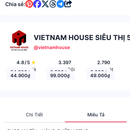
Chia sẻ:
VIETNAM HOUSE SIÊU THỊ 5
@vietnamhouse
4.8
/
5
★
3.397
2.790
Đánh giá
Theo Dõi
Nhận xét
54.900
9.500
6.000
₫
₫
₫
44.900
99.000
49.000
₫
₫
₫
Chi Tiết
Miêu Tả