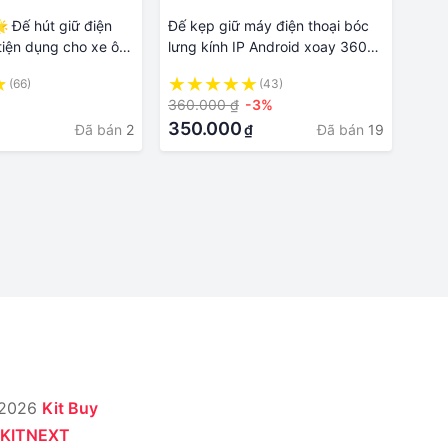
 Đế hút giữ điện
Đế kẹp giữ máy điện thoại bóc
 tiện dụng cho xe ô
lưng kính IP Android xoay 360
mặt phẳng, thiết kế
độ
(66)
(43)
oa cúc độc đáo
360.000 ₫
-3%
350.000
Đã bán
2
Đã bán
19
₫
 2026
Kit Buy
KITNEXT