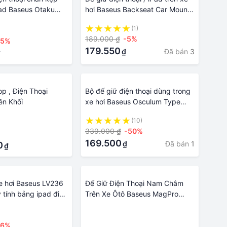
ad Baseus Otaku
hơi Baseus Backseat Car Mount
LV236 - Hàng chính hãng
(1)
189.000 ₫
-5%
-5%
179.550
Đã bán
3
₫
₫
p , Điện Thoại
Bộ đế giữ điện thoại dùng trong
n Khối
xe hơi Baseus Osculum Type
Gravity Car Mount
(10)
339.000 ₫
-50%
169.500
Đã bán
1
₫
0
₫
xe hơi Baseus LV236
Đế Giữ Điện Thoại Nam Châm
 tính bảng ipad điện
Trên Xe Ôtô Baseus MagPro
 tô gắn thân ghế sau
Series Magnetic Car Mount
·
àng chính hãng
Cosmic
-6%
·