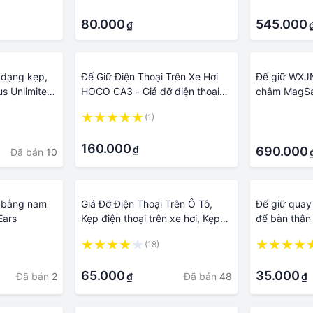
·
·
80.000
545.000
₫
i dạng kẹp,
Đế Giữ Điện Thoại Trên Xe Hơi
Đế giữ WXJN
us Unlimited
HOCO CA3 - Giá đỡ điện thoại
châm MagSa
,laptop dùng trên ô tô
Baseus Big 
(1)
·
Wireless Ch
·
·
160.000
₫
690.000
Đã bán
10
i bằng nam
Giá Đỡ Điện Thoại Trên Ô Tô,
Đế giữ quay 
Ears
Kẹp điện thoại trên xe hơi, Kẹp
để bàn thân 
giữ điện thoại trên xe hơi, giá đỡ
360 dùng ch
(18)
ô tô, đế điện thoại xe hơi, giá
– quay tik t
·
·
treo điện thoại trên ô tô, phụ
65.000
35.000
Đã bán
2
Đã bán
48
₫
₫
kiện di động trên xe hơi