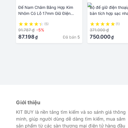
Đế Nam Châm Bằng Hợp Kim
Bộ đế giữ điện thoại
Nhôm Có Lỗ 17mm Giữ Điện
bàn tích hợp sạc n
Thoại 14 13 12 Magsafe Plug Giá
dây Baseus Literary
(5)
(1)
Đỡ
Desktop Bracket - 
91.787 ₫
-5%
371.000 ₫
Hãng
87.198
750.000
Đã bán
5
₫
₫
Giới thiệu
KIT BUY là nền tảng tìm kiếm và so sánh giá thông
minh, giúp người dùng dễ dàng tìm kiếm, mua sắm
sản phẩm từ các sàn thương mại điện tử hàng đầu