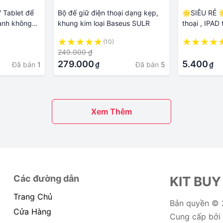
/ Tablet để
Bộ đế giữ điện thoại dạng kẹp,
🌟SIÊU RẺ 
hanh không
khung kim loại Baseus SULR
thoại , IPAD
 Youth
tô,bàn , bề 
(10)
Hàng Chính
hình bông h
249.000 ₫
·
279.000
5.400
Đã bán
1
Đã bán
5
₫
₫
Xem Thêm
Các đường dẫn
KIT BUY
Trang Chủ
Bản quyền ©
Cửa Hàng
Cung cấp bởi