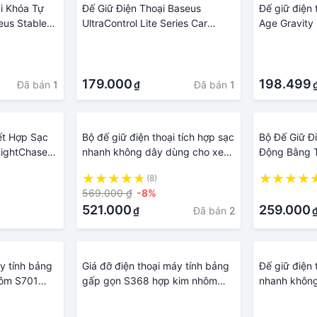
i Khóa Tự
Đế Giữ Điện Thoại Baseus
Đế giữ điện 
eus Stable
UltraControl Lite Series Car
Age Gravity
unt
Holder
chính hãng
·
·
·
·
179.000
198.499
Đã bán
1
Đã bán
1
₫
ết Hợp Sạc
Bộ đế giữ điện thoại tích hợp sạc
Bộ Đế Giữ Đ
ightChaser
nhanh không dây dùng cho xe
Động Bằng T
ging Electric
hơi Baseus Milky Way Electric
Ô Tô Baseus
(8)
Bracket Wireless Charger 15W -
Car Mount
569.000 ₫
-8%
·
Hàng chính hãng
521.000
259.000
Đã bán
2
₫
áy tính bảng
Giá đỡ điện thoại máy tính bảng
Đế giữ điện 
hôm S701
gấp gọn S368 hợp kim nhôm
nhanh khôn
 đế giữ
xoay 360 sáng bóng đế giữ
Swan Magnet
·
·
chắc chắn
Wireless Ch