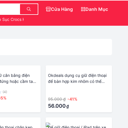
Cửa Hàng
Danh Mục
 Sục Crocs Hello Kitty
Quần Jean Nữ Ngắn
Áo Nữ
iữ cân bằng điện
Okdeals dụng cụ giữ điện thoại
 đứng hoặc cầm tay
để bàn hợp kim nhôm có thể
ho DJI Osmo Gopro
gập lại Đế đỡ điện thoại mini Ốp
(4)
·
nâng máy tính bảng Máy tính
35%
95.000 ₫
-41%
bảng điện thoại di động
56.000
₫
ện thoại chân kẹp
Đế giữ điện thoại / iPad trên xe