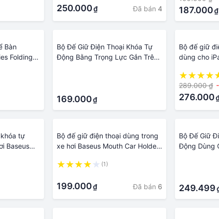
250.000
Đã bán
4
₫
187.000
₫
ể Bàn
Bộ Đế Giữ Điện Thoại Khóa Tự
Bộ đế giữ đi
es Folding
Động Bằng Trọng Lực Gắn Trên
dùng cho iP
Ô Tô Baseus Metal AgeⅡ Gravity
Life Rotary 
·
Car Mo
289.000 ₫
·
276.000
169.000
₫
 khóa tự
Bộ đế giữ điện thoại dùng trong
Bộ Đế Giữ Đ
ơi Baseus
xe hơi Baseus Mouth Car Holder
Động Dùng C
 Hãng
- Hàng chính hãng
LV116 - Hàn
(1)
·
·
·
199.000
Đã bán
6
₫
249.499