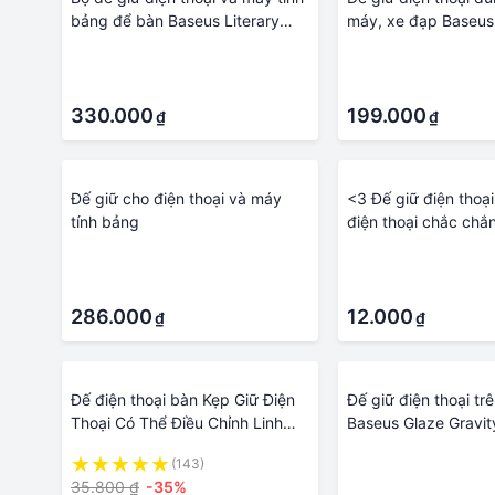
bảng để bàn Baseus Literary
máy, xe đạp Baseus
Youth Desktop Bracket - Hàng
take cycling Holder
·
·
chính hãng
·
·
330.000
199.000
₫
₫
Đế giữ cho điện thoại và máy
<3 Đế giữ điện thoại
tính bảng
điện thoại chắc chắ
gắn vào tripod ...
·
·
·
·
286.000
12.000
₫
₫
Đế điện thoại bàn Kẹp Giữ Điện
Đế giữ điện thoại tr
Thoại Có Thể Điều Chỉnh Linh
Baseus Glaze Gravit
Hoạt Tiện Dụng Chân đế phổ
- Hàng Chính Hãng
(143)
·
biến cho phát sóng trực tiếp và
35.800 ₫
-35%
·
điện thoại di động video