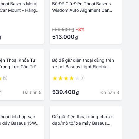
thoại Baseus Metal
Bộ Đế Giữ Điện Thoại Baseus
 Car Mount - Hàng
Wisdom Auto Alignment Car
Mount Wireless Charger - hàng
·
chính hãng
559.500 ₫
-8%
513.000
₫
₫
iện Thoại Khóa Tự
Bộ đế giữ điện thoại dùng trên
rọng Lực Gắn Trên
xe hơi Baseus Light Electric
 Metal AgeⅡ Gravity
Holder Wireless Charger 15W
(2)
(1)
LV637-BK
·
539.400
Đã bán
5
Đã bán
3
₫
₫
thoại tích hợp sạc
Đế giữ điện thoại dùng cho xe
g dây Baseus 15W
đạp/mô tô/ xe máy Baseus
ic Desktop Bracket
Knight Motorcycle Holder
·
arger cho iPhone 12