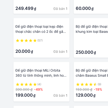
·
·
249.499
60.000
Đã bán
1
₫
₫
Đế giữ điện thoại loại kẹp điện
Bộ đế giữ điện thoạ
thoại chắc chắn có 2 ốc để gắn
khung kim loại Base
vào tripod
Holder LV675
(57)
·
·
·
20.000
Đã bán
1
₫
250.000
₫
Đế giữ điện thoại MiLi Orbita
Bộ đế giữ điện thoạ
360 từ tính thông minh, linh hoạt
châm Baseus Small 
xoay 360 độ - HX-F01
(4)
(9)
390.000 ₫
-49%
159.000 ₫
-19%
199.000
129.000
Đã bán
1
₫
₫