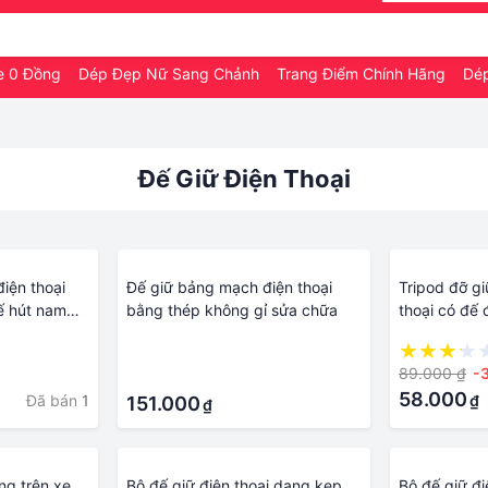
e 0 Đồng
Dép Đẹp Nữ Sang Chảnh
Trang Điểm Chính Hãng
Dép
Đế Giữ Điện Thoại
điện thoại
Đế giữ bảng mạch điện thoại
Tripod đỡ g
đế hút nam
bằng thép không gỉ sửa chữa
thoại có đế
chắn
mini dùng c
·
89.000 ₫
-
·
58.000
Đã bán
1
₫
151.000
₫
ng trên xe
Bộ đế giữ điện thoại dạng kẹp,
Bộ đế giữ đi