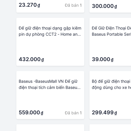
23.270
Đã bán
1
₫
300.000
₫
Đế giữ điện thoại dạng gập kiêm
Đế Giữ Điện Thoại Đ
pin dự phòng CCT2 - Home and
Baseus Portable Seri
Garden
Phone Stand
·
·
·
·
432.000
39.000
₫
₫
Baseus -BaseusMall VN Đế giữ
Bộ đế giữ điện thoại
điện thoại tích cảm biến Baseus
động dùng cho xe h
Smart Solar Power Wireless Car
LV116 -Hàng Chính
·
·
Mount Electric Holder
·
·
559.000
299.499
Đã bán
1
₫
₫