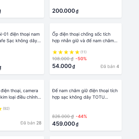
·
200.000
₫
₫
-01 điện thoại nam
Ốp điện thoại chống sốc tích
fe Sạc không dây
hợp nhẫn giữ và đế nam châm
Energy Car Mount
dành cho Asus Zenfone Max Pro
(11)
arger
ZB601KL ZB602K
108.000 ₫
-50%
54.000
Đã bán
4
₫
₫
điện thoại, camera
Đế nam châm giữ điện thoại tích
kim loại điều chỉnh
hợp sạc không dây TOTU
ụp hình - livetream
CACW-053, bảo hành chính
(92)
·
ok review c02
hãng 6 tháng
826.000 ₫
-44%
Đã bán
28
459.000
₫