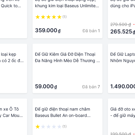
 Quick to
khung kim loại Baseus Unlimited
dùng cho iP
Holder LV675 - Hàng chính
Life Rotary
(1)
·
hãng.
·
279.500 ₫
359.000
Đã bán
1
₫
265.525
 loại kẹp
Đế Giữ Kiêm Giá Đỡ Điện Thoại
Đế Giữ Lapto
n có 2 ốc để
Đa Năng Hình Mèo Dễ Thương -
Nhôm Nguyê
Handtown - Hàng Chính Hãng
·
·
·
·
59.000
1.490.00
Đã bán
7
₫
ên xe Ô Tô
Đế giữ điện thoại nam châm
Giá đỡ oto 
y Car Mount
Baseus Bullet An on-board
- đế giữ máy
Magnetic Bracket
thoại trên ô
(1)
·
tiện lợi - h
·
199.500 ₫