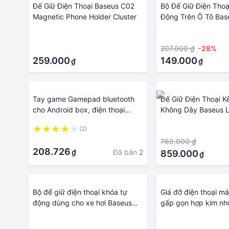
Đế Giữ Điện Thoại Baseus C02
Bộ Đế Giữ Điện Thoạ
Magnetic Phone Holder Cluster
Động Trên Ô Tô Bas
Gravitational Car Mo
·
·
·
207.000 ₫
-28%
259.000
149.000
₫
₫
Tay game Gamepad bluetooth
Đế Giữ Điện Thoại K
cho Android box, điện thoại
Không Dây Baseus L
android Samsung HTC LG Sky +
Series Wireless Char
(2)
·
Đế giữ điện thoại -dc1447
Car Mount 15W
·
769.000 ₫
208.726
Đã bán
2
₫
859.000
₫
Bộ đế giữ điện thoại khóa tự
Giá đỡ điện thoại m
động dùng cho xe hơi Baseus
gấp gọn hợp kim n
Metal Age Gravity Car Mount
xoay 360 sáng bóng
·
·
LV229
chắc chắn