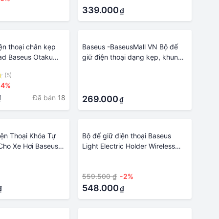
339.000
₫
ện thoại chân kẹp
Baseus -BaseusMall VN Bộ đế
ad Baseus Otaku
giữ điện thoại dạng kẹp, khung
- Hàng chính hãng
kim loại Baseus Unlimited Holder
(5)
·
-4%
·
Đã bán
18
₫
269.000
₫
iện Thoại Khóa Tự
Bộ đế giữ điện thoại Baseus
ho Xe Hơi Baseus
Light Electric Holder Wireless
g chính hãng
Charger 15W - Hàng chính hãng
·
559.500 ₫
-2%
548.000
₫
₫