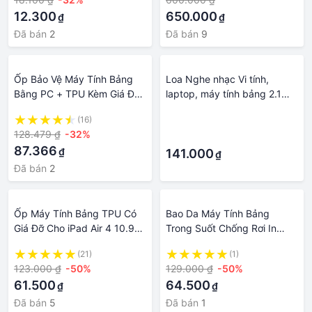
6/GEN 7
12.300
650.000
₫
₫
Đã bán
2
Đã bán
9
Ốp Bảo Vệ Máy Tính Bảng
Loa Nghe nhạc Vi tính,
Bằng PC + TPU Kèm Giá Đỡ
laptop, máy tính bảng 2.1
Cho Ipad Air 5 4 3 / Pro 11
YST-1306
(16)
·
10.5 / 10.2 9.7 12.9 Inch
128.479 ₫
-32%
·
10th 9th 8th 7th 6th 5th
87.366
₫
141.000
₫
Đã bán
2
Ốp Máy Tính Bảng TPU Có
Bao Da Máy Tính Bảng
Giá Đỡ Cho iPad Air 4 10.9
Trong Suốt Chống Rơi In
Gen7 / Gen8 / 910.2 Air4 / 5
Hình Cho ipad 2021 pro 11
(21)
(1)
10.9 gen5 / gen6 9.7 Air3
gen9 / gen8 / gen710.2
123.000 ₫
-50%
129.000 ₫
-50%
10.5 / Air1 / 2 9.7 Pro11 2021
mini6 gen5 / gen6 9.7 air5
61.500
64.500
₫
₫
10.9 2022 gen 10 10.
Đã bán
5
Đã bán
1