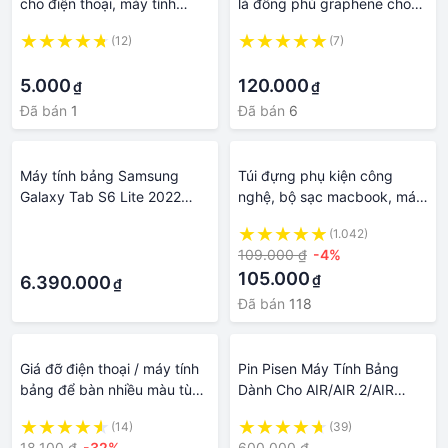
cho điện thoại, máy tính
lá đồng phủ graphene cho
bảng, iphone, ipad
smartphone, máy tính bảng,
(12)
(7)
pc, laptop.... .kienstore358
·
·
5.000
120.000
₫
₫
Đã bán
1
Đã bán
6
Máy tính bảng Samsung
Túi đựng phụ kiện công
Galaxy Tab S6 Lite 2022
nghệ, bộ sạc macbook, máy
SM-P619 có kèm bút S-Pen
tính bảng, dây cáp sạc, pin
·
(1.042)
- Hàng chính hãng nguyên
dự phòng Baona B004
109.000 ₫
-4%
·
seal
vuông nhiều cỡ
105.000
₫
6.390.000
₫
Đã bán
118
Giá đỡ điện thoại / máy tính
Pin Pisen Máy Tính Bảng
bảng để bàn nhiều màu tùy
Dành Cho AIR/AIR 2/AIR
chỉnh sử dụng tiện lợi
3/MINI 2/MINI 3/MINI 4/PRO
(14)
(39)
9.7/PRO 10.5/GEN 5/GEN
18.100 ₫
-32%
600.000 ₫