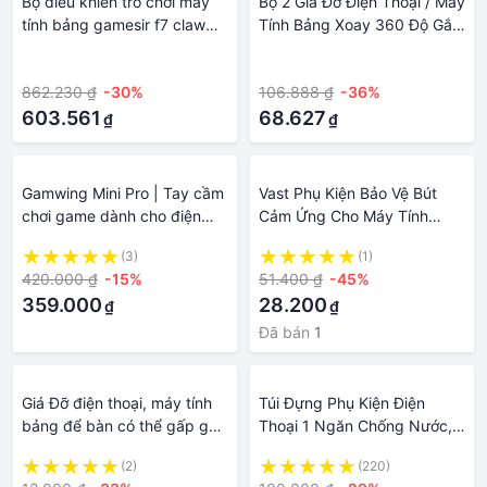
Bộ điều khiển trò chơi máy
Bộ 2 Giá Đỡ Điện Thoại / Máy
tính bảng gamesir f7 claw
Tính Bảng Xoay 360 Độ Gắn
plug and play gamepad cho
Bảng Điều Khiển Xe Hơi° Giá
·
·
máy tính bảng ipad / android
Đỡ Máy Tính Bảng / Điện
862.230 ₫
-30%
106.888 ₫
-36%
không độ trễ cho pubg call
Thoại / Máy Tính Bảng Có
of duty
603.561
Thể Xoay Tiện Dụng
68.627
₫
₫
Gamwing Mini Pro | Tay cầm
Vast Phụ Kiện Bảo Vệ Bút
chơi game dành cho điện
Cảm Ứng Cho Máy Tính
thoại và máy tính bảng
Bảng ipad logitech
(3)
(1)
420.000 ₫
-15%
51.400 ₫
-45%
359.000
28.200
₫
₫
Đã bán
1
Giá Đỡ điện thoại, máy tính
Túi Đựng Phụ Kiện Điện
bảng để bàn có thể gấp gọn
Thoại 1 Ngăn Chống Nước,
linh phụ kiện Shop
Chống Sốc - Túi Bảo Vệ Phụ
(2)
(220)
hoangnam
Kiện Máy Tính Bảng Củ Cáp