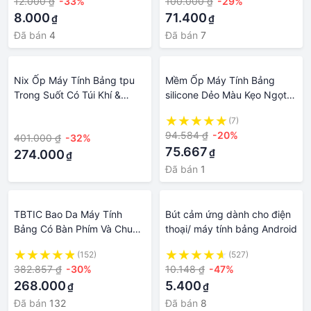
12.000 ₫
-33%
100.000 ₫
-29%
Sạc Ổ Cứng Sạc Dự Phòng
8.000
71.400
₫
₫
Chính hãng Amalife – Ama01
Đã bán
4
Đã bán
7
Nix Ốp Máy Tính Bảng tpu
Mềm Ốp Máy Tính Bảng
Trong Suốt Có Túi Khí &
silicone Dẻo Màu Kẹo Ngọt
Ngăn Kéo Đựng Bút Cho
Cho samsung galaxy tab s9
·
(7)
ipad 7 / 8 / 9 / 10 gen air4 /
fe plus s9fe 10.9 s9 ultra s8
94.584 ₫
-20%
401.000 ₫
-32%
5 pro 6 Trong 1
s7 fe s6lite plus
75.667
₫
274.000
₫
Đã bán
1
TBTIC Bao Da Máy Tính
Bút cảm ứng dành cho điện
Bảng Có Bàn Phím Và Chuột
thoại/ máy tính bảng Android
Cho iPad Air 5 4 10th 10.9
(152)
(527)
9th 8th 7th 10.2 Pro 2022
382.857 ₫
-30%
10.148 ₫
-47%
2021 2020 11 6th 5th Gen
268.000
5.400
₫
₫
9.7
Đã bán
132
Đã bán
8