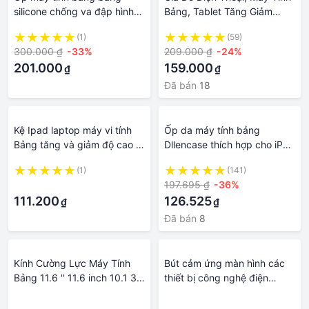
silicone chống va đập hình
Bảng, Tablet Tăng Giảm
khủng long cho IPAD 5/ 6
Chiều Cao - Kệ điện thoại
(1)
(59)
/PRO/ 2/3/4/ MINI 5
xoay 360 độ hợp kim nhôm
300.000 ₫
-33%
209.000 ₫
-24%
201.000
159.000
₫
₫
Đã bán
18
Kệ Ipad laptop máy vi tính
Ốp da máy tính bảng
Bảng tăng và giảm độ cao -
Dllencase thích hợp cho iPad
đơn giản gấp gọn để bàn,
2020 10.2 8th 2018 9.7 Mini
(1)
(141)
kim loại tổng hợp nhôm thời
5 2021 Pro 11 10.5 Air 3 4
·
197.695 ₫
-36%
thượng chắc c
iPad 5 6
111.200
126.525
₫
₫
Đã bán
8
Kính Cường Lực Máy Tính
Bút cảm ứng màn hình các
Bảng 11.6 '' 11.6 inch 10.1 3G
thiết bị công nghệ điện
/ 4G 10 inch 245mm *
thoại, máy tính bảng thế hệ
·
·
155mm
mới 2021 - AsiaMart