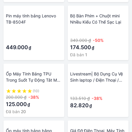
Pin máy tính bảng Lenovo
Bộ Bàn Phím + Chuột mini
TB-8504F
Nhiều Kiểu Có Thể Sạc Lại
·
·
·
349.000 ₫
-50%
449.000
174.500
₫
₫
Đã bán
1
Ốp Máy Tính Bảng TPU
Livestream| Bộ Dụng Cụ Vệ
Trong Suốt Tự Động Tắt Màn
Sinh laptop / Điện Thoại /
Hình Thông Minh Có Ngăn
Máy Tính Bảng / Máy Tính
(10)
·
Đựng Bút Cho Xiaomi Pad 6
Bảng / Máy Tính Bảng / Máy
200.000 ₫
-38%
133.510 ₫
-38%
11 '' 2023 / Ipad 5 Pro
Tính Bảng Đa Năng Và Nhiều
125.000
₫
Hơn Bao Gồm Khăn Lau
82.820
₫
Đã bán
20
Ốp máy tính bảng bằng
Giá Đỡ Điện Thoại, Máy Tính