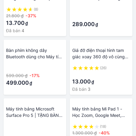
7 Inch 8.9 Inch 10.1 P5110
xiaomi mipad 4 8 inch
(8)
·
Le X5W1 Ốp Điện Thoại Thời
21.800 ₫
-37%
·
Trang Cho V2V8 V2V8
13.700
₫
289.000
₫
Đã bán
4
Bàn phím không dây
Giá đỡ điện thoại hình tam
Bluetooth dùng cho Máy tính
giác xoay 360 độ vô cùng
bảng / Pc / Laptop Bluetooth
tiện lợi cho tất cả các máy
·
(26)
nhỏ gọn yên tĩnh HeliPC
điện thoại ,máy tính bảng
·
599.000 ₫
-17%
ipad,tab
13.000
₫
499.000
₫
Đã bán
3
Máy tính bảng Microsoft
Máy tính bảng Mi Pad 1 -
Surface Pro 5 | TẶNG BÀN
Học Zoom, Google Meet,
PHÍM TYPE COVER & SẠC
Microsoft Teams - Chơi
·
(18)
Chính Hãng
Game, xem Youtube ...
1.300.000 ₫
-40%
·