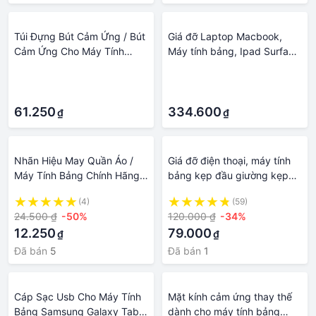
Túi Đựng Bút Cảm Ứng / Bút
Giá đỡ Laptop Macbook,
Cảm Ứng Cho Máy Tính
Máy tính bảng, Ipad Surface
Bảng
bằng nhôm nguyên khối
·
·
dựng gọn gàng, chắc chắn.
·
·
61.250
334.600
₫
₫
Nhãn Hiệu May Quần Áo /
Giá đỡ điện thoại, máy tính
Máy Tính Bảng Chính Hãng
bảng kẹp đầu giường kẹp
Hình logo Thương Hiệu origin
bàn đa năng
(4)
(59)
24.500 ₫
-50%
120.000 ₫
-34%
12.250
79.000
₫
₫
Đã bán
5
Đã bán
1
Cáp Sạc Usb Cho Máy Tính
Mặt kính cảm ứng thay thế
Bảng Samsung Galaxy Tab 2
dành cho máy tính bảng