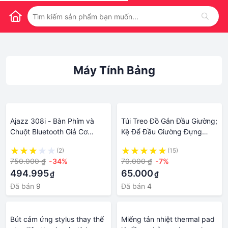
Máy Tính Bảng
Ajazz 308i - Bàn Phím và
Túi Treo Đồ Gắn Đầu Giường;
Chuột Bluetooth Giả Cơ
Kệ Để Đầu Giường Đựng
Không Dây - Dùng Được Cho
Điện Thoại, Máy Tính Bảng;
(2)
(15)
Máy Tính Bàn Laptop, Điện
Cất Gọn Sạc, Phụ Kiện
750.000 ₫
-34%
70.000 ₫
-7%
Thoại, Máy Tính Bảng
494.995
65.000
₫
₫
Đã bán
9
Đã bán
4
Bút cảm ứng stylus thay thế
Miếng tản nhiệt thermal pad