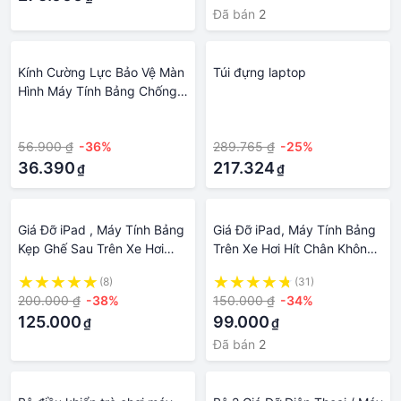
Đã bán
2
Kính Cường Lực Bảo Vệ Màn
Túi đựng laptop
Hình Máy Tính Bảng Chống
Trầy Xước Chống Nước Siêu
·
·
Mỏng Cho ipad 2 / 3 / 4 / 5 /
56.900 ₫
-36%
289.765 ₫
-25%
6 / air1 / ai
36.390
217.324
₫
₫
Giá Đỡ iPad , Máy Tính Bảng
Giá Đỡ iPad, Máy Tính Bảng
Kẹp Ghế Sau Trên Xe Hơi
Trên Xe Hơi Hít Chân Không
Cao Cấp Xoay 360 Độ
Cao Cấp - iPad Holder For
(8)
(31)
Car
200.000 ₫
-38%
150.000 ₫
-34%
125.000
99.000
₫
₫
Đã bán
2