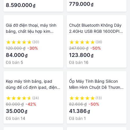
779.000
₫
8.590.000
₫
Giá đỡ điện thoại, máy tính
Chuột Bluetooth Không Dây
bảng, chất liệu hợp kim
2.4GHz USB RGB 1600DPI
nhôm, phong cách tối giản
Có Thể Sạc Lại Dùng Để
(30)
(36)
Chơi Game / Laptop / Máy
120.000 ₫
-30%
247.600 ₫
-50%
Tính Bảng / Macbook
84.000
123.800
₫
₫
Đã bán
5
Đã bán
16
Kẹp máy tính bảng, ipad
Ốp Máy Tính Bảng Silicon
dùng để cố định ipad, điện
Mềm Hình Chuột Dễ Thương
thoại cùng lúc hỗ quay
Cho Magic Mouse 1/2
(24)
(13)
tiktok, livestream, xem phim
60.000 ₫
-42%
82.606 ₫
-50%
bằng ipad, điện
35.000
41.386
₫
₫
Đã bán
14
Đã bán
1