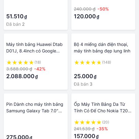
·
·
9.7 inch
Thoại Android Laptop Giá Rẻ
·
240.000 ₫
-50%
Cao Cấp Màu Sắc Cute Nhỏ
51.510
Gọn Thuận Tiện Mang Theo
120.000
₫
₫
Nút Ấn Tĩnh Âm Không Gây
Đã bán
2
Ồn Màu Hồng Xanh Đen
Máy tính bảng Huawei Dtab
Bộ 4 miếng dán điện thoại,
D01J, 8.4inch có Google
máy tính bảng đẹp lung linh
Play 4G/LTE lắp sim nghe
(18)
(148)
gọi
3.588.000 ₫
-42%
·
2.088.000
25.000
₫
₫
Đã bán
3
Pin Dành cho máy tính bảng
Ốp Máy Tính Bảng Da Từ
Samsung Galaxy Tab 7.0"
Tính Có Đế Cho Nokia T20
Plus
10.4 inch
·
(20)
241.539 ₫
-35%
·
157.000
₫
275.000
₫