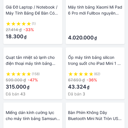
Giá Đỡ Laptop / Notebook /
Máy tính bảng Xiaomi Mi Pad
Máy Tính Bảng Để Bàn Có
6 Pro mới Fullbox nguyên
Thể Điều Chỉnh Gấp Gọn
seal HJ3 mới
(1)
·
Mang Đi Tiện Lợi Gzi2
27.414 ₫
-33%
·
18.300
₫
4.020.000
₫
Quạt tản nhiệt sò lạnh cho
Ốp máy tính bảng silicon
điện thoại máy tính bảng
trong suốt cho iPad Mini 1 2
X65 công suất 24W - Quạt
3 4 5 Air Pro 7.9" 9.7" 10.5"
(158)
(62)
sò lạnh hít nam châm X65
7th Gen 10.2" 2019 Pro 11
599.000 ₫
-47%
67.693 ₫
-36%
LED RGB
2018 2020
315.000
43.324
₫
₫
Đã bán
43
Đã bán
3
Miếng dán kính cường lực
Bàn Phím Không Dây
cho máy tính bảng Samsung
Bluetooth Mini Nút Tròn USB
Galaxy Tab A/ T555/P555 -
Cho Máy Tính Bảng Điện