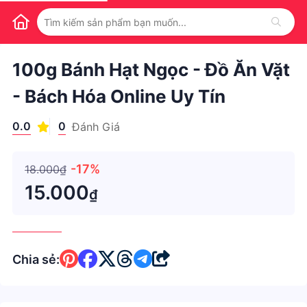
1
/
1
100g Bánh Hạt Ngọc - Đồ Ăn Vặt
- Bách Hóa Online Uy Tín
0.0
0
Đánh Giá
-17%
18.000₫
15.000
₫
Chia sẻ: