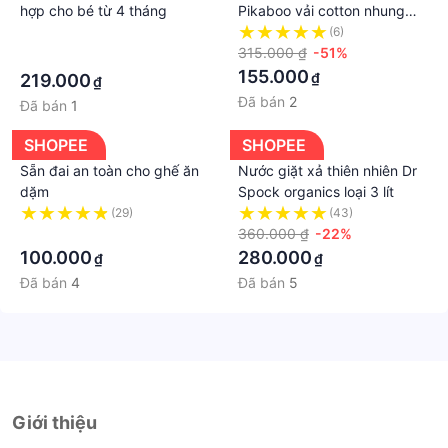
hợp cho bé từ 4 tháng
Pikaboo vải cotton nhung
mềm mịn co giãn, nhồi bông
·
(6)
3D tinh khiết an toàn
315.000 ₫
-51%
·
155.000
₫
219.000
₫
Đã bán
2
Đã bán
1
SHOPEE
SHOPEE
Sẵn đai an toàn cho ghế ăn
Nước giặt xả thiên nhiên Dr
dặm
Spock organics loại 3 lít
(29)
(43)
·
360.000 ₫
-22%
100.000
280.000
₫
₫
Đã bán
4
Đã bán
5
Giới thiệu