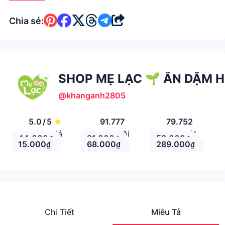
Chia sẻ:
SHOP MẸ LẠC 🌱 ĂN DẶM 
@khanganh2805
5.0
/
5
★
91.777
79.752
Đánh giá
Theo Dõi
Nhận xét
44.000
21.000
58.000
₫
₫
₫
15.000
68.000
289.000
₫
₫
₫
Chi Tiết
Miêu Tả