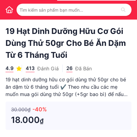
1
/
1
19 Hạt Dinh Dưỡng Hữu Cơ Gói
Dùng Thử 50gr Cho Bé Ăn Dặm
Từ 6 Tháng Tuổi
4.9
413
26
Đánh Giá
Đã Bán
19 hạt dinh dưỡng hữu cơ gói dùng thử 50gr cho bé
ăn dặm từ 6 tháng tuổi ✔ Theo nhu cầu các mẹ
muốn mua gói dùng thử 50gr (+5gr bao bì) để nấu
xem bé hợp tác không hoặc không có nhu cầu ăn đậu
hạt thường xuyên ạ. ✔ 19 loại - đầy đủ hạt dinh
-40%
30.000₫
dưỡng cần thiết cho quá t
18.000
₫