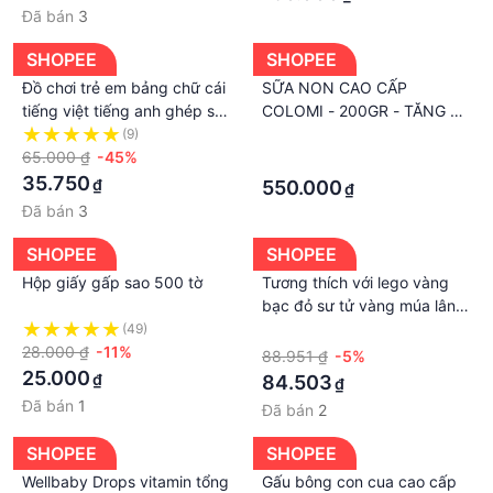
Đã bán
3
#dauhathuuco #dauhuuco #hathuuco #andam
#thucdon #andamhuuco #andamcungbe
SHOPEE
SHOPEE
#shopmelac
Đồ chơi trẻ em bảng chữ cái
SỮA NON CAO CẤP
tiếng việt tiếng anh ghép số
COLOMI - 200GR - TĂNG ĐỀ
câu cá bằng gỗ lắp ráp xếp
KHÁNG, HẤP THỤ DINH
(9)
·
hình thông minh cho bé
65.000 ₫
-45%
DƯỠNG
·
35.750
₫
550.000
₫
Đã bán
3
SHOPEE
SHOPEE
Hộp giấy gấp sao 500 tờ
Tương thích với lego vàng
bạc đỏ sư tử vàng múa lân
sư tử rồng phong cách trung
(49)
·
28.000 ₫
-11%
quốc minifigure khối xây
88.951 ₫
-5%
dựng lắp ráp đồ chơi nam
25.000
₫
84.503
₫
Đã bán
1
Đã bán
2
SHOPEE
SHOPEE
Wellbaby Drops vitamin tổng
Gấu bông con cua cao cấp