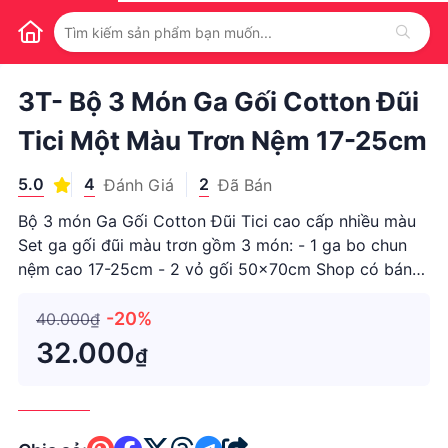
1
/
1
3T- Bộ 3 Món Ga Gối Cotton Đũi
Tici Một Màu Trơn Nệm 17-25cm
5.0
4
2
Đánh Giá
Đã Bán
Bộ 3 món Ga Gối Cotton Đũi Tici cao cấp nhiều màu
Set ga gối đũi màu trơn gồm 3 món: - 1 ga bo chun
nệm cao 17-25cm - 2 vỏ gối 50x70cm Shop có bán
kèm vỏ ôm cùng mẫu nhé! Lưu ý: Khách nhìn kỷ màu
ga nhé. Vỏ gối may 2 màu. Vỏ chăn may 2 màu. Vỏ
-20%
40.000₫
ôm may 1 màu nha Ri
32.000
₫