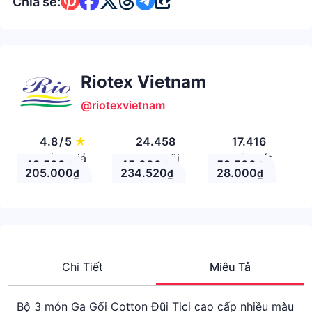
Chia sẻ:
Riotex Vietnam
@riotexvietnam
4.8
/
5
★
24.458
17.416
Đánh giá
Theo Dõi
Nhận xét
49.500
45.000
59.500
₫
₫
₫
205.000
234.520
28.000
₫
₫
₫
Chi Tiết
Miêu Tả
Bộ 3 món Ga Gối Cotton Đũi Tici cao cấp nhiều màu