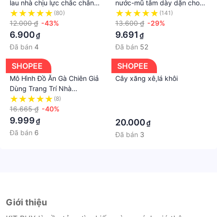
lau nhà chịu lực chắc chắn
nước-mũ tắm dày dặn cho
chốn thấm, khăn tắm, khăn mặt, dép khách sạn, bàn
nhựa PP cao cấp
người lớn
(80)
(141)
chải khách sạn...
12.000 ₫
-43%
13.600 ₫
-29%
- Địa chỉ: 618 Lê Trọng Tấn, P.BHH, Bình Tân. Tuyền
6.900
9.691
₫
₫
0936.515.082
Đã bán
4
Đã bán
52
**** TUYỂN SỈ VÀ CTV TOÀN QUỐC.
#bochangagoicottondui
SHOPEE
SHOPEE
#bochangagoicotton #changagoicotton
Mô Hình Đồ Ăn Gà Chiên Giả
Cây xăng xê,lá khôi
#changagoicottonpoly #draptraigiuongcotton
Dùng Trang Trí Nhà
#muagagoire #bochangagoire
Bếp/Tiệc Tùng
(8)
·
#bochangagoidepgiare #chancotton
16.665 ₫
-40%
·
9.999
#bangagoigiare
₫
20.000
₫
#drapcottonpoly #bochangagoire
Đã bán
6
Đã bán
3
#muagatraigiuongcotton #changagoicottonpoly
#bogagoicotton #changagoidempoly
#banbuonchangagoigiare #bánbuônchăngagốigiárẻ
#chănmềngiásỉ
#bộchăngagốirẻnhất #drapgiườngcotton
Giới thiệu