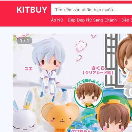
KITBUY
Áo Nữ
Dép Đẹp Nữ Sang Chảnh
Dép S
1
/
1