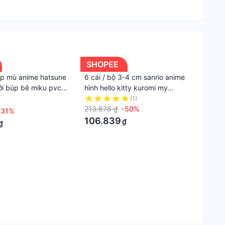
SHOPEE
hộp mù anime hatsune
6 cái / bộ 3-4 cm sanrio anime
ới búp bê miku pvc
hình hello kitty kuromi my
ình sưu tầm đồ chơi
melody cinnamorol pochacco
(1)
 tặng sinh nhật mô
onpompurin diy kawaii cartoon q
213.678 ₫
-50%
-31%
phiên bản pvc action figures mô
106.839
₫
₫
hình búp bê đồ chơi