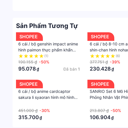
Sản Phẩm Tương Tự
SHOPEE
SHOPEE
6 cái / bộ genshin impact anime
6 cái / bộ 8-10 cm 
hình paimon thực phẩm khẩn
shin-chan hình noha
cấp nấu ăn phiên bản q bánh
shinnosuke hamburg
(1)
(6)
trang trí xe pvc hình hành động
190.155 ₫
-50%
miệng phim hoạt hìn
377.751 ₫
-39%
mô hình búp bê đồ chơi trẻ em
bản pvc hình hành 
95.078
230.428
Đã bán
1
₫
₫
quà tặng
búp bê đồ chơi trẻ 
SHOPEE
SHOPEE
6 cái / bộ anime cardcaptor
SANRIO Set 6 Mô H
sakura li syaoran hình mô hình
Phỏng Nhân Vật Phi
collecile hành động đồ chơi
kuromi hello kitty m
·
·
trang trí
Cinnamoroll pom pur
451.000 ₫
-30%
213.807 ₫
-50%
315.700
106.904
₫
₫