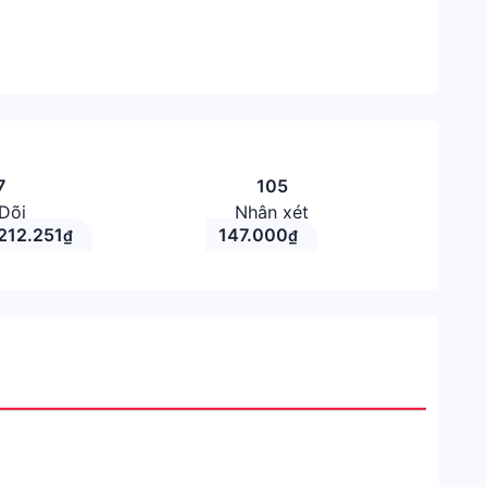
7
105
Dõi
Nhận xét
212.251
147.000
₫
₫