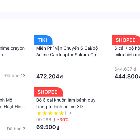
TIKI
SHOPEE
anime crayon
Miễn Phí Vận Chuyển 6 Cái/bộ
6 cái / bộ 
ra
Anime Cardcaptor Sakura Cọ
miku hình m
 tráng
Trang Điểm Mắt Concear
hành động h
·
·
h q phiên
Chuyên Nghiệp Mỹ Phẩm Bộ
mô hình quà
·
644.637 ₫
động mô hình
Dụng Cụ
hình kawaii
Đã bán
13
472.204
444.800
₫
em quà tặng
SHOPEE
ình Mô
Bộ 6 cái khuôn làm bánh quy
m Hoạt Hình
trang trí hình anime 3D
y melody
(11)
in q
99.286 ₫
-30%
69.500
₫
Đã bán
3