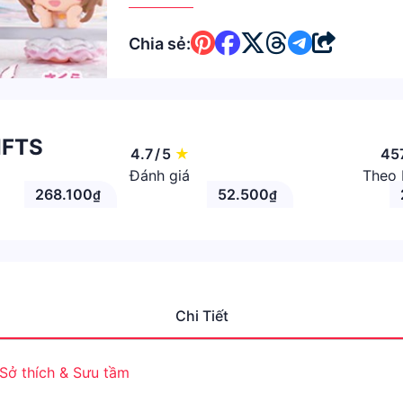
Chia sẻ:
IFTS
4.7
/
5
★
45
Đánh giá
Theo 
268.100
52.500
₫
₫
Chi Tiết
Sở thích & Sưu tầm