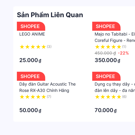
Sản Phẩm Liên Quan
SHOPEE
SHOPEE
LEGO ANIME
Majo no Tabitabi - El
Coreful Figure - Ren
hình figure chính hã
(3)
(1)
·
450.000 ₫
-22%
25.000
350.000
₫
₫
SHOPEE
SHOPEE
Dây đàn Guitar Acoustic The
Dụng cụ thay dây -
Rose RX-A30 Chính Hãng
đàn lên dây - đa nă
(7)
(6)
·
·
50.000
70.000
₫
₫