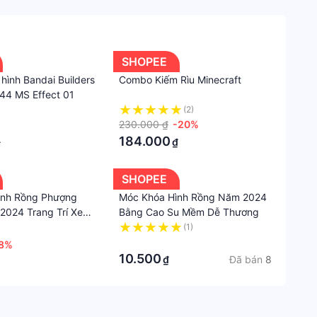
SHOPEE
hình Bandai Builders
Combo Kiếm Rìu Minecraft
144 MS Effect 01
(2)
230.000 ₫
-20%
184.000
₫
₫
SHOPEE
ình Rồng Phượng
Móc Khóa Hình Rồng Năm 2024
024 Trang Trí Xe
Bằng Cao Su Mềm Dễ Thương
 / Túi Quà Tặng Năm
(1)
·
8%
10.500
Đã bán
8
₫