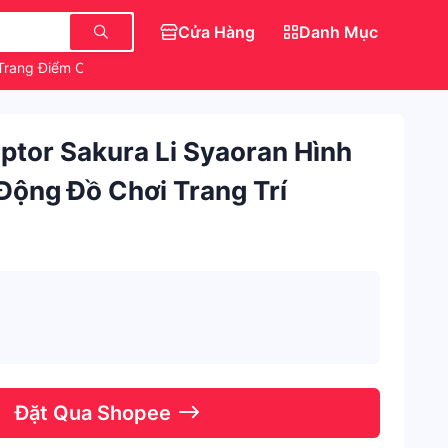
Cửa Hàng
Danh Mục
Trang Điểm Chính Hãng
Món Ăn Vặt Ngon
ptor Sakura Li Syaoran Hình
Động Đồ Chơi Trang Trí
Đặt Qua Shopee