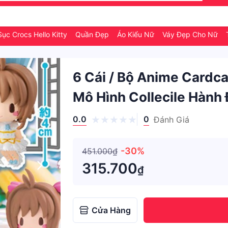
ục Crocs Hello Kitty
Quần Đẹp
Áo Kiểu Nữ
Váy Đẹp Cho Nữ
6 Cái / Bộ Anime Cardca
Mô Hình Collecile Hành 
0.0
0
Đánh Giá
-30%
451.000₫
315.700
₫
Cửa Hàng