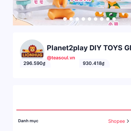
Planet2play DIY TOYS G
@teasoul.vn
296.590
930.418
₫
₫
Danh mục
Shopee