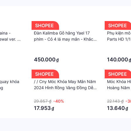
SHOPEE
SHOPEE
aina -
Đàn Kalimba Gỗ hãng Yael 17
Phụ kiện mô 
ewal ver. Mô
phím - Cỏ 4 lá may mắn - Khắc
Parts HD 1/
ng
sẵn nốt
·
·
·
·
450.000
140.000
₫
SHOPEE
SHOPEE
 quay khóa
/ / Cny Móc Khóa May Mắn Năm
Móc Khóa H
ng
2024 Hình Rồng Vàng Đồng Dễ
Hoàng Năm 2
Thương Trang Trí Xe Hơi / Ba Lô
Hơi / Ba Lô
·
·
/ Quà Tặng Năm Mới
Mới
29.857 ₫
-40%
22.143 ₫
-3
17.953
13.640
₫
₫