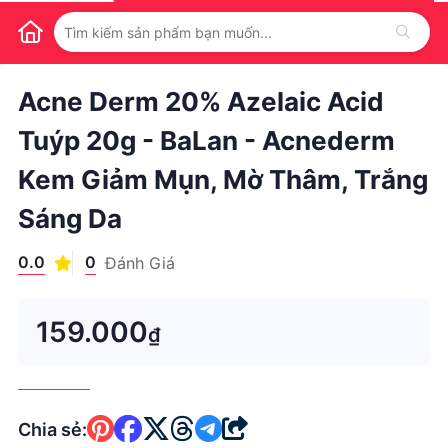
1
/
1
Acne Derm 20% Azelaic Acid
Tuýp 20g - BaLan - Acnederm
Kem Giảm Mụn, Mờ Thâm, Trắng
Sáng Da
0.0
0
Đánh Giá
159.000
₫
Chia sẻ: