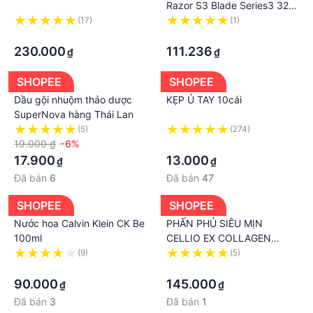
Razor S3 Blade Series3 32B
3000S 3010S 3020S 350cc
(17)
(1)
·
·
230.000
111.236
₫
₫
SHOPEE
SHOPEE
Dầu gội nhuộm thảo dược
KẸP Ủ TAY 10cái
SuperNova hàng Thái Lan
(5)
(274)
19.000 ₫
-6%
·
17.900
13.000
₫
₫
Đã bán
6
Đã bán
47
SHOPEE
SHOPEE
Nước hoa Calvin Klein CK Be
PHẤN PHỦ SIÊU MỊN
100ml
CELLIO EX COLLAGEN
TWOWAY CAKE SPF 30
(9)
(5)
·
TẶNG KÈM LÕI
·
90.000
145.000
₫
₫
Đã bán
3
Đã bán
1