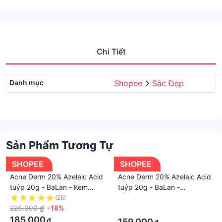
Chi Tiết
Danh mục
Shopee
Sắc Đẹp
Sản Phẩm Tương Tự
SHOPEE
SHOPEE
Acne Derm 20% Azelaic Acid
Acne Derm 20% Azelaic Acid
tuýp 20g - BaLan - Kem
tuýp 20g - BaLan -
giảm Mụn, mờ thâm, trắng
Acnederm Kem giảm Mụn,
(26)
·
sáng da Acnederm 20g
225.000 ₫
-18%
mờ thâm, trắng sáng da
·
185.000
₫
159.000