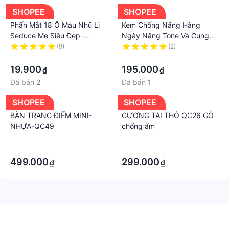
SHOPEE
SHOPEE
Phấn Mắt 18 Ô Màu Nhũ Lì
Kem Chống Nắng Hàng
Seduce Me Siêu Đẹp-
Ngày Nâng Tone Và Cung
SA789
Cấp Độ Ẩm Cho Da Herietta
(9)
(2)
·
Daily Moisture Sun Cream
·
SPF50+/PA+++ 70g
19.900
195.000
₫
₫
Đã bán
2
Đã bán
1
SHOPEE
SHOPEE
BÀN TRANG ĐIỂM MINI-
GƯƠNG TAI THỎ QC26 GỖ
NHỰA-QC49
chống ẩm
·
·
·
·
499.000
299.000
₫
₫