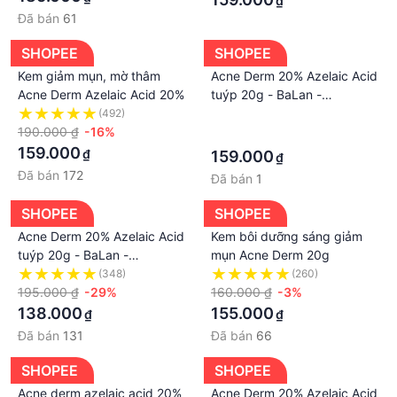
₫
Đã bán
61
SHOPEE
SHOPEE
Kem giảm mụn, mờ thâm
Acne Derm 20% Azelaic Acid
Acne Derm Azelaic Acid 20%
tuýp 20g - BaLan -
Acnederm Kem giảm Mụn,
(492)
·
190.000 ₫
-16%
mờ thâm, trắng sáng da
·
159.000
₫
159.000
₫
Đã bán
172
Đã bán
1
SHOPEE
SHOPEE
Acne Derm 20% Azelaic Acid
Kem bôi dưỡng sáng giảm
tuýp 20g - BaLan -
mụn Acne Derm 20g
Acnederm Kem giảm Mụn,
(348)
(260)
mờ thâm, trắng sáng da
195.000 ₫
-29%
160.000 ₫
-3%
138.000
155.000
₫
₫
Đã bán
131
Đã bán
66
SHOPEE
SHOPEE
Acne derm azelaic acid 20%
Acne Derm 20% Azelaic Acid