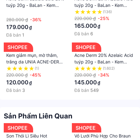
tuýp 20g - BaLan - Kem
tuýp 20g - BaLan - Kem
giảm mụn, mờ thâm, trắng
giảm Mụn, mờ thâm, trắng
·
(136)
sáng da Acnederm 20g
sáng da
220.000 ₫
-25%
280.000 ₫
-36%
165.000
₫
179.000
₫
Đã bán
6
Đã bán
1
SHOPEE
SHOPEE
Kem giảm mụn, mờ thâm,
Acne Derm 20% Azelaic Acid
trắng da UNIA ACNE-DERM
tuýp 20g - BaLan - Kem
Azelaic Acid 20%
giảm Mụn, mờ thâm, trắng
(1)
(1.602)
220.000 ₫
-45%
sáng da Acnederm 20g
220.000 ₫
-34%
120.000
145.000
₫
₫
Đã bán
3
Đã bán
549
Sản Phẩm Liên Quan
SHOPEE
SHOPEE
Son Thỏi Lì Siêu Hot
Vỏ Lưới Phù Hợp Cho Braun