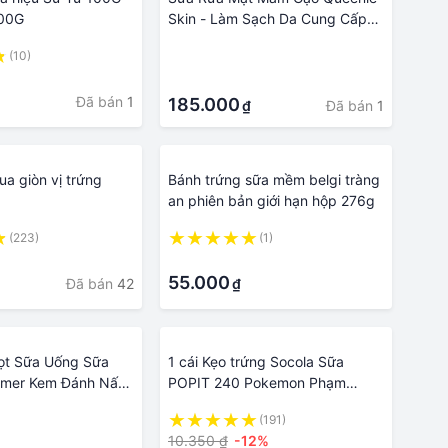
100G
Skin - Làm Sạch Da Cung Cấp
Độ Ẩm, Làm Mềm Da, Giúp Ngăn
(10)
·
Ngừa Viêm Sưng Lỗ Chân Lông,
·
Ngăn Ngừa Mụn Cám, Mụn
Đã bán
1
Trứng Cá - 120 Gram - Hàng
185.000
Đã bán
1
₫
Chính Hãng
a giòn vị trứng
Bánh trứng sữa mềm belgi tràng
an phiên bản giới hạn hộp 276g
(223)
(1)
·
55.000
Đã bán
42
₫
Bọt Sữa Uống Sữa
1 cái Kẹo trứng Socola Sữa
amer Kem Đánh Nấu
POPIT 240 Pokemon Phạm
ay Khuấy Cà Phê
Nguyên | Socola | Đồ ăn vặt
(191)
n & Bạc
10.350 ₫
-12%