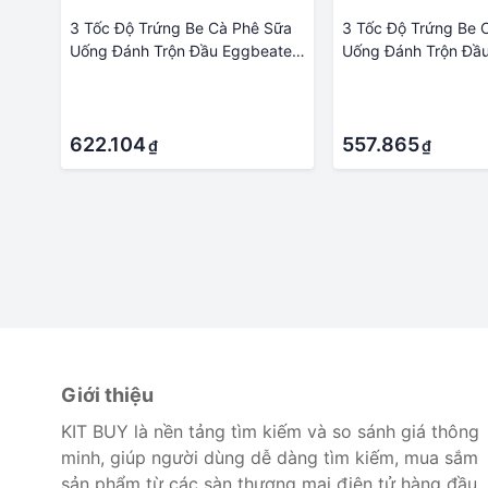
3 Tốc Độ Trứng Be Cà Phê Sữa
3 Tốc Độ Trứng Be 
Uống Đánh Trộn Đầu Eggbeater
Uống Đánh Trộn Đầ
Frother Khuấy USB Sạc Thực
Frother Khuấy USB 
·
·
Phẩm Cầm Tay Máy Xay Đánh
Phẩm Cầm Tay Máy
·
·
Trứng
Trứng
622.104
557.865
₫
₫
Giới thiệu
KIT BUY là nền tảng tìm kiếm và so sánh giá thông
minh, giúp người dùng dễ dàng tìm kiếm, mua sắm
sản phẩm từ các sàn thương mại điện tử hàng đầu