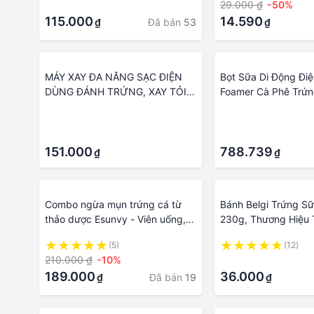
·
29.000 ₫
-50%
bánh ăn sáng
phụ kiện nhà bếp
115.000
14.590
Đã bán
53
₫
₫
MÁY XAY ĐA NĂNG SẠC ĐIỆN
Bọt Sữa Di Động Đi
DÙNG ĐÁNH TRỨNG, XAY TỎI
Foamer Cà Phê Trứ
ỚT, TRỘN THỊT, TẠO BỌT
Tạo Bọt Uống Phối 
·
·
CAFFE SỮA "BAHAMAR" Đánh
Đũa Phép Cà Phê C
·
·
trứng, đánh kem, cafe, xay gia
vị, nghiền tỏi, xay thịt với thiết kế
151.000
788.739
₫
₫
không dây sạc điện rất tiện
dụng
Combo ngừa mụn trứng cá từ
Bánh Belgi Trứng S
thảo dược Esunvy - Viên uống,
230g, Thương Hiệu 
kem bôi, sữa rửa mặt - Giải độc,
(5)
(12)
mát gan, giảm mụnn, mờ thâm
210.000 ₫
-10%
·
189.000
36.000
Đã bán
19
₫
₫