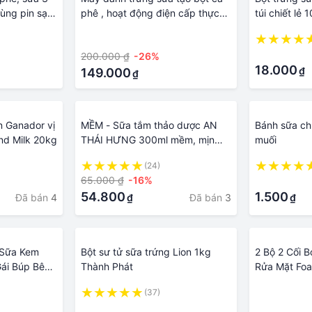
ùng pin sạc,
phê , hoạt động điện cấp thực
túi chiết lẻ 
nox
phẩm có/ không có giá đỡ
·
·
200.000 ₫
-26%
18.000
₫
149.000
₫
n Ganador vị
MỀM - Sữa tắm thảo dược AN
Bánh sữa chu
nd Milk 20kg
THÁI HƯNG 300ml mềm, mịn
muối
da, ngăn ngừa mụn, ngứa, trứng
(24)
cá
65.000 ₫
-16%
·
54.800
1.500
Đã bán
4
Đã bán
3
₫
₫
 Sữa Kem
Bột sư tử sữa trứng Lion 1kg
2 Bộ 2 Cối 
Gái Búp Bê
Thành Phát
Rửa Mặt Fo
Trộn Cầm T
(37)
·
Trứng Be Đe
·
·