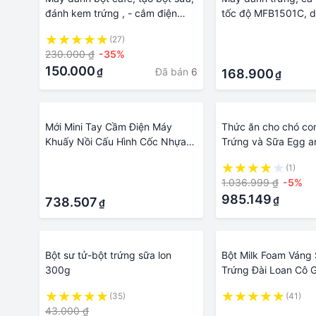
đánh kem trứng , - cắm điện
tốc độ MFB1501C, d
trực tiếp
2 đầu khuấy bằng i
(27)
·
230.000 ₫
-35%
·
150.000
Đã bán
6
₫
168.900
₫
Mới Mini Tay Cầm Điện Máy
Thức ăn cho chó co
Khuấy Nồi Cấu Hình Cốc Nhựa
Trứng và Sữa Egg a
Cà Phê Máy Đánh Trứng Cầm
·
(1)
Tay Phối Điện Trứng Be Frother
1.036.999 ₫
-5%
·
Sữa Rửa Mặt Foamer Dụng Cụ
985.149
₫
Nhà Bếp
738.507
₫
Bột sư tử-bột trứng sữa lon
Bột Milk Foam Váng
300g
Trứng Đài Loan Cô 
Gói 1kg
(35)
(41)
43.000 ₫
·