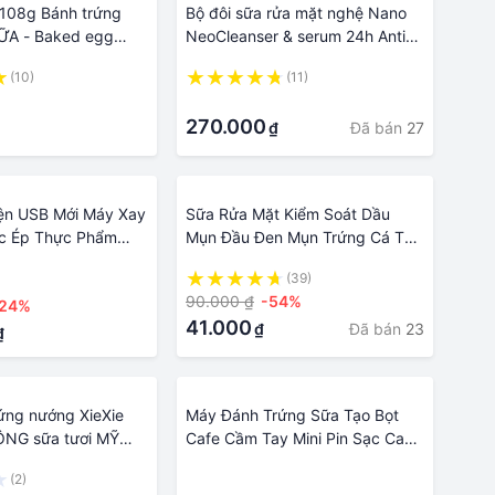
108g Bánh trứng
Bộ đôi sữa rửa mặt nghệ Nano
ỮA - Baked egg
NeoCleanser & serum 24h Anti-
uttermilk 108g
Acnes - Sạch sâu, mờ thâm,
(10)
(11)
giảm mụn sưng, mụn trứng cá
·
nhanh chóng
270.000
Đã bán
27
₫
ện USB Mới Máy Xay
Sữa Rửa Mặt Kiểm Soát Dầu
ớc Ép Thực Phẩm
Mụn Đầu Đen Mụn Trứng Cá Thu
rứng 3 Tốc Độ
Nhỏ Lỗ Chân Lông Dưỡng Ẩm Và
(39)
y Tạo Bọt Sữa Nhà
Giữ Ẩm Lâu Chăm Sóc Da Cho
90.000 ₫
-54%
-24%
o Bọt Cầm Tay Cho
Nam 100ml BINGJU LAVA SKIN
41.000
Đã bán
23
₫
puccino
CLEANSER MAN
₫
ứng nướng XieXie
Máy Đánh Trứng Sữa Tạo Bọt
NG sữa tươi MỸ
Cafe Cầm Tay Mini Pin Sạc Cao
Cấp miDoctor - Hàng Chính
(2)
·
Hãng