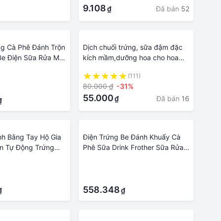
9.108
Đã bán
52
₫
g Cà Phê Đánh Trộn
Dịch chuối trứng, sữa đậm đặc
Be Điện Sữa Rửa Mặt
kích mầm,dưỡng hoa cho hoa
Đánh Sữa Bằng Tay
hồng, hoa lan
(111)
ình Tiện Ích
80.000 ₫
-31%
55.000
Đã bán
16
₫
₫
h Bằng Tay Hộ Gia
Điện Trứng Be Đánh Khuấy Cà
n Tự Động Trứng
Phê Sữa Drink Frother Sữa Rửa
 Bánh Trứng Tay
Mặt Foamer Phối USB Sạc Bếp
·
h Đánh Phụ Kiện
Thực Phẩm Cầm Tay Máy Xay
·
Đánh Trứng
558.348
₫
₫