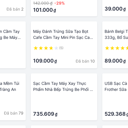
·
142.000 ₫
-29%
Nam Nữ Chuyên Dụng Hàng
39.000
Đã bán
2
₫
Chính Hãng
101.000
₫
ện Cầm Tay
Máy Đánh Trứng Sữa Tạo Bọt
Bánh Belgi 
ng Be Máy
Cafe Cầm Tay Mini Pin Sạc Cao
333g, Bổ Su
Không Gỉ Cây
Cấp miDoctor - Hàng Chính
Làm Quà Bi
(5)
appuccino
Hãng
·
·
109.000
89.000
Đã bán
10
₫
₫
ữa Mềm Túi
Sạc Cầm Tay Máy Xay Thực
USB Sạc Cà 
Tràng An
Phẩm Nhà Bếp Trứng Be Phối 3
Frother Sữa
Tốc Độ Điện Đánh Cà Phê Sữa
Tốc Độ Điện
·
·
Drink Frother Sữa Rửa Mặt
Cầm Tay Đi
·
·
Foamer Phối Dụng Cụ
Phẩm Xay Si
Đã bán
79
735.609
529.368
₫