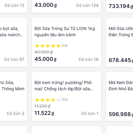
43.000
Đã bán
12
Đã bán
124
₫
733.194
₫
o bọt sữa,
Bột Sữa Trứng Sư Tử LION 1kg
Mới Sữa Uốn
 sữa matcha,
nguyên liệu làm bánh
Điện Trứng 
y mini -
Foamer Ca 
(19)
·
Tay Hộ Gia Đ
40.000 ₫
·
45.000
Đã bán
97
Đã bán
16
₫
678.445
ho Sữa,
Bột kem trứng/ pudding/ Phô
Mới Kem Đán
n Thông Minh
mai/ Chống tách lớp/Bột sữa
Đình Nhỏ Bá
béo/Bột Mochi dẻo/ Bột Dâu gói
Tạo Bọt Sữa
(10)
·
100g TIỆN LỢI
Cranked Đán
11.222 ₫
·
Nhà Bếp
11.522
Đã bán
2
Đã bán
1
₫
596.988