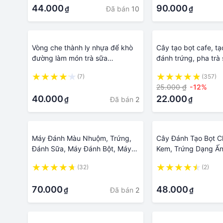
44.000
90.000
Đã bán
10
₫
₫
Vòng che thành ly nhựa để khò
Cây tạo bọt cafe, tạ
đường làm món trà sữa
đánh trứng, pha trà
nướng/trà sữa kem trứng nướng
socola, cacao cầm ta
(7)
(357)
dùng pin AA
·
25.000 ₫
-12%
40.000
22.000
Đã bán
2
₫
₫
Máy Đánh Màu Nhuộm, Trứng,
Cây Đánh Tạo Bọt C
Đánh Sữa, Máy Đánh Bột, Máy
Kem, Trứng Dạng Ấ
Tạo Bọt Pin Khủng - Công Suất
(32)
(2)
Mạnh- sạc USB
·
·
70.000
48.000
Đã bán
2
₫
₫