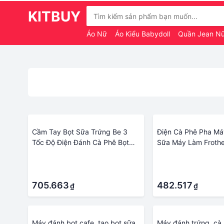
KITBUY
Áo Nữ
Áo Kiểu Babydoll
Quần Jean N
Cầm Tay Bọt Sữa Trứng Be 3
Điện Cà Phê Pha Má
Tốc Độ Điện Đánh Cà Phê Bọt
Sữa Máy Làm Frothe
Sữa Phối USB Sạc Máy Xay
Mặt Foamer Sạc US
·
·
Thực Phẩm Dụng Cụ Nhà Bếp
Cầm Tay 3 Tốc Độ Đ
·
·
Máy Xay Sinh Tố
705.663
482.517
₫
₫
Máy đánh bọt cafe, tạo bọt sữa,
Máy đánh trứng, cà 