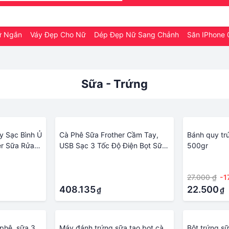
ữ Ngắn
Váy Đẹp Cho Nữ
Dép Đẹp Nữ Sang Chảnh
Săn IPhone
Sữa - Trứng
y Sạc Bình Ủ
Cà Phê Sữa Frother Cầm Tay,
Bánh quy tr
r Sữa Rửa
USB Sạc 3 Tốc Độ Điện Bọt Sữa
500gr
B Trứng Be
Máy Làm Máy Xay Sinh Tố Trộn
·
·
iều Chỉnh
Cho Cà Phê, Đánh Trứng
·
27.000 ₫
-1
408.135
22.500
₫
₫
phê, sữa 3
Máy đánh trứng sữa tạo bọt cà
Bột trứng s