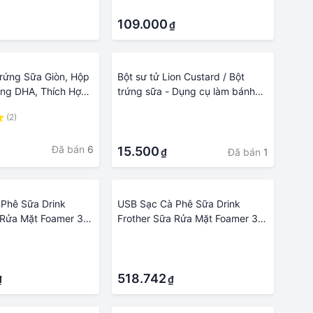
·
109.000
₫
Trứng Sữa Giòn, Hộp
Bột sư tử Lion Custard / Bột
ng DHA, Thích Hợp
trứng sữa - Dụng cụ làm bánh
ếu Tặng
BAKER MART
(2)
·
·
Đã bán
6
15.500
Đã bán
1
₫
Phê Sữa Drink
USB Sạc Cà Phê Sữa Drink
 Rửa Mặt Foamer 3
Frother Sữa Rửa Mặt Foamer 3
 Máy Đánh Trứng
Tốc Độ Điện Máy Đánh Trứng
·
ện Máy Trộn Thực
Cầm Tay Điện Máy Trộn Thực
·
nh Tố
Phẩm Xay Sinh Tố
518.742
₫
₫