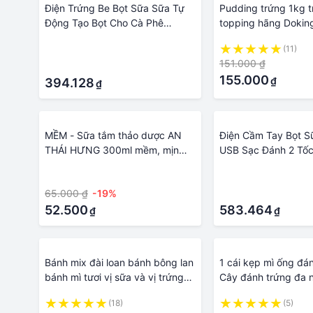
Điện Trứng Be Bọt Sữa Sữa Tự
Pudding trứng 1kg t
Động Tạo Bọt Cho Cà Phê
topping hãng Dokin
Matcha Sô Cô La Nóng Máy
·
(11)
Đánh Trứng Mini Uống Phối Máy
151.000 ₫
·
Xay Sinh Tố
155.000
₫
394.128
₫
MỀM - Sữa tắm thảo dược AN
Điện Cầm Tay Bọt S
THÁI HƯNG 300ml mềm, mịn
USB Sạc Đánh 2 Tố
da, ngăn ngừa mụn, ngứa, trứng
·
·
cá
65.000 ₫
-19%
·
52.500
583.464
₫
₫
Bánh mix đài loan bánh bông lan
1 cái kẹp mì ống đá
bánh mì tươi vị sữa và vị trứng
Cây đánh trứng đa 
bánh sandwich xốp quy snack
bánh mì kẹp bánh mì
(18)
(5)
đồ ăn vặt nội địa trung ăn vụn
trộn thủ công Kẹp 