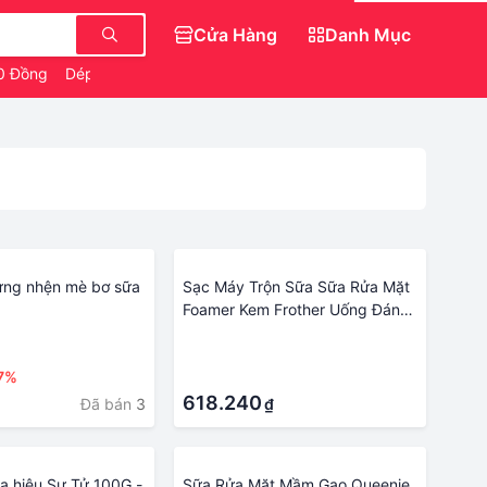
Cửa Hàng
Danh Mục
 0 Đồng
Dép Sục Crocs Hello Kitty
Món Ăn Vặt
ứng nhện mè bơ sữa
Sạc Máy Trộn Sữa Sữa Rửa Mặt
Foamer Kem Frother Uống Đánh
Nấu Coffe Điện Bọt Sữa Cầm
·
Tay Tự Động Trứng Be
7%
·
618.240
Đã bán
3
₫
ữa hiệu Sư Tử 100G -
Sữa Rửa Mặt Mầm Gạo Queenie