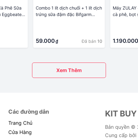
Cà Phê Sữa
Combo 1 lít dịch chuối + 1 lít dịch
Máy ZULAY đ
u Eggbeater
trứng sữa đậm đặc Bifgarm
cà phê, bọt
Sạc Thực
dùng cho hoa hồng, rau sạch
·
·
 Xay Đánh
hữu cơ
·
·
59.000
1.190.00
Đã bán
10
₫
Xem Thêm
Các đường dẫn
KIT BUY
Trang Chủ
Bản quyền ©
Cửa Hàng
Cung cấp bởi