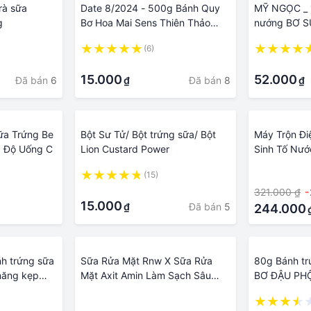
rà sữa
Date 8/2024 - 500g Bánh Quy
MỸ NGỌC _ 
g
Bơ Hoa Mai Sens Thiên Thảo
nướng BƠ S
Globe Vị Trứng Sữa, Hàng Cân
cake with B
(6)
Ký, DING DING FOOD
·
·
15.000
52.000
Đã bán
6
Đã bán
8
₫
₫
ữa Trứng Be
Bột Sư Tử/ Bột trứng sữa/ Bột
Máy Trộn Đi
c Độ Uống C
Lion Custard Power
Sinh Tố Nư
Máy Đánh T
(15)
·
Không Gỉ Má
·
321.000 ₫
Bếp Máy Tạ
15.000
Đã bán
5
₫
Cà Phê Cap
244.000
nh trứng sữa
Sữa Rửa Mặt Rnw X Sữa Rửa
80g Bánh tr
năng kẹp
Mặt Axit Amin Làm Sạch Sâu
BƠ ĐẬU PHỘ
 xà lách
Thu Nhỏ Lỗ Chân Lông Kiểm
NGỌC
·
thực phẩm
Soát Dầu Loại Bỏ Mụn Trứng Cá