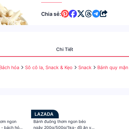
Chia sẻ:
Chi Tiết
Bách hóa
Sô cô la, Snack & Kẹo
Snack
Bánh quy mặn 
LAZADA
hơm ngon
Bánh đuông thơm ngon béo
 - bách hóa
ngậy 200g/500g/1kg- đồ ăn vặt