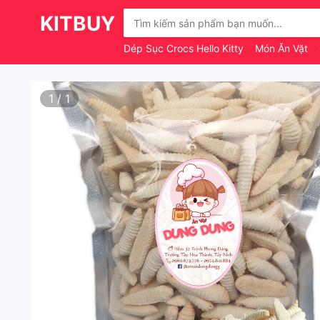
KITBUY
Dép Sục Crocs Hello Kitty
Món Ăn Vặt
1
/
1