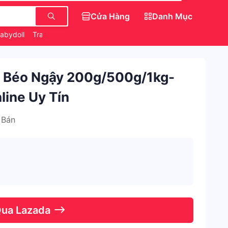
Cửa Hàng
Danh Mục
Babydoll
Trang Điểm Chính Hãng
Săn IPhone 0 Đồng
 Béo Ngậy 200g/500g/1kg-
line Uy Tín
 Bán
Qua Lazada