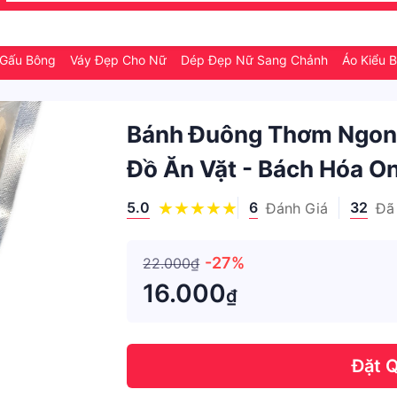
Gấu Bông
Váy Đẹp Cho Nữ
Dép Đẹp Nữ Sang Chảnh
Áo Kiểu 
Bánh Đuông Thơm Ngon
Đồ Ăn Vặt - Bách Hóa On
5.0
6
32
Đánh Giá
Đã
-27%
22.000₫
16.000
₫
Đặt 