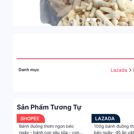
Danh mục
Lazada
Sản Phẩm Tương Tự
SHOPEE
LAZADA
Bánh đuông thơm ngon béo
100g bánh đuông t
ngậy - bánh con sâu sữa - con
béo ngậy- đồ ăn vặt