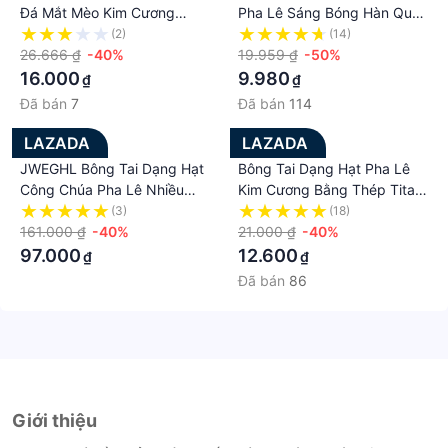
Đá Mắt Mèo Kim Cương
Pha Lê Sáng Bóng Hàn Quốc
Vàng Bạc Sterling S925 Hình
Mới Cái/bộ Cho Nữ Bông Tai
(2)
(14)
Vịt Thiên Nga Đáng Yêu
26.666 ₫
-40%
Hoa Kim Cương Giả Thời
19.959 ₫
-50%
Phong Cách Hàn Quốc Cho
Trang Quà Tặng Trang Sức
16.000
9.980
₫
₫
Nữ Trang Sức Thời Trang
Tiệc Tùng
Đã bán
7
Đã bán
114
LAZADA
LAZADA
JWEGHL Bông Tai Dạng Hạt
Bông Tai Dạng Hạt Pha Lê
Công Chúa Pha Lê Nhiều
Kim Cương Bằng Thép Titan
Màu Hình Vuông Thanh Lịch
Màu Vàng Thanh Lịch Hàn
(3)
(18)
Tinh Tế Thời Trang Cho Nữ
161.000 ₫
-40%
Quốc Cho Nữ Phụ Kiện
21.000 ₫
-40%
Phụ Kiện Trang Sức Cưới Cô
Trang Sức Thời Trang Bông
97.000
12.600
₫
₫
Dâu Hình Khối Siêu Nhỏ
Tai Dạng Thả Có Móc
Đã bán
86
Trong Suốt Sáng Bóng
Giới thiệu