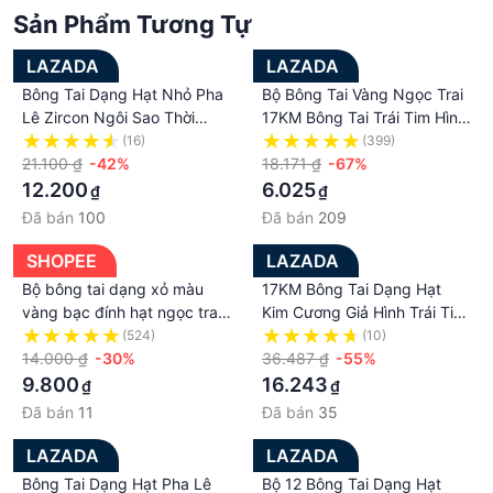
Sản Phẩm Tương Tự
LAZADA
LAZADA
Bông Tai Dạng Hạt Nhỏ Pha
Bộ Bông Tai Vàng Ngọc Trai
Lê Zircon Ngôi Sao Thời
17KM Bông Tai Trái Tim Hình
Trang Mới Màu Bạc Cho
Bướm Bông Tai Dạng Hạt
(16)
(399)
Nam Nữ Trang Sức Cá Tính
21.100 ₫
-42%
Rỗng Cho Nữ Trang Sức Pha
18.171 ₫
-67%
Quà Tặng Tiệc Tùng
Lê Lấp Lánh Kim Loại Thời
12.200
6.025
₫
₫
Trang 2022
Đã bán
100
Đã bán
209
SHOPEE
LAZADA
Bộ bông tai dạng xỏ màu
17KM Bông Tai Dạng Hạt
vàng bạc đính hạt ngọc trai
Kim Cương Giả Hình Trái Tim
pha lê hình trái tim thời trang
Ngôi Sao Hình Học Hợp Thời
(524)
(10)
cho nữ
14.000 ₫
-30%
Trang Cho Nữ Bộ Bông Tai
36.487 ₫
-55%
Pha Lê Màu Bạc Thời Trang
9.800
16.243
₫
₫
Quà Tặng Trang Sức
Đã bán
11
Đã bán
35
LAZADA
LAZADA
Bông Tai Dạng Hạt Pha Lê
Bộ 12 Bông Tai Dạng Hạt