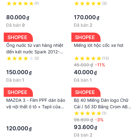
(1)
(2)
·
·
80.000
170.000
₫
₫
Đã bán
9
Đã bán
2
SHOPEE
SHOPEE
Ống nước từ van hàng nhiệt
Miếng lót hộc cốc xe hơi
đến két nước Spark 2012-
2018, Matiz 4, Spark m300
(2)
(13)
·
45.000 ₫
-11%
150.000
40.000
₫
₫
Đã bán
1
Đã bán
1
SHOPEE
SHOPEE
MAZDA 3 - Film PPF dán bảo
Bộ 40 Miếng Dán logo Chữ
vệ nội thất ô tô + Tapli cửa
Cái / Số 3D Bằng Crom ABS
Mazda 3 2020-2022
Độc Đáo Trang Trí Xe Hơi
·
(1)
DIY
96.600 ₫
-3%
·
93.600
₫
120.000
₫
Đã bán
2