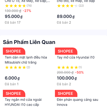
Cho Ô Tô, Xe Máy, Xe Đạp,
cho ôtô, xe máp, xe đạp
Phao Bơi 2 Xilanh/ Bơm mini
(76)
(22)
Honor
130.000 ₫
-27%
·
95.000
89.000
₫
₫
Đã bán
17
Đã bán
2
Sản Phẩm Liên Quan
SHOPEE
SHOPEE
Tem dán mặt lạnh điều hòa
Tay mở cửa Hyundai i10
Mitsubishi chữ trắng
(2)
(1)
·
200.000 ₫
-50%
6.000
100.000
₫
₫
Đã bán
1
Đã bán
2
SHOPEE
SHOPEE
Tay ngắn mở cửa ngoài
Đèn phản quang cảng sau
HYUNDAI I10 cao cấp
Innova