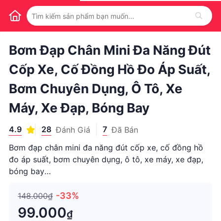
1
/
1
Bơm Đạp Chân Mini Đa Năng Đút
Cốp Xe, Cố Đồng Hồ Đo Áp Suất,
Bơm Chuyên Dụng, Ô Tô, Xe
Máy, Xe Đạp, Bóng Bay
4.9
28
7
Đánh Giá
Đã Bán
Bơm đạp chân mini đa năng đút cốp xe, cố đồng hồ
đo áp suất, bơm chuyên dụng, ô tô, xe máy, xe đạp,
bóng bay
================================== 🔐
Chế độ bảo hành, đổi trả sản phẩm. ✅ Đổi trả sản
-33%
148.000₫
phẩm trong vòng 7 ngày không cần lý do. ✅ Đổi mới
99.000
₫
sản phẩm trong vòng 30 n