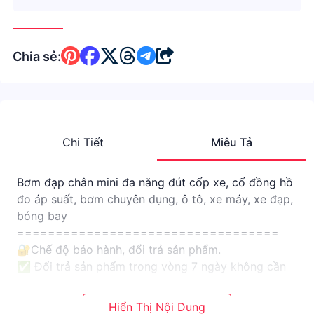
Chia sẻ:
Chi Tiết
Miêu Tả
Bơm đạp chân mini đa năng đút cốp xe, cố đồng hồ
đo áp suất, bơm chuyên dụng, ô tô, xe máy, xe đạp,
bóng bay
==================================
🔐Chế độ bảo hành, đổi trả sản phẩm.
✅ Đổi trả sản phẩm trong vòng 7 ngày không cần
lý do.
✅ Đổi mới sản phẩm trong vòng 30 ngày do lỗi của