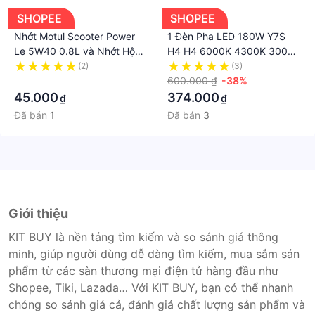
SHOPEE
SHOPEE
Nhớt Motul Scooter Power
1 Đèn Pha LED 180W Y7S
Le 5W40 0.8L và Nhớt Hộp
H4 H4 6000K 4300K 3000K
Số Motul Scooter Gear Plus
Chất Lượng Cao Cho Xe Hơi
(2)
(3)
80W90 120ML
·
600.000 ₫
-38%
45.000
374.000
₫
₫
Đã bán
1
Đã bán
3
Giới thiệu
KIT BUY là nền tảng tìm kiếm và so sánh giá thông
minh, giúp người dùng dễ dàng tìm kiếm, mua sắm sản
phẩm từ các sàn thương mại điện tử hàng đầu như
Shopee, Tiki, Lazada… Với KIT BUY, bạn có thể nhanh
chóng so sánh giá cả, đánh giá chất lượng sản phẩm và