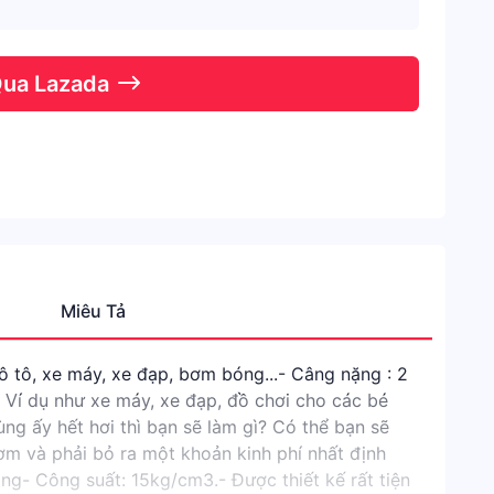
Qua Lazada
Miêu Tả
Thươn
Hiệu
 tô, xe máy, xe đạp, bơm bóng...- Câng nặng : 2
NO
 Ví dụ như xe máy, xe đạp, đồ chơi cho các bé
BRAN
ng ấy hết hơi thì bạn sẽ làm gì? Có thể bạn sẽ
Danh
ơm và phải bỏ ra một khoản kinh phí nhất định
mục
ng- Công suất: 15kg/cm3.- Được thiết kế rất tiện