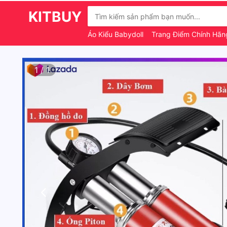
KITBUY
Áo Kiểu Babydoll
Trang Điểm Chính Hã
1
/
1