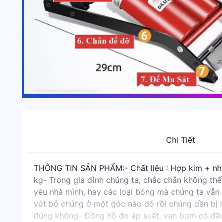
Chi Tiết
THÔNG TIN SẢN PHẨM:- Chất liệu : Hợp kim + nhựa 
kg- Trong gia đình chúng ta, chắc chắn không th
yêu nhà mình, hay các loại bóng mà chúng ta vẫn 
vứt bỏ chúng ở một góc nào đó rồi chúng dần bị l
đúng không- Đồng hồ đo áp suất, van bơm có đầu g