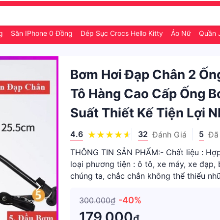
ng
Săn IPhone 0 Đồng
Dép Sục Crocs Hello Kitty
Áo Nữ
Quần 
Bơm Hơi Đạp Chân 2 Ốn
Tô Hàng Cao Cấp Ống B
Suất Thiết Kế Tiện Lợi 
4.6
32
5
Đánh Giá
Đã
THÔNG TIN SẢN PHẨM:- Chất liệu : Hợp 
loại phương tiện : ô tô, xe máy, xe đạp,
chúng ta, chắc chắn không thể thiếu n
Ví dụ như
-40%
300.000₫
179.000
₫