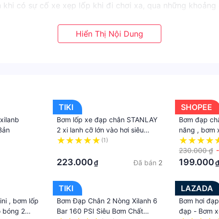
 khi có sự cố xe xẹp lốp khi đi chơi xa, qua những khoản
hóng và nhẹ nhàng hơn.- Dùng cho tất cả các loại xe như: Xe
TIKI
SHOPEE
xilanb
Bơm lốp xe đạp chân STANLAY
Bơm đạp châ
Bản
2 xi lanh cỡ lớn vào hơi siêu
năng , bơm 
nhanh
hơi nhập kh
(1)
·
230.000 ₫
223.000
199.000
Đã bán
2
₫
TIKI
LAZADA
ni , bơm lốp
Bơm Đạp Chân 2 Nòng Xilanh 6
Bơm hơi đạp
 bóng 2
Bar 160 PSI Siêu Bơm Chất
đạp - Bơm x