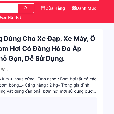
Cửa Hàng
Danh Mục
Jean Nữ Ngắn
Món Ăn Vặt
Váy Đẹp Cho Nữ
g Dùng Cho Xe Đạp, Xe Máy, Ô
ơm Hơi Có Đồng Hồ Đo Áp
Nhỏ Gọn, Dễ Sử Dụng.
 Bán
kim + nhựa cứng- Tính năng : Bơm hơi tất cả các
 bơm bóng...- Câng nặng : 2 kg- Trong gia đình
hững vật dụng cần phải bơm hơi mới sử dụng được!