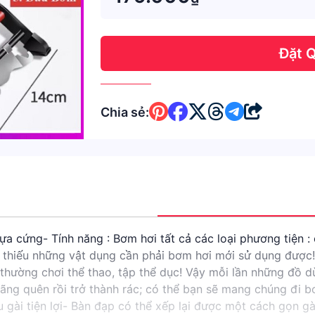
Đặt 
Chia sẻ:
cứng- Tính năng : Bơm hơi tất cả các loại phương tiện : ô
ể thiếu những vật dụng cần phải bơm hơi mới sử dụng được!
thường chơi thể thao, tập thể dục! Vậy mỗi lần những đồ dù
ãng quên rồi trở thành rác; có thể bạn sẽ mang chúng đi b
ài tiện lợi- Bàn đạp có thể xếp lại được một cách gọn gà