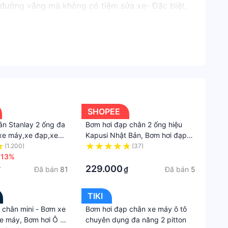
g đường vắng mà không có tiệm sửa xe- Đặc biệt,
Lazad
 đạp, xe máy, xe ôtô ...- Kích thước
Ô
tô
Ôtô,
Xe
máy
&
SHOPEE
Thiết
n Stanlay 2 ống đa
Bơm hơi đạp chân 2 ống hiệu
bị
xe máy,xe đạp,xe
Kapusi Nhật Bản, Bơm hơi đạp
định
ẩu
chân 2 XiLanh
(1.200)
(37)
vị
-13%
·
229.000
Đã bán
81
Đã bán
5
₫
₫
Lốp
&
TIKI
bánh
 chân mini - Bơm xe
Bơm hơi đạp chân xe máy ô tô
xe
e máy, Bơm hơi Ô Tô
chuyên dụng đa năng 2 pitton