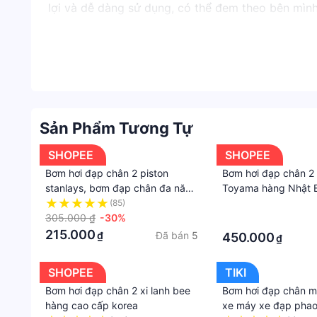
lợi và dễ dàng sử dụng, có thể đem theo bên mình
với 2 pitton sẽ giúp việc bơm hơi trở nên nhanh c
:49*31*47cm.
Sản Phẩm Tương Tự
SHOPEE
SHOPEE
Bơm hơi đạp chân 2 piston
Bơm hơi đạp chân 2 
stanlays, bơm đạp chân đa năng
Toyama hàng Nhật 
mini nhỏ gọn tiện dụng
(85)
·
305.000 ₫
-30%
·
215.000
Đã bán
5
₫
450.000
₫
SHOPEE
TIKI
Bơm hơi đạp chân 2 xi lanh bee
Bơm hơi đạp chân mi
hàng cao cấp korea
xe máy xe đạp phao