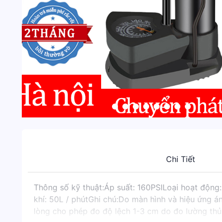
Chi Tiết
Thông số kỹ thuật:Áp suất: 160PSILoại hoạt động:
khí: 50L / phútGhi chú:Do màn hình và hiệu ứng án
lòng cho phép đo độ lệch 1-3 cm do đo lường thủ