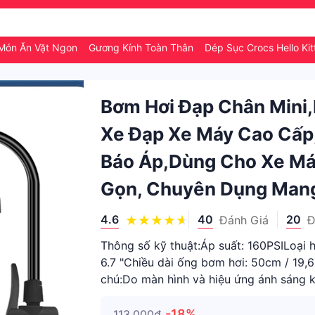
Món Ăn Vặt Ngon
Gương Kính Toàn Thân
Dép Sục Crocs Hello Ki
Bơm Hơi Đạp Chân Mini
Xe Đạp Xe Máy Cao Cấp
Báo Áp,dùng Cho Xe Máy
Gọn, Chuyên Dụng Mang
4.6
40
20
Đánh Giá
Đ
Thông số kỹ thuật:Áp suất: 160PSILoại 
6.7 "Chiều dài ống bơm hơi: 50cm / 19,6
chú:Do màn hình và hiệu ứng ánh sáng 
hơi khác so vớ
-18%
113.000₫