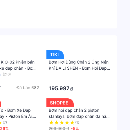
mục
Lazad
Ô
tô
Ôtô,
TIKI
Xe
KIO-02 Phiên bản
Bơm Hơi Dùng Chân 2 Ống Nén
máy
xe đạp chân - Bơm
Khí DA LI SHEN - Bơm Hơi Đạp
&
ống đa năng - Bơm
Chân Mini 2 Ống Bơm Ô Tô Xe
(216)
·
Thiết
n mini Xe Đạp, Xe
Máy Xe Đạp Nhỏ Gọn Tiện Lợi
·
bị
ô, Xe Hơi Đa Năng
Đã bán
682
₫
195.997
₫
định
 Gọn thân hợp kim
 trợ cả van Mỹ và
vị
SHOPEE
hương hiệu KIOTOOL
Tô - Bơm Xe Đạp
Bơm hơi đạp chân 2 piston
Lốp
y - Piston Êm Ái,
stanlays, bơm đạp chân đa năng
&
Khỏe, Nhiều Đầu
mini nhỏ gọn tiện dụng cao cấp
(7)
(1)
bánh
-26%
209.000 ₫
-5%