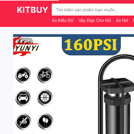
KITBUY
Áo Kiểu Nữ
Váy Đẹp Cho Nữ
Áo Nữ
1
/
1