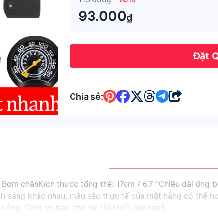
93.000
₫
Đặt 
Chia sẻ:
 Bơm chânKích thước tổng thể: 17cm / 6.7 "Chiều dài ống 
h sáng khác nhau, màu sắc thực tế của mặt hàng có thể hơi 
 công. Cảm ơn bạn cho sự hiểu biết của bạn!