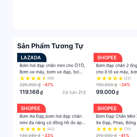
Sản Phẩm Tương Tự
LAZADA
SHOPEE
Bơm hơi đạp chân mini cho ÔTÔ,
Bơm đạp chân 2 ốn
Bơm xe máy, bơm xe đạp, bơm
cho ô tô xe máy, bơ
bóng đa năng và tiện dụng
chân mini 2 piston 
(59)
(23)
225.000 ₫
-47%
tiện lợi
150.000 ₫
-34%
119.168
99.000
Đã bán
213
₫
₫
SHOPEE
SHOPEE
Bơm Xe Đạp,bơm hơi đạp chân
Bơm Đạp Chân Mini
mini đa năng có đồng hồ đo áp
Xe Đạp, Phao, Bóng
suất, dùng cho xe máy, xe đạp,
Đạp Chân Đa Năng T
(42)
(70)
ô tô,thiết kế chuyên dụng mang
130.249 ₫
-33%
Sử Dụng
219.000 ₫
-41%