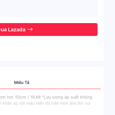
Qua Lazada
Miêu Tả
Thươn
Hiệu
bơm hơi: 50cm / 19,68 "Lưu lượng áp suất không
NO
khác so với màu hiển thị trên hình ảnh.Xin vui
BRAN
Danh