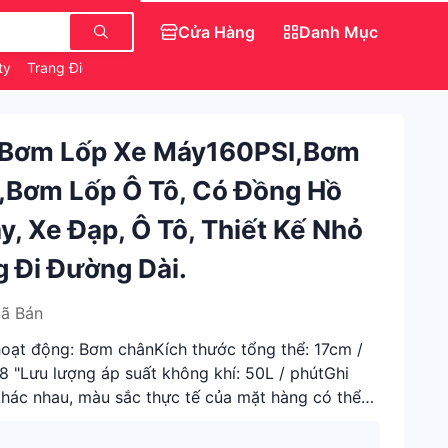
Cửa Hàng
Danh Mục
tty
Trang Điểm Chính Hãng
Săn IPhone 0 Đồng
,bơm Lốp Xe Máy160PSI,bơm
,bơm Lốp Ô Tô, Có Đồng Hồ
, Xe Đạp, Ô Tô, Thiết Kế Nhỏ
 Đi Đường Dài.
ã Bán
hoạt động: Bơm chânKích thước tổng thể: 17cm /
8 "Lưu lượng áp suất không khí: 50L / phútGhi
khác nhau, màu sắc thực tế của mặt hàng có thể