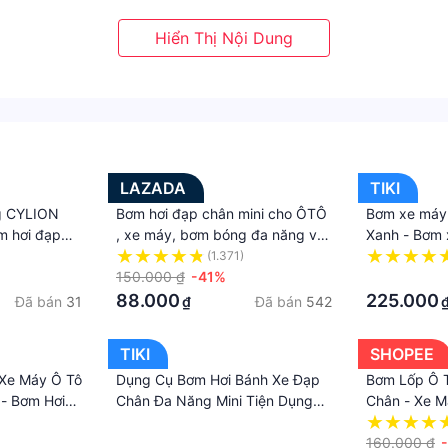
LAZADA
TIKI
g CYLION
Bơm hơi đạp chân mini cho ÔTÔ
Bơm xe máy 
m hơi đạp
, xe máy, bơm bóng đa năng và
Xanh - Bơm 
cao cấp và
tiện dụng / bơm xe đạp
đạp chân 2 
(1.371)
150.000 ₫
-41%
hơi đạp châ
·
Máy, Xe Ô t
88.000
225.000
Đã bán
31
Đã bán
542
₫
Dễ Dàng Xếp
siêu bền, hỗ
TIKI
SHOPEE
van Pháp T
 Xe Máy Ô Tô
Dụng Cụ Bơm Hơi Bánh Xe Đạp
Bơm Lốp Ô 
 - Bơm Hơi
Chân Đa Năng Mini Tiện Dụng
Chân - Xe Má
iện Ích Dễ
Dùng Cho Xe Đạp, Xe Máy - Màu
Nhẹ Nhàng, 
·
Giao Ngẫu Nhiên - Vận Chuyển
Cắm
160.000 ₫
·