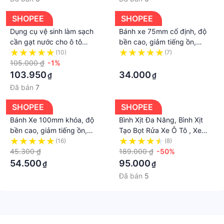
SHOPEE
SHOPEE
Dụng cụ vệ sinh làm sạch
Bánh xe 75mm cố định, độ
cần gạt nước cho ô tô
bền cao, giảm tiếng ồn,
Baseus CRXFQ nhỏ gọn, dễ
nhựa cứng cao cấp, đảm
(10)
(7)
thao tác và mang theo - Cao
105.000 ₫
-1%
bảo chất lượng, nhiều mẫu
·
Minh Shop
mã, giao hàng uy tín
103.950
34.000
₫
₫
Đã bán
7
SHOPEE
SHOPEE
Bánh Xe 100mm khóa, độ
Bình Xịt Đa Năng, Bình Xịt
bền cao, giảm tiếng ồn,
Tạo Bọt Rửa Xe Ô Tô , Xe
nhựa cứng cao cấp, đảm
Máy Bình Tưới Cây Cầm Tay
(16)
(8)
bảo chất lượng, nhiều mẫu
45.300 ₫
Tiện Dụng
189.000 ₫
-50%
mã, giao hàng uy tín
54.500
95.000
₫
₫
Đã bán
5