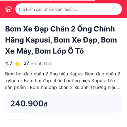
1
/
1
Bơm Xe Đạp Chân 2 Ống Chính
Hãng Kapusi, Bơm Xe Đạp, Bơm
Xe Máy, Bơm Lốp Ô Tô
4.7
27
Đánh Giá
Bơm hơi đạp chân 2 ống hiệu Kapusi Bơm đạp chân 2
xylanh - Bơm hơi đạp chân hai ống hiệu Kapusi Tên
sản phẩm : Bơm hơi đạp chân 2 XiLanh Thương hiệu :
Kapusi Màu : Cam Bảo hành 1 năm Bơm đạp chân đa
năng 2 XiLanh Kapusi cho lực bơm khỏe hơn, tiết kiệm
240.900
₫
thời gian , khôn