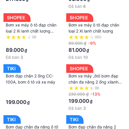
nhanh chóng và nhẹ nhàng hơn.
Đã bán
6
Sản phẩm có thể bơm lốp cho ô tô từ 7 chỗ trở
xuống
SHOPEE
SHOPEE
🤝 Shop cam kết :
Bơm xe máy ô tô đạp chân
Bơm xe máy ô tô đạp chân
- HÀNG CÓ SẴN
loại 2 Xi lanh chất lượng
loại 2 Xi lanh chất lượng
HANG LOAI 1
(9)
(50)
- 100% VIDEO do shop tự quay và khẳng định giao
·
89.000 ₫
-9%
hàng đến tay khách hàng sản phẩm sẽ như hình .
89.000
81.000
₫
₫
- Cam kết hàng chính hãng , chất lượng
Đã bán
3
Đã bán
10
- Ship hàng toàn quốc , nhận hàng mới thanh toán
- Đóng hàng ngay sau khi nhận đơn để hàng đến với
TIKI
SHOPEE
quý khách trong thời gian sớm nhất .
Bơm đạp chân 2 ống CC-
Bơm xe máy ,ôtô bơm đạp
- Bất kì một lỗi sản phẩm nào do nguyên nhân khách
100A, bơm ô tô và xe máy
chân đa năng 2 ống xilanh
quan từ nhà máy sản xuất sẽ được đổi trả trong
mini STANLAY cao cấp
·
(9)
vòng 7 ngày từ ngày quý khách nhận hàng
230.000 ₫
-13%
·
199.000
₫
199.000
₫
Đã bán
3
TIKI
TIKI
Bơm đạp chân đa năng ô tô
Bơm đạp chân đa năng 2