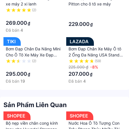
xe máy 2 xi lanh
Pitton cho ô tô xe máy
(2)
·
·
·
269.000
₫
229.000
₫
Đã bán
4
TIKI
LAZADA
Bơm Đạp Chân Đa Năng Mini
Bơm Đạp Chân Xe Máy Ô tô
Cho Ô Tô Xe Máy Xe Đạp
2 Ống Đa Năng USA Standar
Bơm Phao 2 Xilanh Cực Khỏe
Cực Khỏe
(2)
(59)
·
225.000 ₫
-8%
295.000
207.000
₫
₫
Đã bán
19
Đã bán
4
Sản Phẩm Liên Quan
SHOPEE
SHOPEE
Bộ nẹp viền chân cong kính
Nước Hoa Ô Tô Tượng Con