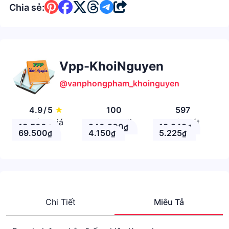
Chia sẻ:
Vpp-KhoiNguyen
@vanphongpham_khoinguyen
4.9
/
5
★
100
597
Đánh giá
Theo Dõi
Nhận xét
18.500
240.900
18.249
₫
₫
₫
69.500
4.150
5.225
₫
₫
₫
Chi Tiết
Miêu Tả