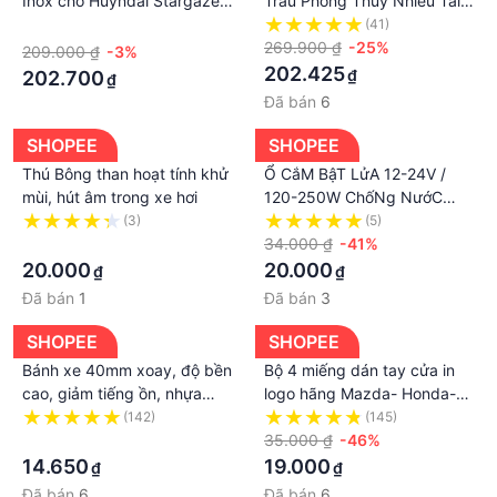
Inox cho Huyndai Stargazer
Trâu Phong Thủy Nhiều Tài
2022-2024
Lộc Đặt Taplo
·
(41)
269.900 ₫
-25%
209.000 ₫
-3%
202.425
₫
202.700
₫
Đã bán
6
SHOPEE
SHOPEE
Thú Bông than hoạt tính khử
Ổ CắM BậT LửA 12-24V /
mùi, hút âm trong xe hơi
120-250W ChốNg NướC
Cho Xe Hơi / Xe MáY / TàU
(3)
(5)
·
ThủY
34.000 ₫
-41%
20.000
20.000
₫
₫
Đã bán
1
Đã bán
3
SHOPEE
SHOPEE
Bánh xe 40mm xoay, độ bền
Bộ 4 miếng dán tay cửa in
cao, giảm tiếng ồn, nhựa
logo hãng Mazda- Honda-
cứng cao cấp, đảm bảo chất
Kia- Hyundai- Toyota- Ford-
(142)
(145)
lượng, nhiều mẫu mã, giao
·
Mitshubishi cao cấp
35.000 ₫
-46%
hàng uy tín
14.650
19.000
₫
₫
Đã bán
6
Đã bán
6