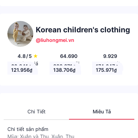
Korean children's clothing
@liuhongmei.vn
4.8
/
5
★
64.690
9.929
Đánh giá
Theo Dõi
Nhận xét
60.941
298.871
174.647
₫
₫
₫
121.956
138.706
175.971
₫
₫
₫
Chi Tiết
Miêu Tả
Chi tiết sản phẩm
Mùa: Xuân và Thu, Xuân, Thu