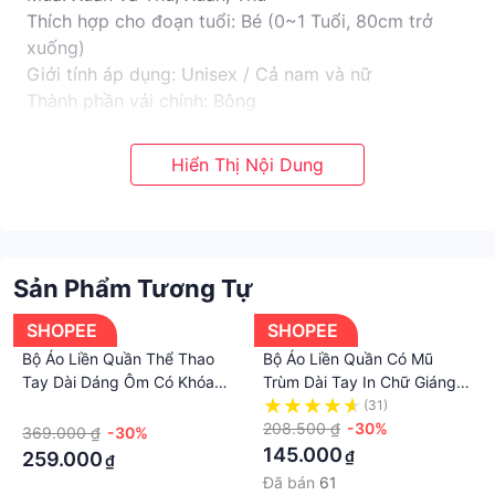
Thích hợp cho đoạn tuổi: Bé (0~1 Tuổi, 80cm trở
xuống)
Giới tính áp dụng: Unisex / Cả nam và nữ
Thành phần vải chính: Bông
Hàng tồn kho 3900
Thương hiệu riêng
Sản Phẩm Tương Tự
SHOPEE
SHOPEE
Bộ Áo Liền Quần Thể Thao
Bộ Áo Liền Quần Có Mũ
Tay Dài Dáng Ôm Có Khóa
Trùm Dài Tay In Chữ Giáng
Kéo Thời Trang Cho Nữ
Sinh Cho Bé Trai Bé Gái
·
(31)
LAA6
208.500 ₫
-30%
369.000 ₫
-30%
145.000
₫
259.000
₫
Đã bán
61