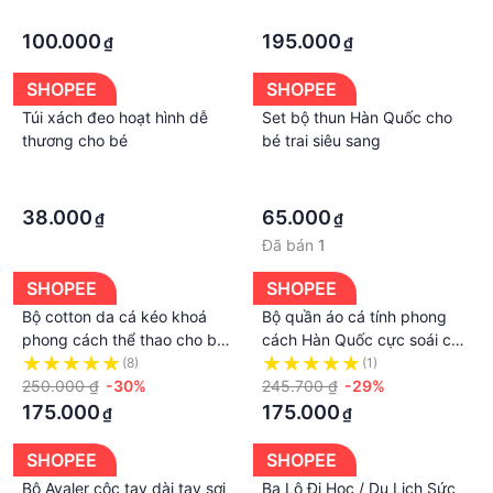
lạnh cao cấp
·
·
100.000
195.000
₫
₫
SHOPEE
SHOPEE
Túi xách đeo hoạt hình dễ
Set bộ thun Hàn Quốc cho
thương cho bé
bé trai siêu sang
·
·
·
·
38.000
65.000
₫
₫
Đã bán
1
SHOPEE
SHOPEE
Bộ cotton da cá kéo khoá
Bộ quần áo cá tính phong
phong cách thể thao cho bé
cách Hàn Quốc cực soái ca
trai, bộ thun unisex hàng
dành cho bé trai-Hàng
(8)
(1)
đẹp cho bé
250.000 ₫
-30%
Quảng Châu
245.700 ₫
-29%
175.000
175.000
₫
₫
SHOPEE
SHOPEE
Bộ Avaler cộc tay dài tay sợi
Ba Lô Đi Học / Du Lịch Sức