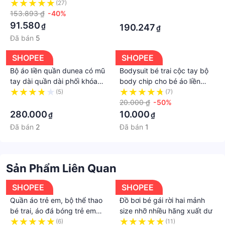
Màu Trơn 1O1
Đầu Kẻ Sọc Caro Màu Đỏ
(27)
·
153.893 ₫
-40%
Thời Trang Giáng Sinh Cho
·
Bé Gái
91.580
₫
190.247
₫
Đã bán
5
SHOPEE
SHOPEE
Bộ áo liền quần dunea có mũ
Bodysuit bé trai cộc tay bộ
tay dài quần dài phối khóa
body chip cho bé áo liền
kéo gợi cảm thời trang cho
quần xuất dư 100% cotton.
(5)
(7)
nữ
·
Đồ dài tay, bé gái vào
20.000 ₫
-50%
ShopNEM có nhé
280.000
10.000
₫
₫
Đã bán
2
Đã bán
1
Sản Phẩm Liên Quan
SHOPEE
SHOPEE
Quần áo trẻ em, bộ thể thao
Đồ bơi bé gái rời hai mảnh
bé trai, áo đá bóng trẻ em
size nhỡ nhiều hãng xuất dư
tuyển Việt Nam - Chất thun
(6)
(11)