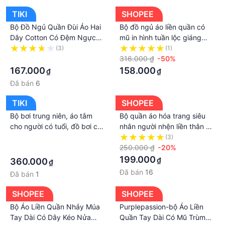
TIKI
SHOPEE
Bộ Đồ Ngủ Quần Đùi Áo Hai
Bộ đồ ngủ áo liền quần có
Dây Cotton Có Đệm Ngực
mũ in hình tuần lộc giáng
Liền CT142
sinh dành cho gia đình 2021
(3)
(1)
·
316.000 ₫
-50%
167.000
158.000
₫
₫
Đã bán
6
TIKI
SHOPEE
Bộ bơi trung niên, áo tắm
Bộ quần áo hóa trang siêu
cho người có tuổi, đồ bơi cho
nhân người nhện liền thân có
mẹ và bà, mẫu liền thân
mặt nạ trùm đầu cho bé
·
(3)
dáng váy & quần short đùi
HT01
250.000 ₫
-20%
·
rời gọn gàng, màu sắc trang
199.000
₫
360.000
₫
nhã, chất thun bơi lạnh Lycra
Đã bán
16
Đã bán
1
cao cấp dày mịn mát, co
giãn đa chiều | KT004
SHOPEE
SHOPEE
Bộ Áo Liền Quần Nhảy Múa
Purplepassion-bộ Áo Liền
Tay Dài Có Dây Kéo Nửa
Quần Tay Dài Có Mũ Trùm