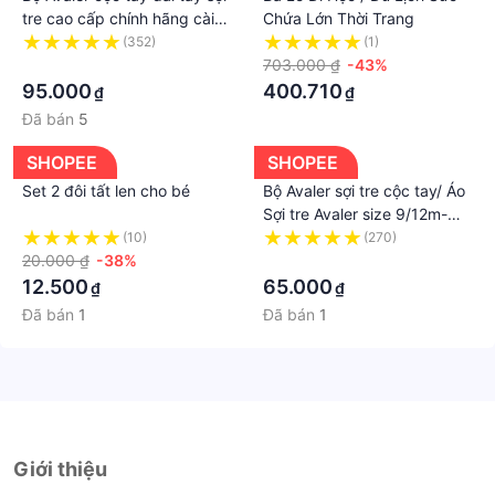
tre cao cấp chính hãng cài
Chứa Lớn Thời Trang
vai bé trai bé gái 2022
(352)
(1)
Mesaukiu CT001
·
703.000 ₫
-43%
95.000
400.710
₫
₫
Đã bán
5
SHOPEE
SHOPEE
Set 2 đôi tất len cho bé
Bộ Avaler sợi tre cộc tay/ Áo
Sợi tre Avaler size 9/12m-
>3-4y
(10)
(270)
20.000 ₫
-38%
·
12.500
65.000
₫
₫
Đã bán
1
Đã bán
1
Giới thiệu