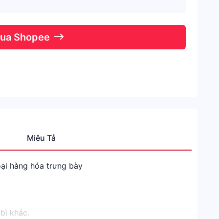
Qua Shopee
Miêu Tả
Danh
mục
oại hàng hóa trưng bày
Shope
Nhà
cửa
bì khác.
&