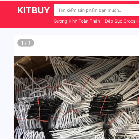
KITBUY
Gương Kính Toàn Thân
Dép Sục Crocs H
1
/
1