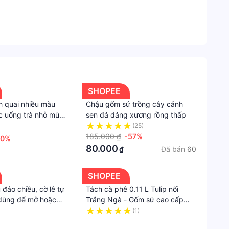
Hạn
bảo
hành
24
tháng
Xuất
SHOPEE
xứ
h quai nhiều màu
Chậu gốm sứ trồng cây cảnh
Việt
ốc uống trà nhỏ mùa
sen đá dáng xương rồng thấp
Nam
(25)
185.000 ₫
-57%
10%
Trọng
80.000
Đã bán
60
₫
lượng
được
hỗ
SHOPEE
trợ
 đảo chiều, cờ lê tự
Tách cà phê 0.11 L Tulip nổi
dùng để mở hoặc
Trắng Ngà - Gốm sứ cao cấp
1kg
Minh Long 1
(1)
·