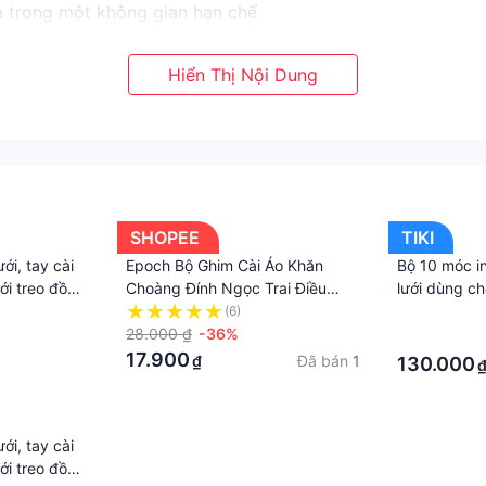
a trong một không gian hạn chế
 sắm phù hợp.Thiết kế này cũng rất đẹp và bền.
rưng bày, móc treo chống trộm, giá treo chống trộm, giá tr
ện...
SHOPEE
TIKI
ới, tay cài
Epoch Bộ Ghim Cài Áo Khăn
Bộ 10 móc in
ới treo đồ
Choàng Đính Ngọc Trai Điều
lưới dùng ch
n thoại,
Chỉnh Được Chống Lộ Hàng Nút
siêu thị, phụ
(6)
·
30 cm
Phong Cách Hàn Quốc Dành
28.000 ₫
-36%
decor trang 
·
Cho Nam|Set 10 Móc Treo Quần
17.900
Đã bán
1
₫
130.000
Áo Không Cần Đóng Đinh
ới, tay cài
ới treo đồ