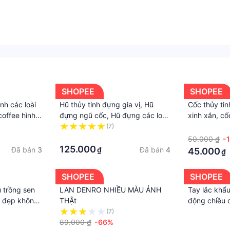
n thoại,
25 cm
SHOPEE
SHOPEE
nh các loài
Hũ thủy tinh đựng gia vị, Hũ
Cốc thủy tin
coffee hình
đựng ngũ cốc, Hũ đựng các loại
xinh xắn, c
ờ
trà cho gia đình
xuân.
(7)
·
·
50.000 ₫
-
125.000
Đã bán
3
Đã bán
4
₫
45.000
₫
SHOPEE
SHOPEE
 trồng sen
LAN DENRO NHIỀU MÀU ẢNH
Tay lắc khẩu
á đẹp không
THẬt
động chiều 
 Garden
siết bu lông
(7)
·
89.000 ₫
-66%
·