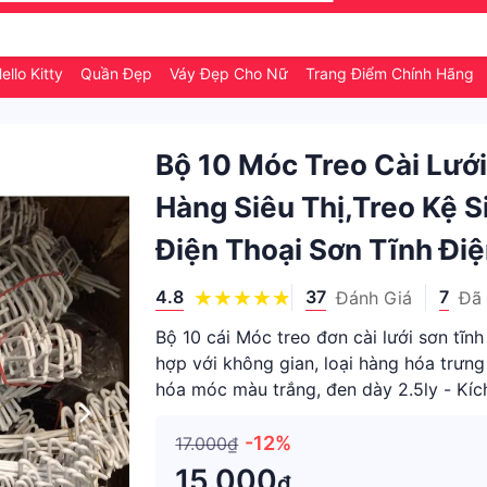
ello Kitty
Quần Đẹp
Váy Đẹp Cho Nữ
Trang Điểm Chính Hãng
Bộ 10 Móc Treo Cài Lướ
Hàng Siêu Thị,treo Kệ 
Điện Thoại Sơn Tĩnh Đi
4.8
37
7
Đánh Giá
Đã
Bộ 10 cái Móc treo đơn cài lưới sơn tĩn
hợp với không gian, loại hàng hóa trưn
hóa móc màu trắng, đen dày 2.5ly - Kí
sử dụng để t
-12%
17.000₫
15.000
₫