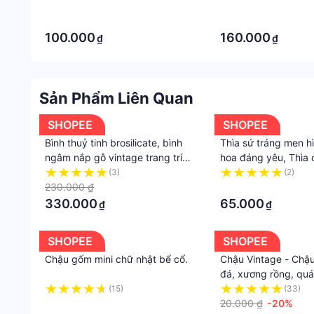
siêu thị, phụ kiện điện thoại,
siêu thị, phụ kiện điệ
·
·
decor trang trí dài 5 cm
decor trang trí dài 
·
·
100.000
160.000
₫
₫
Sản Phẩm Liên Quan
SHOPEE
SHOPEE
Bình thuỷ tinh brosilicate, bình
Thìa sứ tráng men hì
ngâm nắp gỗ vintage trang trí
hoa đáng yêu, Thìa 
bếp.
hoa Tulip và Mười gi
(3)
(2)
230.000 ₫
·
330.000
65.000
₫
₫
SHOPEE
SHOPEE
Chậu gốm mini chữ nhật bể cổ.
Chậu Vintage - Chậu
đá, xương rồng, qu
phải nói nhiều | Joy
(15)
(33)
·
20.000 ₫
-20%