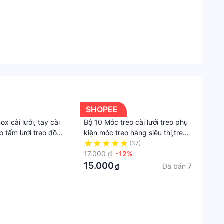
Đời
sống
eo phụ kiện điện thoại, móc treo siêu thị, khóa
Sắp
xếp
nhà
cửa
Móc
SHOPEE
treo
ox cài lưới, tay cài
Bộ 10 Móc treo cài lưới treo phụ
o tấm lưới treo đồ
kiện móc treo hàng siêu thị,treo
Loại
 kiện điện thoại,
kệ siêu thị móc treo ốp lưng điện
(37)
bảo
trí dài 20 cm
thoại sơn tĩnh điện
17.000 ₫
-12%
hành
15.000
Đã bán
7
₫
₫
Bảo
hành
nhà
sản
xuất