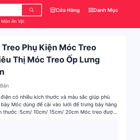
Cửa Hàng
Danh Mục
Món Ăn Vặt Ngon
Dép Đẹp Nữ Sang Chảnh
Áo Kiểu Nữ
i Treo Phụ Kiện Móc Treo
Siêu Thị Móc Treo Ốp Lưng
ện
 Bán
h điện có nhiều kích thước và màu sắc giúp phù
g bày Móc dùng để cài vào lưới để trưng bày hàng
ch thước :5cm/ 10cm/ 15cm/ 20cm Móc treo được