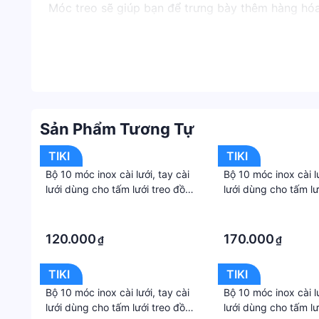
Móc treo sẽ giúp bạn để trưng bày thêm hàng hó
Móc treo sẽ mang lại cho người tiêu dùng lựa chọ
Móc treo phụ kiện điện thoại, móc treo hàng hóa t
chặn chống trộm, khóa chặn móc treo, khóa phụ ki
Sản Phẩm Tương Tự
TIKI
TIKI
Bộ 10 móc inox cài lưới, tay cài
Bộ 10 móc inox cài lư
lưới dùng cho tấm lưới treo đồ
lưới dùng cho tấm lư
siêu thị, phụ kiện điện thoại,
siêu thị, phụ kiện điệ
·
·
decor trang trí dài 15 cm
decor trang trí dài 
·
·
120.000
170.000
₫
₫
TIKI
TIKI
Bộ 10 móc inox cài lưới, tay cài
Bộ 10 móc inox cài lư
lưới dùng cho tấm lưới treo đồ
lưới dùng cho tấm lư