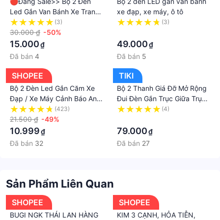
🔴Đang Sale>> Bộ 2 Đèn
Bộ 2 đèn LED gắn van bánh
cùng đồng hành và tin tưởng shop. Shop sẽ cố gắng
Led Gắn Van Bánh Xe Trang
xe đạp, xe máy, ô tô
Trí Nhiều Màu Cho Xe Đạp,
nhiều hơn nữa ạ !
(3)
(3)
Xe Máy, Xe hơi, Xe Ô tô.
30.000 ₫
-50%
·
15.000
49.000
₫
₫
Đã bán
4
Đã bán
5
SHOPEE
TIKI
Bộ 2 Đèn Led Gắn Căm Xe
Bộ 2 Thanh Giá Đỡ Mở Rộng
Đạp / Xe Máy Cảnh Báo An
Đui Đèn Gắn Trục Giữa Trục
Toàn
Côn, Ti Kẹp Moay Ơ Xe Đạp
(423)
(4)
21.500 ₫
-49%
Trước Sau Cho Đèn Led Xe
·
Đạp, Phụ Kiện Xe Đạp Mai
10.999
79.000
₫
₫
Lee
Đã bán
32
Đã bán
27
Sản Phẩm Liên Quan
SHOPEE
SHOPEE
BUGI NGK THÁI LAN HÀNG
KIM 3 CẠNH, HỎA TIỄN,