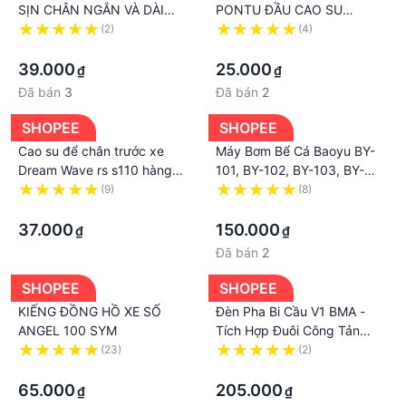
SỊN CHÂN NGẮN VÀ DÀI
PONTU ĐẦU CAO SU
DÙNG CHO CÁC LOẠI XE
HONDA DREAM WAVE CUB
(2)
(4)
HONDA YAMAHA SYM
·
KIM 3 CẠNH PHỤ TÙNG
·
C5HSA C7HSA C6HSA CPR6
CHẤT - CHUẨN ZIN GIAO
39.000
25.000
₫
₫
HÀNG TOÀN QUỐC
Đã bán
3
Đã bán
2
SHOPEE
SHOPEE
Cao su để chân trước xe
Máy Bơm Bể Cá Baoyu BY-
Dream Wave rs s110 hàng
101, BY-102, BY-103, BY-
cao cấp thái lan và việt nam
104, BY-105, BY-106, BY-
(9)
(8)
phụ tùng chợ trời.
·
107
·
37.000
150.000
₫
₫
Đã bán
2
SHOPEE
SHOPEE
KIẾNG ĐỒNG HỒ XE SỐ
Đèn Pha Bi Cầu V1 BMA -
ANGEL 100 SYM
Tích Hợp Đuôi Công Tản
Nhiệt Cao Cấp Cos Vàng
(23)
(2)
·
Pha Trắng
·
65.000
205.000
₫
₫