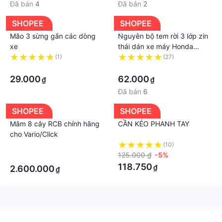
Đã bán
4
Đã bán
2
SHOPEE
SHOPEE
Mão 3 sừng gắn các dòng
Nguyên bộ tem rời 3 lớp zin
xe
thái dán xe máy Honda
Wave A Wave Alpha đời
(1)
(27)
·
2016 màu đen
·
29.000
62.000
₫
₫
Đã bán
6
SHOPEE
SHOPEE
Mâm 8 cây RCB chính hãng
CẦN KÉO PHANH TAY
cho Vario/Click
·
(10)
125.000 ₫
-5%
·
118.750
₫
2.600.000
₫