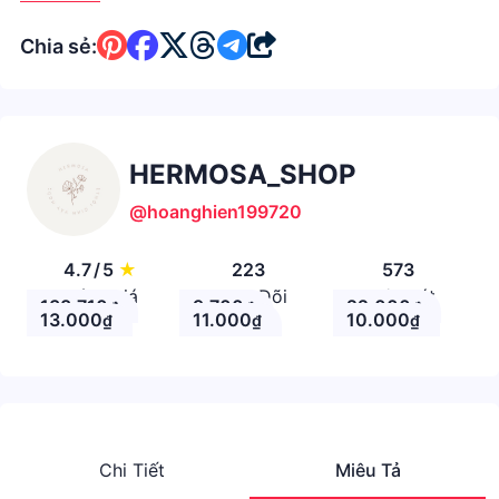
Chia sẻ:
HERMOSA_SHOP
@hoanghien199720
4.7
/
5
★
223
573
Đánh giá
Theo Dõi
Nhận xét
138.710
9.700
22.000
₫
₫
₫
13.000
11.000
10.000
₫
₫
₫
Chi Tiết
Miêu Tả