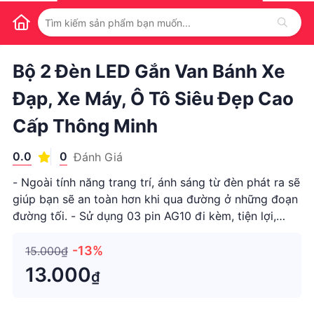
1
/
1
Bộ 2 Đèn LED Gắn Van Bánh Xe
Đạp, Xe Máy, Ô Tô Siêu Đẹp Cao
Cấp Thông Minh
0.0
0
Đánh Giá
- Ngoài tính năng trang trí, ánh sáng từ đèn phát ra sẽ
giúp bạn sẽ an toàn hơn khi qua đường ở những đoạn
đường tối. - Sử dụng 03 pin AG10 đi kèm, tiện lợi,
không tốn nhiều chi phí.- Không bị vô nước khi di
chuyển dưới trời mưa, đường ngập nước, khi rửa xe…
-13%
15.000₫
- Thiết k
13.000
₫