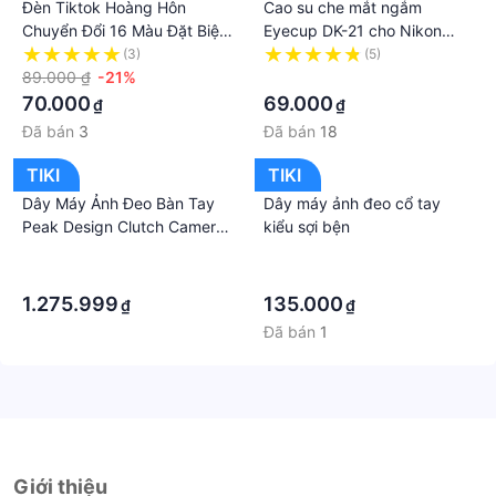
Đèn Tiktok Hoàng Hôn
Cao su che mắt ngắm
Chuyển Đổi 16 Màu Đặt Biệt
Eyecup DK-21 cho Nikon
Đều Khiển Remot - HÀNG
D750
(3)
(5)
LOẠI 1- HÀNG CHÍNH HÃNG
89.000 ₫
-21%
·
MINIIN
70.000
69.000
₫
₫
Đã bán
3
Đã bán
18
TIKI
TIKI
Dây Máy Ảnh Đeo Bàn Tay
Dây máy ảnh đeo cổ tay
Peak Design Clutch Camera
kiểu sợi bện
Hand-Strap CL-2 - Hàng
·
·
Chính Hãng
·
·
1.275.999
135.000
₫
₫
Đã bán
1
Giới thiệu