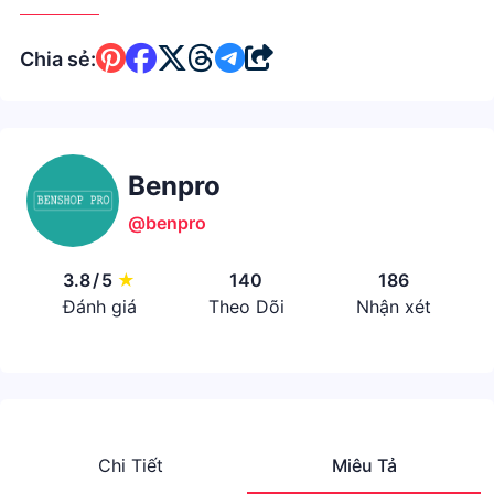
Chia sẻ:
Benpro
@benpro
3.8
/
5
★
140
186
Đánh giá
Theo Dõi
Nhận xét
Chi Tiết
Miêu Tả