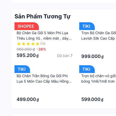
Sản Phẩm Tương Tự
SHOPEE
TIKI
Bộ Chăn Ga Gối 5 Món Phi Lụa
Trọn Bộ Chăn Ga Gối
Thêu Lông Vũ , mềm mát , dày
Lavish Silk Cao Cấp
dặn đủ mọi kích thước
Hàng Loại 1 -Nâu Đấ
(15)
·
960.000 ₫
-38%
·
595.200
Đã bán
7
₫
999.000
₫
TIKI
TIKI
Bộ Chăn Trần Bông Ga Gối Phi
Trọn bộ chăn-vỏ gối
Lụa 5 Món Cao Cấp Màu Hồng
bóng 1m6/1m8 trơn
Ruốc
119. Bộ drap phi bó
·
·
ra phi bóng. Bộ drap
·
·
ra phi lụa. Bộ ga phi
499.000
599.000
₫
₫
giường - drap giườn
giường - ra giường.