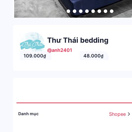
Thư Thái bedding
@anh2401
109.000
48.000
₫
₫
Danh mục
Shopee