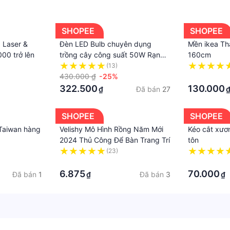
SHOPEE
SHOPEE
 Laser &
Đèn LED Bulb chuyên dụng
Mền ikea Th
00 trở lên
trồng cây công suất 50W Rạng
160cm
Đông - TR140N1/50W WR
(13)
430.000 ₫
-25%
·
322.500
130.000
Đã bán
27
₫
SHOPEE
SHOPEE
 Taiwan hàng
Velishy Mô Hình Rồng Năm Mới
Kéo cắt xươn
2024 Thủ Công Để Bàn Trang Trí
tôn
(23)
·
·
6.875
70.000
Đã bán
1
Đã bán
3
₫
₫