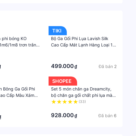
TIKI
a phi bóng KO
Bộ Ga Gối Phi Lụa Lavish Silk
m6/1m8 trơn trắng
Cao Cấp Mát Lạnh Hàng Loại 1
drap phi bóng 1 màu.
Không Nối Vải - Đỏ Đô
·
bóng. Bộ drap phi
·
 phi lụa. Bộ ga phi
499.000
Đã bán
2
₫
₫
ng - drap giường -
- ra giường.
SHOPEE
n Bông Ga Gối Phi
Set 5 món chăn ga Dreamcity,
Cao Cấp Màu Xám
bộ chăn ga gối chất phi lụa màu
ại 1 Không Nối Vải
pastel tặng kèm vỏ gối ôm
(33)
 1m6 và 1m8
·
928.000
Đã bán
6
₫
₫