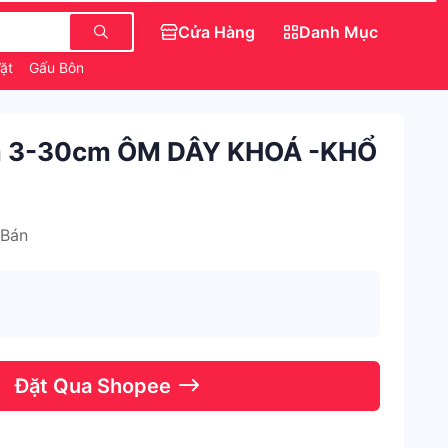
Cửa Hàng
Danh Mục
Vặt
Gấu Bông
Săn IPhone 0 Đồng
Áo Kiểu Babydoll
m 3-30cm ÔM DÂY KHOÁ -KHỔ
 Bán
Đặt Qua Shopee