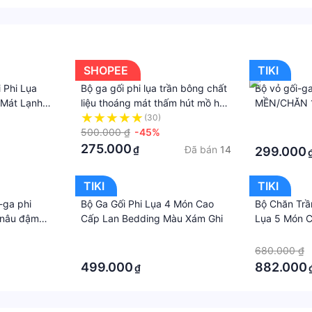
SHOPEE
TIKI
 Phi Lụa
Bộ ga gối phi lụa trần bông chất
Bộ vỏ gối-g
 Mát Lạnh
liệu thoáng mát thấm hút mồ hôi
MỀN/CHĂN 1
t
tốt ,Ga giường vỏ gối phi lụa cho
kem 07. Bộ 
(30)
·
mùa hè mẫu mới
500.000 ₫
-45%
Bộ grap phi 
·
lụa. Bộ grap
275.000
Đã bán
14
₫
299.000
lụa. Ga giườ
grap giường 
TIKI
TIKI
-ga phi
Bộ Ga Gối Phi Lụa 4 Món Cao
Bộ Chăn Trầ
 nâu đậm
Cấp Lan Bedding Màu Xám Ghi
Lụa 5 Món 
ng 1 màu. Bộ
Kem Hàng Lo
·
·
 phi lụa. Bộ
Kích Thước
·
680.000 ₫
 lụa. Ga
499.000
882.000
₫
g - grap