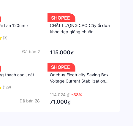
SHOPEE
ái Lan 120cm x
CHẤT LƯỢNG CAO Cây ổi dứa
khỏe đẹp giống chuẩn
(3)
·
·
Đã bán
2
₫
115.000
₫
SHOPEE
g thạch cao , cắt
Onebuy Electricity Saving Box
Voltage Current Stabilization
Energy Power ST
(129)
·
114.024 ₫
-38%
Đã bán
28
71.000
₫