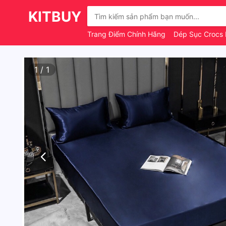
KITBUY
Trang Điểm Chính Hãng
Dép Sục Crocs H
1
/
1