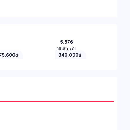
5.576
Nhận xét
75.600
840.000
₫
₫