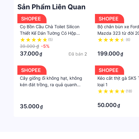
Sản Phẩm Liên Quan
SHOPEE
SHOPEE
Cọ Bồn Cầu Chà Toilet Silicon
Bộ chắn bùn xe Ford
Thiết Kế Dán Tường Có Hộp
Mazda 323 từ đời 20
Đựng Và Khe Thoát Nước Kèm
(5)
(6)
Bàn Chải Nhỏ Cọ Sạch Vết Bẩn
39.000 ₫
-5%
·
37.000
199.000
Đã bán
2
₫
₫
SHOPEE
SHOPEE
Cây giống ổi không hạt, không
Kéo cắt thịt gà SK5
kén đát trồng, ra quả quanh
loại 1
năm, trồng chậu, trồng vườn sân
·
(18)
thượng được.
·
·
50.000
₫
35.000
₫