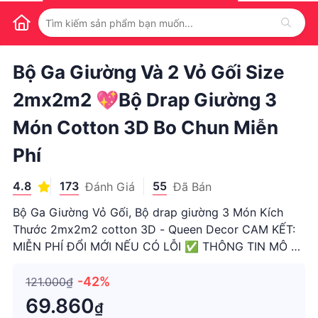
1
/
1
Bộ Ga Giường Và 2 Vỏ Gối Size
2mx2m2 💖Bộ Drap Giường 3
Món Cotton 3D Bo Chun Miễn
Phí
4.8
173
55
Đánh Giá
Đã Bán
Bộ Ga Giường Vỏ Gối, Bộ drap giường 3 Món Kích
Thước 2mx2m2 cotton 3D - Queen Decor CAM KẾT:
MIỄN PHÍ ĐỔI MỚI NẾU CÓ LỖI ​​​​​✅ THÔNG TIN MÔ TẢ
SẢN PHẨM 👉 Sản phẩm Bao gồm 3 Món : + 1 Ga
giường Kích Thước 2mx2m2 + 2 Vỏ Gối Nằm Kích
-42%
121.000₫
Thước 45x65cm 👉 Chất liệu Ga
69.860
₫