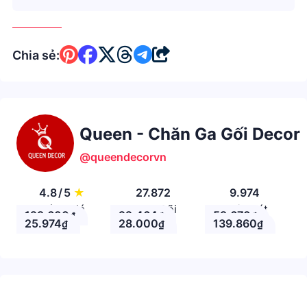
Chia sẻ:
Queen - Chăn Ga Gối Decor
@queendecorvn
4.8
/
5
★
27.872
9.974
Đánh giá
Theo Dõi
Nhận xét
129.600
22.464
59.670
₫
₫
₫
25.974
28.000
139.860
₫
₫
₫