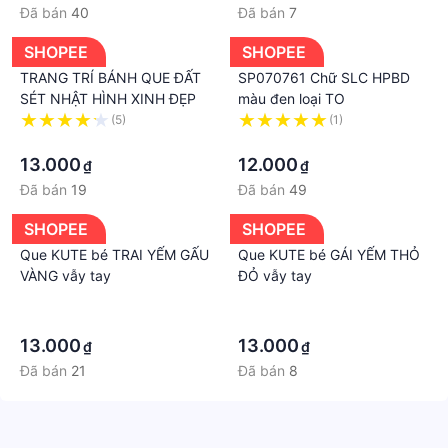
#gagoipolyvogoi #bogagoi #bogagiuong
Đã bán
40
Đã bán
7
#gatraidem #gabocdem #gatraigiuonggiare #ganem
SHOPEE
SHOPEE
#gabocdem #gatrai #gagoi #gagiare
#gatraigiuongm6 #gatraigiuongm8 #QueenDecor
TRANG TRÍ BÁNH QUE ĐẤT
SP070761 Chữ SLC HPBD
SÉT NHẬT HÌNH XINH ĐẸP
màu đen loại TO
(5)
(1)
·
·
13.000
12.000
₫
₫
Đã bán
19
Đã bán
49
SHOPEE
SHOPEE
Que KUTE bé TRAI YẾM GẤU
Que KUTE bé GÁI YẾM THỎ
VÀNG vẫy tay
ĐỎ vẫy tay
·
·
·
·
13.000
13.000
₫
₫
Đã bán
21
Đã bán
8