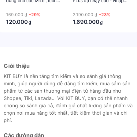
dùng cho các Mixer, Icon
PLus độ nhạy cao - Nhập
âm thanh.
pro, Solo, MK3 và các dòng
Khẩu
·
·
*Nhỏ Gọn Cực Kì Tiện Lợi
có cổng live 6.5
169.000 ₫
-29%
2.190.000 ₫
-23%
HƯỚNG DẪN SỬ DỤNG
120.000
1.690.000
₫
₫
1. Khi Dùng cho Máy vi tính hoặc Laptop :
+ Loa có 2 cổng cắm 1 cổng cắm usb, Quý khách
cắm vào cổng USB bất kì của máy tính hoặc cổng
USB của Laptop
+ 1 Cổng cắm 3.5mm Quý khách cắm vào có biểu
tượng tai nghe trong máy tính hoặc hoặc laptop
Giới thiệu
2. Dùng cho Điện Thoại hoặc Máy tính bảng :
KIT BUY là nền tảng tìm kiếm và so sánh giá thông
+ Loa có 2 Jack cắm 1 Jack usb, Quý khách cắm
minh, giúp người dùng dễ dàng tìm kiếm, mua sắm sản
vào pin sạc dự phòng có dung lượng 12,000 trở lên
phẩm từ các sàn thương mại điện tử hàng đầu như
hoặc nguồn điện qua củ sạc điện thoại.
Shopee, Tiki, Lazada… Với KIT BUY, bạn có thể nhanh
+ 1 Jack AUX 3.5 Quý khách cắm vào Jack tai nghe
chóng so sánh giá cả, đánh giá chất lượng sản phẩm và
của điện thoại hoặc máy tính bảng.
chọn nơi mua hàng tốt nhất, tiết kiệm thời gian và chi
phí.
Các đường dẫn