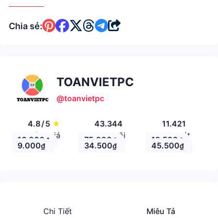
Chia sẻ:
TOANVIETPC
@toanvietpc
4.8
/
5
★
43.344
11.421
Đánh giá
Theo Dõi
Nhận xét
16.000
75.000
19.500
₫
₫
₫
9.000
34.500
45.500
₫
₫
₫
Chi Tiết
Miêu Tả