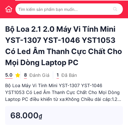
1
/
1
Bộ Loa 2.1 2.0 Máy Vi Tính Mini
YST-1307 YST-1046 YST1053
Có Led Âm Thanh Cực Chất Cho
Mọi Dòng Laptop PC
5.0
8
1
Đánh Giá
Đã Bán
Bộ Loa Máy Vi Tính Mini YST-1307 YST-1046
YST1053 Có Led Âm Thanh Cực Chất Cho Mọi Dòng
Laptop PC điều khiển từ xa:Không Chiều dài cáp:1.2m
Hỗ trợ APP:Không Nguồn điện:AC Dải tần số:100Hz-
20KHz Màu sắc:Đen Công suất đầu ra:8W Số Mô
68.000
₫
Hình:YST-1307Speaker Type:Loa siêu