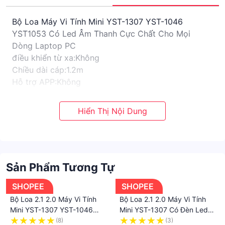
Bộ Loa Máy Vi Tính Mini YST-1307 YST-1046
YST1053 Có Led Âm Thanh Cực Chất Cho Mọi
Dòng Laptop PC
điều khiển từ xa:Không
Chiều dài cáp:1.2m
Hỗ trợ APP:Không
Nguồn điện:AC
Dải tần số:100Hz-20KHz
Màu sắc:Đen
Công suất đầu ra:8W
Số Mô Hình:YST-1307Speaker Type:Loa siêu trầm
Thông minh Trợ Lý Cá Nhân:Không Có
Sản Phẩm Tương Tự
Hỗ trợ Thẻ Nhớ:Không
Bảo hành:1 năm
SHOPEE
SHOPEE
Số của Loa 3
Bộ Loa 2.1 2.0 Máy Vi Tính
Bộ Loa 2.1 2.0 Máy Vi Tính
xuất xứ:Trung Quốc
Mini YST-1307 YST-1046
Mini YST-1307 Có Đèn Led
Built-in Microphone:Không
YST1053 Có Led Âm Thanh
Âm Thanh Hay Cực Chất
(8)
(3)