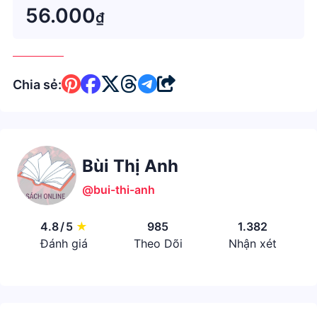
56.000
₫
Chia sẻ:
Bùi Thị Anh
@bui-thi-anh
4.8
/
5
★
985
1.382
Đánh giá
Theo Dõi
Nhận xét