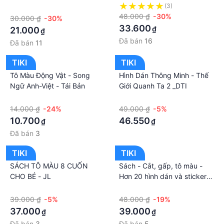
·
(3)
48.000 ₫
-30%
30.000 ₫
-30%
33.600
₫
21.000
₫
Đã bán
16
Đã bán
11
TIKI
TIKI
Tô Màu Động Vật - Song
Hình Dán Thông Minh - Thế
Ngữ Anh-Việt - Tái Bản
Giới Quanh Ta 2 _DTI
·
·
14.000 ₫
-24%
49.000 ₫
-5%
10.700
46.550
₫
₫
Đã bán
3
TIKI
TIKI
SÁCH TÔ MÀU 8 CUỐN
Sách - Cắt, gấp, tô màu -
CHO BÉ - JL
Hơn 20 hình dán và sticker
rèn luyện kỹ năng cho trẻ 3 -
·
·
9 tuổi - Bộ 3 cuốn - Đinh Tị
39.000 ₫
-5%
48.000 ₫
-19%
Books
37.000
39.000
₫
₫
Đã bán
3
Đã bán
5