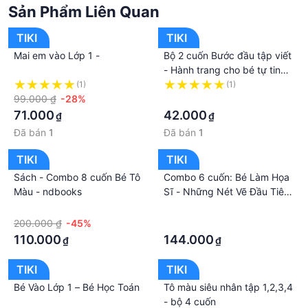
Sản Phẩm Liên Quan
TIKI
TIKI
Mai em vào Lớp 1 -
Bộ 2 cuốn Bước đầu tập viết
- Hành trang cho bé tự tin
vào lớp 1
(1)
(1)
99.000 ₫
-28%
·
71.000
42.000
₫
₫
Đã bán
1
Đã bán
1
TIKI
TIKI
Sách - Combo 8 cuốn Bé Tô
Combo 6 cuốn: Bé Làm Họa
Màu - ndbooks
Sĩ - Những Nét Vẽ Đầu Tiên
cho bé từ 3 đến 6 tuổi
·
·
200.000 ₫
-45%
·
110.000
144.000
₫
₫
TIKI
TIKI
Bé Vào Lớp 1 – Bé Học Toán
Tô màu siêu nhân tập 1,2,3,4
- bộ 4 cuốn