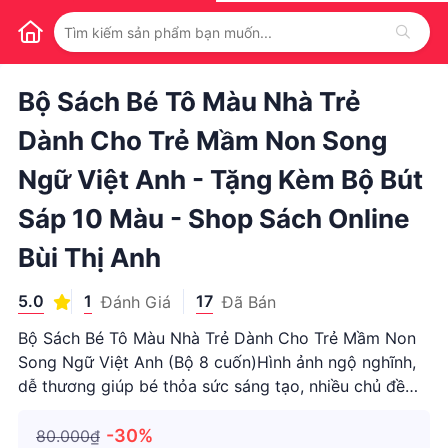
1
/
1
Bộ Sách Bé Tô Màu Nhà Trẻ
Dành Cho Trẻ Mầm Non Song
Ngữ Việt Anh - Tặng Kèm Bộ Bút
Sáp 10 Màu - Shop Sách Online
Bùi Thị Anh
5.0
1
17
Đánh Giá
Đã Bán
Bộ Sách Bé Tô Màu Nhà Trẻ Dành Cho Trẻ Mầm Non
Song Ngữ Việt Anh (Bộ 8 cuốn)Hình ảnh ngộ nghĩnh,
dễ thương giúp bé thỏa sức sáng tạo, nhiều chủ đề
cho bé khám phá.Kèm hình ảnh là những từ đơn giản
s...
-30%
80.000₫