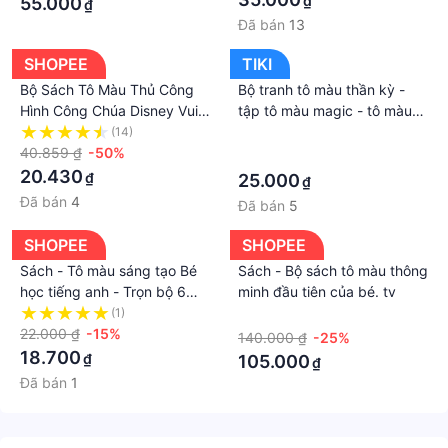
₫
55.000
₫
Đã bán
13
SHOPEE
TIKI
Bộ Sách Tô Màu Thủ Công
Bộ tranh tô màu thần kỳ -
Hình Công Chúa Disney Vui
tập tô màu magic - tô màu
Nhộn Giáo Dục Cho Bé DIY
ma thuật cho bé - Sách ma
(14)
·
40.859 ₫
-50%
thuật tô nước cho bé
·
20.430
₫
25.000
₫
Đã bán
4
Đã bán
5
SHOPEE
SHOPEE
Sách - Tô màu sáng tạo Bé
Sách - Bộ sách tô màu thông
học tiếng anh - Trọn bộ 6
minh đầu tiên của bé. tv
cuốn dành cho bé 3 - 6 tuổi
(1)
·
- Đinh Tị Books
22.000 ₫
-15%
140.000 ₫
-25%
18.700
₫
105.000
₫
Đã bán
1