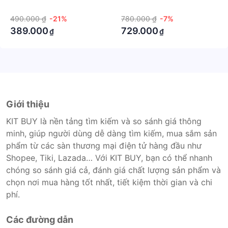
chạy pin cao cấp
cấp cho bé trai
·
·
490.000 ₫
-21%
780.000 ₫
-7%
389.000
729.000
₫
₫
Giới thiệu
KIT BUY là nền tảng tìm kiếm và so sánh giá thông
minh, giúp người dùng dễ dàng tìm kiếm, mua sắm sản
phẩm từ các sàn thương mại điện tử hàng đầu như
Shopee, Tiki, Lazada… Với KIT BUY, bạn có thể nhanh
chóng so sánh giá cả, đánh giá chất lượng sản phẩm và
chọn nơi mua hàng tốt nhất, tiết kiệm thời gian và chi
phí.
Các đường dẫn