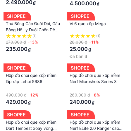
#be4thangtuoi #be6thangtuoi
2.490.000
₫
4.500.000
₫
#botandamkichthichvigiac #botandamnhalam
#botandamngucoc #botngotandam
SHOPEE
SHOPEE
#giaviandamchobe #andamchobe #botgaoandam
Thú Bông Cáo Đuôi Dài, Gấu
Vỉ 6 que xốp Mega
#botgaonhalam #botchobeandam
Bông Hồ Ly Đuôi Chồn Dễ
Thương Kích Thước 1m1 1m4
(1)
(1)
1m6
270.000 ₫
-13%
28.000 ₫
-11%
235.000
25.000
₫
₫
Đã bán
6
SHOPEE
SHOPEE
Hộp đồ chơi que xốp mềm
Hộp đồ chơi que xốp mềm
lắp ráp Lehui S686
Nerf Microshots Series 3
·
·
490.000 ₫
-12%
260.000 ₫
-8%
429.000
240.000
₫
₫
SHOPEE
SHOPEE
Hộp đồ chơi que xốp mềm
Hộp đồ chơi que xốp mềm
Dart Tempest xoay vòng
Nerf ELite 2.0 Ranger cao