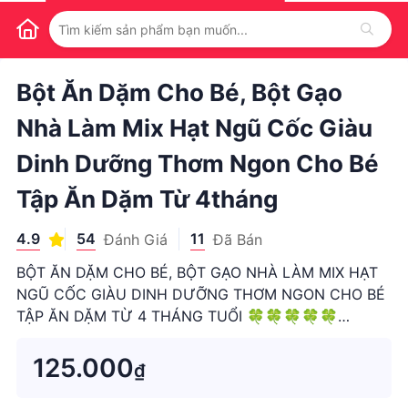
1
/
1
Bột Ăn Dặm Cho Bé, Bột Gạo
Nhà Làm Mix Hạt Ngũ Cốc Giàu
Dinh Dưỡng Thơm Ngon Cho Bé
Tập Ăn Dặm Từ 4tháng
4.9
54
11
Đánh Giá
Đã Bán
BỘT ĂN DẶM CHO BÉ, BỘT GẠO NHÀ LÀM MIX HẠT
NGŨ CỐC GIÀU DINH DƯỠNG THƠM NGON CHO BÉ
TẬP ĂN DẶM TỪ 4 THÁNG TUỔI 🍀🍀🍀🍀🍀
Thương hiệu bột ăn dặm- cháo vỡ hạt MẸ TÍT chắc
hẳn đã quá quen với các mẹ đã tin tưởng và ủng hộ
125.000
₫
shop trên f.b Nay nhà e mở rộng quy mô sang sàn
SHO