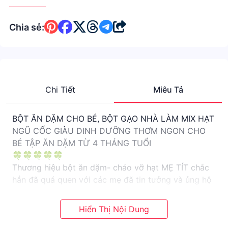
Chia sẻ:
Chi Tiết
Miêu Tả
BỘT ĂN DẶM CHO BÉ, BỘT GẠO NHÀ LÀM MIX HẠT
NGŨ CỐC GIÀU DINH DƯỠNG THƠM NGON CHO
BÉ TẬP ĂN DẶM TỪ 4 THÁNG TUỔI
🍀🍀🍀🍀🍀
Thương hiệu bột ăn dặm- cháo vỡ hạt MẸ TÍT chắc
hẳn đã quá quen với các mẹ đã tin tưởng và ủng hộ
shop trên f.b
Nay nhà e mở rộng quy mô sang sàn SHOPEE mong
các mẹ vẫn luôn tin tưởng và ủng hộ shop nhé!